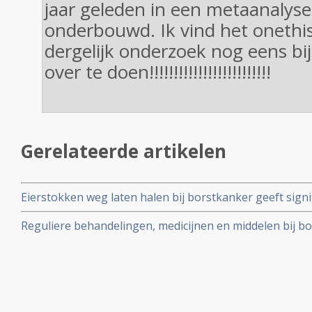
jaar geleden in een metaanalyse
onderbouwd. Ik vind het oneth
dergelijk onderzoek nog eens bi
over te doen!!!!!!!!!!!!!!!!!!!!!!!!!
Gerelateerde artikelen
Eierstokken weg laten halen bij borstkanker geeft signif
voorkomen en borstkanker te overleven. Wie chemo nam
Reguliere behandelingen, medicijnen en middelen bij bo
betere kans om borstkanker te overleven (15 jaars overl