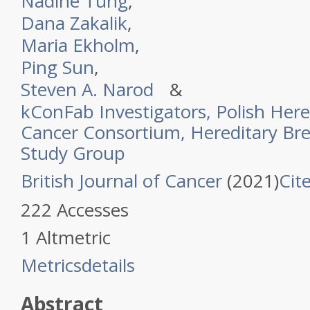
Nadine Tung
,
Dana Zakalik
,
Maria Ekholm
,
Ping Sun
,
Steven A. Narod
&
kConFab Investigators, Polish Here
Cancer Consortium, Hereditary Brea
Study Group
British Journal of Cancer
(
2021
)
Cite
222
Accesses
1
Altmetric
Metrics
details
Abstract