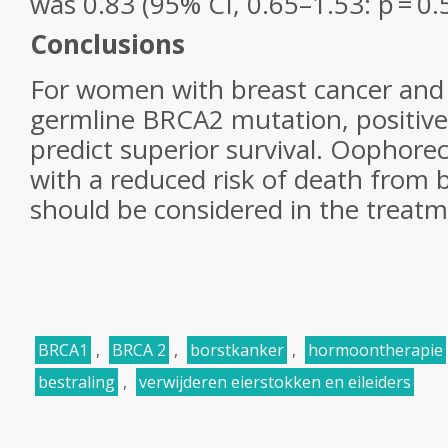
was 0.83 (95% CI, 0.65–1.53:
p
= 0.
Conclusions
For women with breast cancer and
germline
BRCA2
mutation, positive
predict superior survival. Oophore
with a reduced risk of death from 
should be considered in the treatm
BRCA1
,
BRCA 2
,
borstkanker
,
hormoontherapie
bestraling
,
verwijderen eierstokken en eileiders