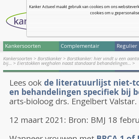
Kanker Actueel maakt gebruik van cookies om ons websiteverk
cookies om u gepersonalisee
Kankersoorten
Complementair
Regulier
Kankersoorten
>
Borstkanker
>
Borstkanker: hier vindt u een aanta
bij…
>
Eierstokken weghalen naast standaard behandelingen…
>
Lees ook
de literatuurlijst niet-
en behandelingen specifiek bij 
arts-bioloog drs. Engelbert Valstar.
12 maart 2021: Bron: BMJ 18 febru
Wanneer vrouwen met
BRCA 1 of