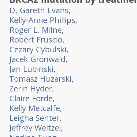
D. Gareth Evans
,
Kelly-Anne Phillips
,
Roger L. Milne
,
Robert Fruscio
,
Cezary Cybulski
,
Jacek Gronwald
,
Jan Lubinski
,
Tomasz Huzarski
,
Zerin Hyder
,
Claire Forde
,
Kelly Metcalfe
,
Leigha Senter
,
Jeffrey Weitzel
,