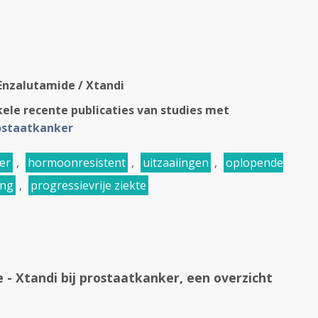
nzalutamide / Xtandi
kele recente publicaties van studies met
ostaatkanker
er
,
hormoonresistent
,
uitzaaiingen
,
oplopende
ing
,
progressievrije ziekte
- Xtandi bij prostaatkanker, een overzicht