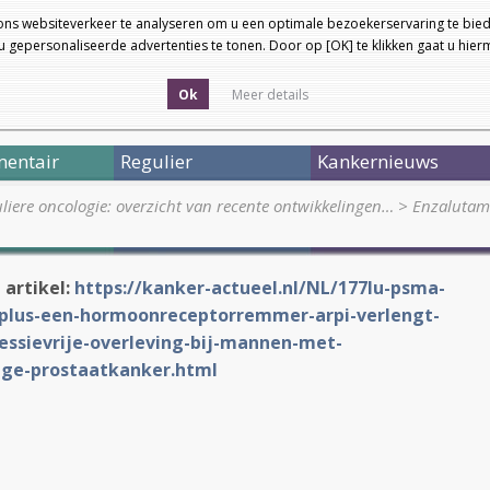
ons websiteverkeer te analyseren om u een optimale bezoekerservaring te bied
 gepersonaliseerde advertenties te tonen. Door op [OK] te klikken gaat u hie
Ok
Meer details
entair
Regulier
Kankernieuws
liere oncologie: overzicht van recente ontwikkelingen…
>
Enzalutami
 artikel:
https://kanker-actueel.nl/NL/177lu-psma-
plus-een-hormoonreceptorremmer-arpi-verlengt-
ssievrije-overleving-bij-mannen-met-
ge-prostaatkanker.html