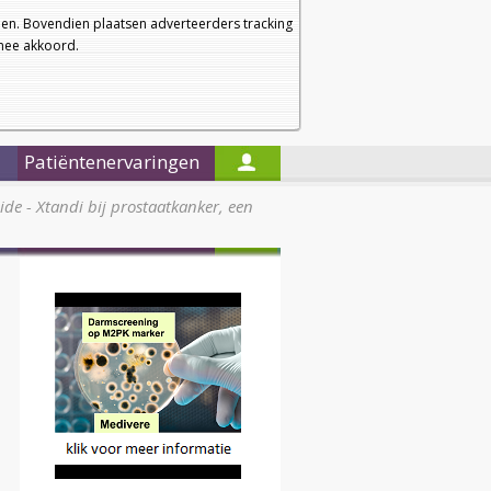
a
a
Startpagina
Nieuwsbrief
a
en. Bovendien plaatsen adverteerders tracking
rmee akkoord.
Alleen in de titels zoeken
Patiëntenervaringen
de - Xtandi bij prostaatkanker, een