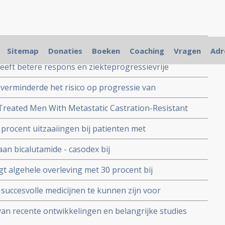
 leuproreline (hormoontherapie) geeft langere
Sitemap
Donaties
Boeken
Coaching
Vragen
Adr
nkerpatienten met stijgende PSA waarden na operatie of
eft betere respons en ziekteprogressievrije
erder behandelde uitgezaaide prostaatkanker in
verminderde het risico op progressie van
enzalutamide maar niet statistisch significant copy 1
in vergelijking met patienten in een wait-and-see
Treated Men With Metastatic Castration-Resistant
SeizureThe UPWARD Study
rocent uitzaaiingen bij patienten met
aaide prostaatkanker en oplopende PSA
an bicalutamide - casodex bij
vrije tijd stijgt mediaan van 5,8 naar 15,7 maanden.
 algehele overleving met 30 procent bij
s nog niet bereikt na 20 maanden
uitgezaaide prostaatkanker in vergelijking met
succesvolle medicijnen te kunnen zijn voor
jd werd minimaal verlengd van 5,4 maanden naar 17,1
ij de hormoontherapie niet meer werkt. Abiraterone is
van recente ontwikkelingen en belangrijke studies
ieel medicijn door FDA
 voor prostaatkanker