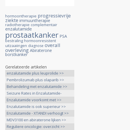
progressievrije
hormoontherapie
ziekte
immuuntherapie
radiotherapie
complementair
enzalutamide
prostaatkanker
PSA
bestraling
hormoonresistent
overall
uitzaaiingen
diagnose
overleving
Abiraterone
borstkanker
Gerelateerde artikelen
enzalutamide plus leuprolide >>
Pembrolizumab plus olaparib >>
Behandeling met enzalutamide >>
Seizure Rates in Enzalutamide-
Treated >>
Enzalutamide voorkomt met >>
Enzalutamide is ook superieur >>
Enzalutamide - XTANDI verhoogt >>
MDV3100 en abiraterone lijken >>
Reguliere oncologie: overzicht >>