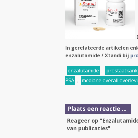
E
In gerelateerde artikelen en
enzalutamide / Xtandi bij
pr
enzalutamide
,
prostaatkank
PSA
,
mediane overall overlev
Plaats een reactie ...
Reageer op "Enzalutamide 
van publicaties"