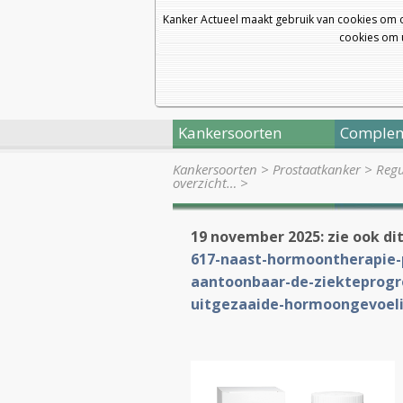
Kanker Actueel maakt gebruik van cookies om 
cookies om u
Kankersoorten
Complem
Kankersoorten
>
Prostaatkanker
>
Regu
overzicht…
>
19 november 2025: zie ook dit
617-naast-hormoontherapie-
aantoonbaar-de-ziekteprogre
uitgezaaide-hormoongevoeli