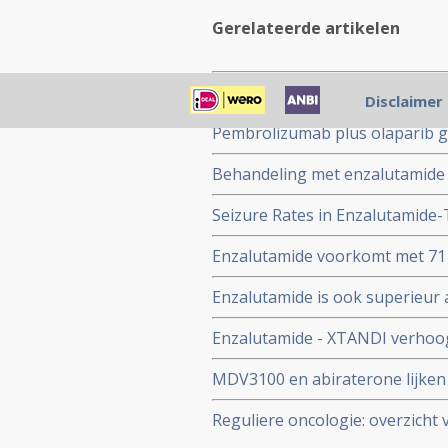
Gerelateerde artikelen
enzalutamide plus leuprolide -
Disclaimer
ziektevrije tijd bij prostaatka
Pembrolizumab plus olaparib ge
bestraling
overleving bij patiënten met e
Behandeling met enzalutamide 
vergelijking met abirateron of 
prostaatkanker met 46 procent 
Seizure Rates in Enzalutamide-
beleid
Prostate Cancer and Risk of 
Enzalutamide voorkomt met 71 p
hormoonresistente niet uitgez
Enzalutamide is ook superieur a
prostaatkankerpatienten. Ziekte
Enzalutamide - XTANDI verhoogt
PSA stijging 2,8 maanden versu
hormoonresistente mannen met 
MDV3100 en abiraterone lijken 
placebo en progressie vrije ti
prostaatkankerpatienten waarb
maanden
Reguliere oncologie: overzicht 
inmiddels goedgekeurd als offic
binnen de reguliere oncologie