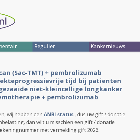
entair
Regulier
Kankernieuws
can (Sac-TMT) + pembrolizumab
ekteprogressievrije tijd bij patienten
gezaaide niet-kleincellige longkanker
hemotherapie + pembrolizumab
en, wij hebben
een
ANBI status
, dus uw gift / donatie
belasting, dan wilt u misschien een gift / dona
tie
ekeningnummer met vermelding gift 2026.