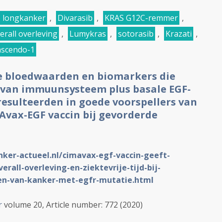
ge longkanker
,
Divarasib
,
KRAS G12C-remmer
,
erall overleving
,
Lumykras
,
sotorasib
,
Krazati
,
rascendo-1
e bloedwaarden en biomarkers die
 van immuunsysteem plus basale EGF-
resulteerden in goede voorspellers van
Avax-EGF vaccin bij gevorderde
nker-actueel.nl/cimavax-egf-vaccin-geeft-
rall-overleving-en-ziektevrije-tijd-bij-
en-van-kanker-met-egfr-mutatie.html
r
volume
20
, Article number:
772
(
2020
)