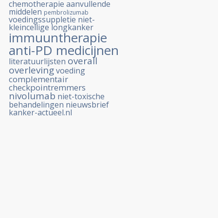
chemotherapie
aanvullende
middelen
pembrolizumab
voedingssuppletie
niet-
kleincellige longkanker
immuuntherapie
anti-PD medicijnen
overall
literatuurlijsten
overleving
voeding
complementair
checkpointremmers
nivolumab
niet-toxische
behandelingen
nieuwsbrief
kanker-actueel.nl