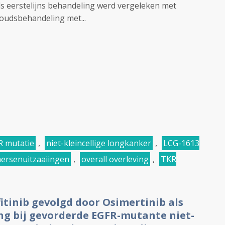
ls eerstelijns behandeling werd vergeleken met
oudsbehandeling met...
R mutatie
,
niet-kleincellige longkanker
,
LCG-1613
hersenuitzaaiingen
,
overall overleving
,
TKR
itinib gevolgd door Osimertinib als
g bij gevorderde EGFR-mutante niet-