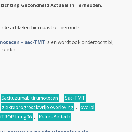
Stichting Gezondheid Actueel in Terneuzen.
eerde artikelen hiernaast of hieronder.
motecan = sac-TMT
is en wordt ook onderzocht bij
aronder
Sacituzumab tirumotecan
,
Sac-TMT
,
ziekteprogressievrije overleving
,
overall
ptiTROP Lung06
,
Kelun-Biotech