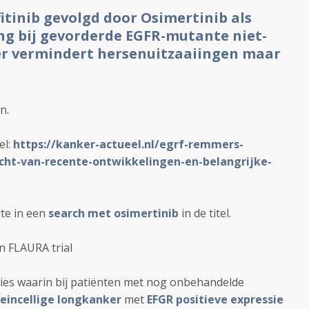
itinib gevolgd door Osimertinib als
g bij gevorderde EGFR-mutante niet-
er vermindert hersenuitzaaiingen maar
n.
el:
https://kanker-actueel.nl/egrf-remmers-
icht-van-recente-ontwikkelingen-en-belangrijke-
ite in een
search met osimertinib
in de titel.
en
FLAURA trial
ies waarin bij patiënten met nog onbehandelde
leincellige longkanker
met
EFGR positieve expressie