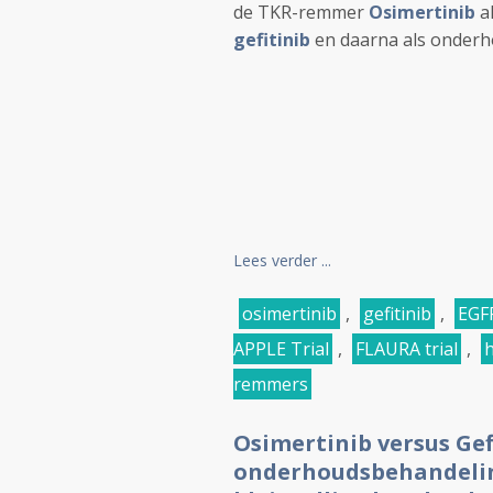
de TKR-remmer
Osimertinib
a
gefitinib
en daarna als onderh
Lees verder ...
osimertinib
,
gefitinib
,
EGF
APPLE Trial
,
FLAURA trial
,
remmers
Osimertinib versus Gef
onderhoudsbehandelin