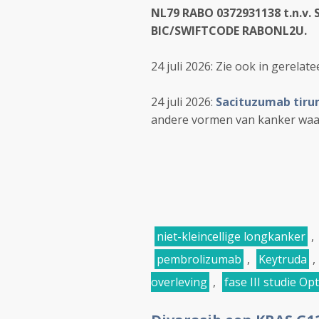
NL79 RABO 0372931138 t.n.v. 
BIC/SWIFTCODE RABONL2U.
24 juli 2026: Zie ook in gerelat
24 juli 2026:
Sacituzumab tiru
andere vormen van kanker wa
niet-kleincellige longkanker
,
pembrolizumab
,
Keytruda
,
overleving
,
fase III studie O