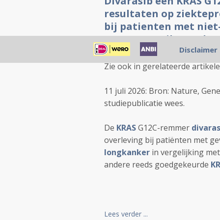
Divarasib een KRAS G1
resultaten op ziektepro
bij patienten met niet
met sotorasib en adag
Disclaimer
Posted 11/07/2026 08:31:09
Zie ook in gerelateerde artikel
11 juli 2026: Bron: Nature, Ge
studiepublicatie wees.
De
KRAS
G12C-remmer
divaras
overleving bij patiënten met 
longkanker
in vergelijking me
andere reeds goedgekeurde
K
Lees verder ...