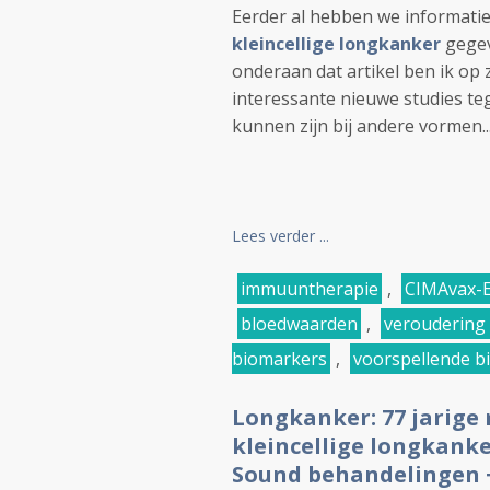
Eerder al hebben we informati
kleincellige longkanker
gege
onderaan dat artikel ben ik op
interessante nieuwe studies te
kunnen zijn bij andere vormen..
Lees verder ...
immuuntherapie
,
CIMAvax-E
bloedwaarden
,
veroudering
biomarkers
,
voorspellende b
Longkanker: 77 jarige 
kleincellige longkank
Sound behandelingen +