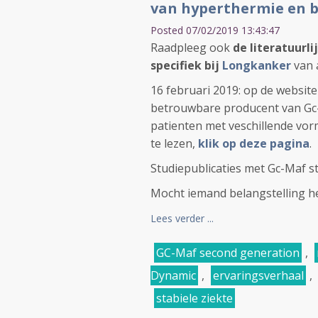
van hyperthermie en b
Posted 07/02/2019 13:43:47
Raadpleeg ook
de literatuurl
specifiek bij
Longkanker
van a
16 februari 2019: op de websit
betrouwbare producent van Gc-M
patienten met veschillende vor
te lezen,
klik op deze pagina
.
Studiepublicaties met Gc-Maf 
Mocht iemand belangstelling h
Lees verder ...
GC-Maf second generation
,
Dynamic
,
ervaringsverhaal
,
stabiele ziekte