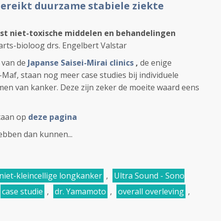
ereikt duurzame stabiele ziekte
ijst niet-toxische middelen en behandelingen
rts-bioloog drs. Engelbert Valstar
e van de
Japanse Saisei-Mirai clinics
,
de enige
af, staan nog meer case studies bij individuele
men van kanker. Deze zijn zeker de moeite waard eens
staan op
deze pagina
ebben dan kunnen...
niet-kleincellige longkanker
,
Ultra Sound - Sono
case studie
,
dr. Yamamoto
,
overall overleving
,