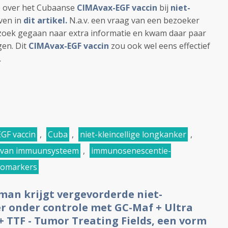
e over het Cubaanse
CIMAvax-EGF vaccin
bij
niet-
ven in
dit artikel.
N.a.v. een vraag van een bezoeker
 zoek gegaan naar extra informatie en kwam daar paar
gen. Dit
CIMAvax-EGF vaccin
zou ook wel eens effectief
.
GF vaccin
,
Cuba
,
niet-kleincellige longkanker
,
 van immuunsysteem
,
immunosenescentie-
iomarkers
man krijgt vergevorderde niet-
er onder controle met GC-Maf + Ultra
 TTF - Tumor Treating Fields, een vorm