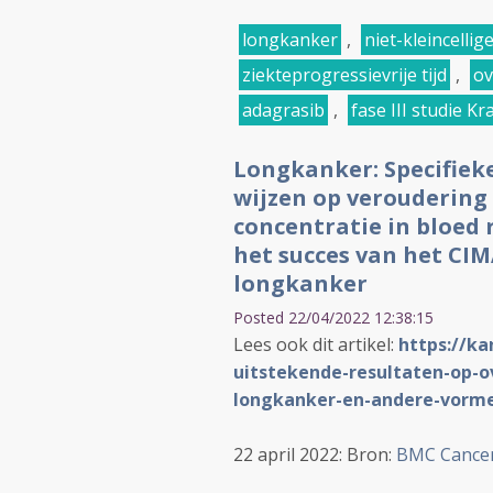
longkanker
,
niet-kleincelli
ziekteprogressievrije tijd
,
ov
adagrasib
,
fase III studie K
Longkanker: Specifiek
wijzen op veroudering
concentratie in bloed 
het succes van het CIM
longkanker
Posted 22/04/2022 12:38:15
Lees ook dit artikel:
https://ka
uitstekende-resultaten-op-ove
longkanker-en-andere-vorm
22 april 2022: Bron:
BMC Cance