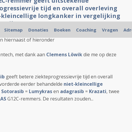
2C-remmer geeft uitstekende
gressievrije tijd en overall overleving
-kleincellige longkanker in vergelijking
rasib
Sitemap
Donaties
Boeken
Coaching
Vragen
Adr
en hiernaast of hieronder
nentech, met dank aan
Clemens Löwik
die me op deze
ib
geeft betere ziekteprogressievrije tijd en overall
gevorderde eerder behandelde
niet-kleincellige
t
Sotorasib
=
Lumykras
en
adagrasib
=
Krazati
, twee
RAS
G12C-remmers. De resultaten zouden...