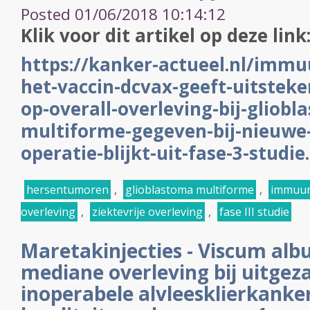
Posted 01/06/2018 10:14:12
Klik voor dit artikel op deze link
https://kanker-actueel.nl/imm
het-vaccin-dcvax-geeft-uitsteke
op-overall-overleving-bij-gliobl
multiforme-gegeven-bij-nieuwe
operatie-blijkt-uit-fase-3-studie
hersentumoren
,
glioblastoma multiforme
,
immuun
overleving
,
ziektevrije overleving
,
fase III studie
Maretakinjecties - Viscum alb
mediane overleving bij uitgez
inoperabele alvleesklierkanke