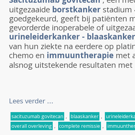
uitgezaaide
borstkanker
stadium 4
goedgekeurd, geeft bij patiënten m
gevorderde inoperabele of uitgeza
urineleiderkanker - blaaskanke
van hun ziekte na eerdere op plat
chemo en
immuuntherapie
met a
alsnog uitstekende resultaten met z
Lees verder ...
sacituzumab govitecan
,
blaaskanker
,
urineleiderk
overall overleving
,
complete remissie
,
immuunther