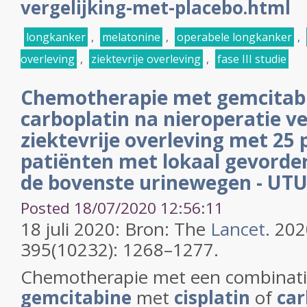
vergelijking-met-placebo.html
longkanker
,
melatonine
,
operabele longkanker
,
overleving
,
ziektevrije overleving
,
fase III studie
Chemotherapie met gemcitabin
carboplatin na nieroperatie v
ziektevrije overleving met 25 
patiënten met lokaal gevorde
de bovenste urinewegen - UT
Posted 18/07/2020 12:56:11
18 juli 2020: Bron: The
Lancet
. 202
395(10232): 1268–1277.
Chemotherapie met een combinati
gemcitabine
met
cisplatin
of
car