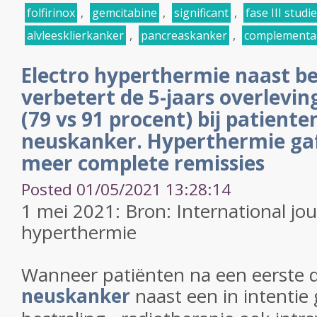
folfirinox
,
gemcitabine
,
significant
,
fase III studie
alvleesklierkanker
,
pancreaskanker
,
complementa
Electro hyperthermie naast be
verbetert de 5-jaars overlevi
(79 vs 91 procent) bij patient
neuskanker. Hyperthermie gaf
meer complete remissies
Posted 01/05/2021 13:28:14
1 mei 2021: Bron: International jou
hyperthermie
Wanneer patiënten na een eerste 
neuskanker
naast een in intentie