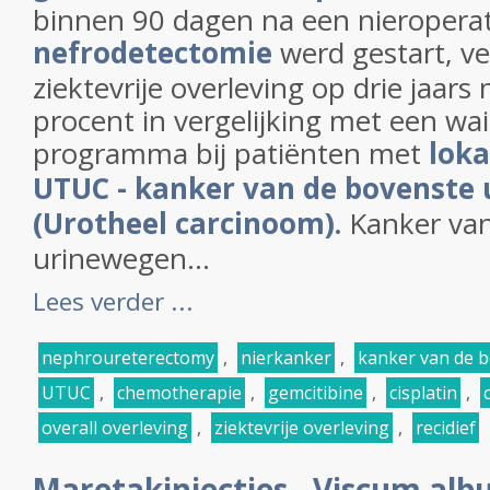
binnen 90 dagen na een nieroperat
nefrodetectomie
werd gestart, v
ziektevrije overleving op drie jaar
procent in vergelijking met een wa
programma bij patiënten met
loka
UTUC - kanker van de bovenste
(Urotheel carcinoom).
Kanker van
urinewegen...
Lees verder ...
nephroureterectomy
,
nierkanker
,
kanker van de 
UTUC
,
chemotherapie
,
gemcitibine
,
cisplatin
,
overall overleving
,
ziektevrije overleving
,
recidief
Maretakinjecties - Viscum alb