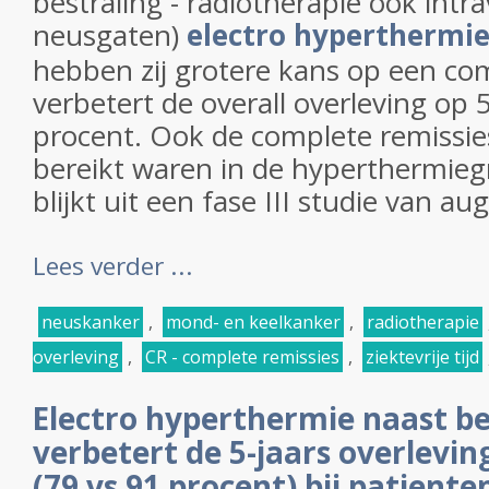
bestraling - radiotherapie ook intrav
neusgaten)
electro hyperthermi
hebben zij grotere kans op een co
verbetert de overall overleving op 
procent. Ook de complete remissie
bereikt waren in de hyperthermiegr
blijkt uit een fase III studie van au
Lees verder ...
neuskanker
,
mond- en keelkanker
,
radiotherapie
overleving
,
CR - complete remissies
,
ziektevrije tijd
Electro hyperthermie naast be
verbetert de 5-jaars overlevi
(79 vs 91 procent) bij patient