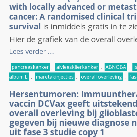
with locally advanced or metast
cancer: A randomised clinical tri
survival
is inmiddels gratis in te z
Hier de grafiek van de overall overl
Lees verder ...
pancreaskanker
,
alvleesklierkanker
,
ABNOBA
,
I
album L.
,
maretakinjecties
,
overall overleving
,
fas
Hersentumoren: Immuunthera
vaccin DCVax geeft uitstekend
overall overleving bij gliobl
gegeven bij nieuwe diagnose na
uit fase 3 studie copy 1