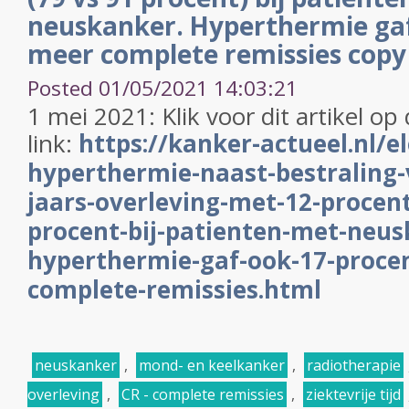
neuskanker. Hyperthermie gaf
meer complete remissies copy
Posted 01/05/2021 14:03:21
1 mei 2021: Klik voor dit artikel op
link:
https://kanker-actueel.nl/el
hyperthermie-naast-bestraling-
jaars-overleving-met-12-procent
procent-bij-patienten-met-neus
hyperthermie-gaf-ook-17-proce
complete-remissies.html
neuskanker
,
mond- en keelkanker
,
radiotherapie
overleving
,
CR - complete remissies
,
ziektevrije tijd