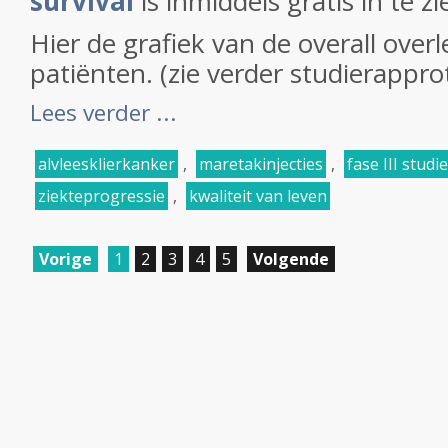
survival
is inmiddels gratis in te z
Hier de grafiek van de overall overl
patiënten. (zie verder studierapprot
Lees verder ...
alvleesklierkanker
,
maretakinjecties
,
fase III studie
ziekteprogressie
,
kwaliteit van leven
Vorige
1
2
3
4
5
Volgende