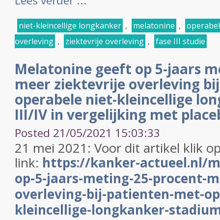
Lees verder ...
niet-kleincellige longkanker
,
melatonine
,
operabel
overleving
,
ziektevrije overleving
,
fase III studie
Melatonine geeft op 5-jaars m
meer ziektevrije overleving bi
operabele niet-kleincellige l
III/IV in vergelijking met plac
Posted 21/05/2021 15:03:33
21 mei 2021: Voor dit artikel klik 
link:
https://kanker-actueel.nl/m
op-5-jaars-meting-25-procent-me
overleving-bij-patienten-met-op
kleincellige-longkanker-stadium-