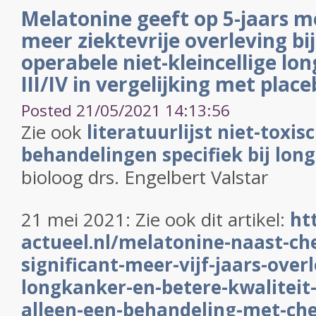
Melatonine geeft op 5-jaars m
meer ziektevrije overleving bi
operabele niet-kleincellige l
III/IV in vergelijking met plac
Posted 21/05/2021 14:13:56
Zie ook
literatuurlijst niet-toxi
behandelingen specifiek bij lon
bioloog drs. Engelbert Valstar
21 mei 2021: Zie ook dit artikel:
ht
actueel.nl/melatonine-naast-ch
significant-meer-vijf-jaars-overl
longkanker-en-betere-kwaliteit
alleen-een-behandeling-met-ch