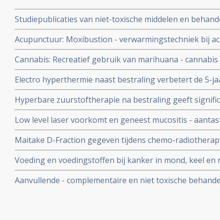
Studiepublicaties van niet-toxische middelen en behande
lijst gerelateerd aan specifiek hoofd-halstumoren en slo
Acupunctuur: Moxibustion - verwarmingstechniek bij a
van arts-bioloog drs. Engelbert Valstar. copy 1
bestraling vermindert significant bijwerkingen en vergro
Cannabis: Recreatief gebruik van marihuana - cannabis s
neuskeelkankerpatiënten van 35,7 naar 50 procent
leven ( depressie, pijn, angst, eetlust) bij nieuw gedi
Electro hyperthermie naast bestraling verbetert de 5-j
keelkanker copy 1
(79 vs 91 procent) bij patienten met neuskanker. Hyper
Hyperbare zuurstoftherapie na bestraling geeft signific
meer complete remissies copy 1
bij patienten die bestraald zijn voor kanker in mond en
Low level laser voorkomt en geneest mucositis - aantast
mond veroorzaakt door stamceltransplantatie, chemo o
Maitake D-Fraction gegeven tijdens chemo-radiotherapi
Nederlands apparaatje ook zelf thuis te gebruiken. cop
vergevorderde mond- en keelkanker vermindert sterk 
Voeding en voedingstoffen bij kanker in mond, keel en 
en bestraling en verbetert kwaliteit van leven
belangrijke studies
Aanvullende - complementaire en niet toxische behande
in hoofd en halsgebied