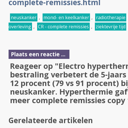
complete-remissies.html
neuskanker
,
mond- en keelkanker
,
radiotherapie
overleving
,
CR - complete remissies
,
ziektevrije tijd
Plaats een reactie ...
Reageer op "Electro hyperther
bestraling verbetert de 5-jaar
12 procent (79 vs 91 procent) b
neuskanker. Hyperthermie gaf
meer complete remissies copy 
Gerelateerde artikelen