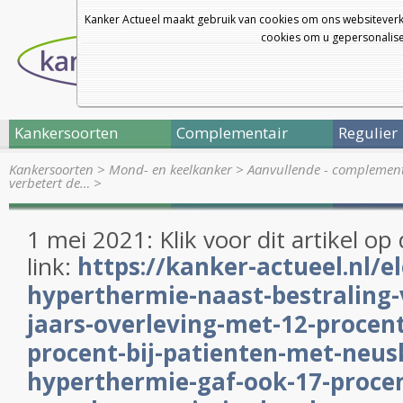
Kanker Actueel maakt gebruik van cookies om ons websiteverk
cookies om u gepersonalisee
Kankersoorten
Complementair
Regulier
Kankersoorten
>
Mond- en keelkanker
>
Aanvullende - complement
verbetert de…
>
1 mei 2021: Klik voor dit artikel op
link:
https://kanker-actueel.nl/el
hyperthermie-naast-bestraling-
jaars-overleving-met-12-procent
procent-bij-patienten-met-neus
hyperthermie-gaf-ook-17-proce