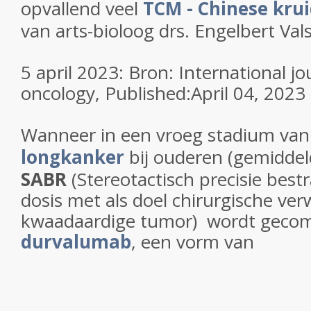
opvallend veel
TCM - Chinese kru
van arts-bioloog drs. Engelbert Val
5 april 2023: Bron: International jo
oncology,
Published:
April 04, 2023
Wanneer in een vroeg stadium va
longkanker
bij ouderen (gemiddeld
SABR
(Stereotactisch precisie best
dosis met als doel chirurgische ver
kwaadaardige tumor) wordt geco
durvalumab
, een vorm van