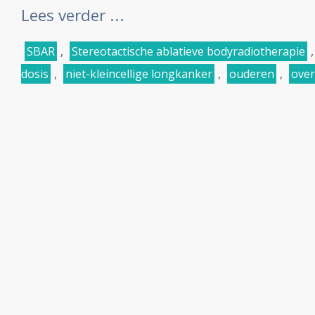
Lees verder ...
SBAR
,
Stereotactische ablatieve bodyradiotherapie
dosis
,
niet-kleincellige longkanker
,
ouderen
,
over