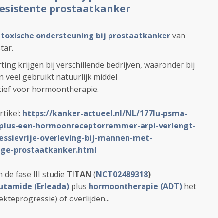
esistente prostaatkanker
-toxische ondersteuning bij prostaatkanker
van
tar.
ting krijgen bij verschillende bedrijven, waaronder bij
 veel gebruikt natuurlijk middel
tief voor hormoontherapie.
rtikel:
https://kanker-actueel.nl/NL/177lu-psma-
plus-een-hormoonreceptorremmer-arpi-verlengt-
ssievrije-overleving-bij-mannen-met-
ge-prostaatkanker.html
 de fase III studie
TITAN
(
NCT02489318
)
utamide (Erleada)
plus
hormoontherapie (ADT)
het
ekteprogressie) of overlijden...