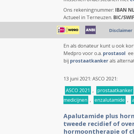
Ons rekeningnummer:
IBAN NL
Actueel in Terneuzen.
BIC/SWI
Als donateur kunt u ook
kortin
Disclaimer
een
ANBI status
En als donateur kunt u ook kort
Medpro voor o.a.
prostasol
een
bij
prostaatkanker
als altern
13 juni 2021: ASCO 2021:
ASCO 2021
,
prostaatkanker
medicijnen
,
enzalutamide
,
Apalutamide plus horm
tweede recidief of ove
hormoontherapie of c