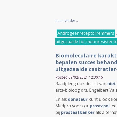
Lees verder ...
Androgeenreceptorremmers
uitgezaaide hormoonresistent
Biomoleculaire karak
bepalen succes behand
uitgezaaide castratie
Posted 09/02/2021 12:30:16
Raadpleeg ook de lijst van
niet
arts-bioloog drs. Engelbert Vals
En als
donateur
kunt u ook kor
Medpro voor o.a.
prostasol
een
bij
prostaatkanker
als alterna