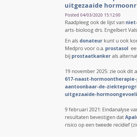
uitgezaaide hormoonr
Posted 04/03/2020 15:12:00
Raadpleeg ook de lijst van
niet
arts-bioloog drs. Engelbert Vals
En als
donateur
kunt u ook kor
Medpro voor o.a.
prostasol
een
bij
prostaatkanker
als alterna
19 november 2025: zie ook dit a
617-naast-hormoontherapie-
aantoonbaar-de-ziekteprogre
uitgezaaide-hormoongevoeli
9 februari 2021: Eindanalyse van
resultaten
bevestigen dat
Apal
risico op een tweede recidief (zi