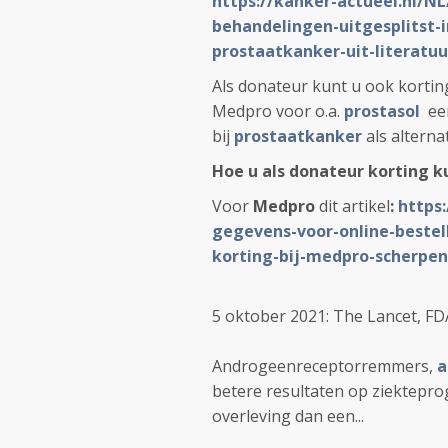
https://kanker-actueel.nl/NL
behandelingen-uitgesplitst-i
prostaatkanker-uit-literatuu
Als donateur kunt u ook korting
Medpro voor o.a.
prostasol
een
bij
prostaatkanker
als altern
H
oe u als donateur korting k
Voor
Medpro
dit artikel
:
https:
gegevens-voor-online-beste
korting-bij-medpro-scherpen
5 oktober 2021: The Lancet, FD
Androgeenreceptorremmers,
a
betere resultaten op ziekteprogr
overleving dan een...