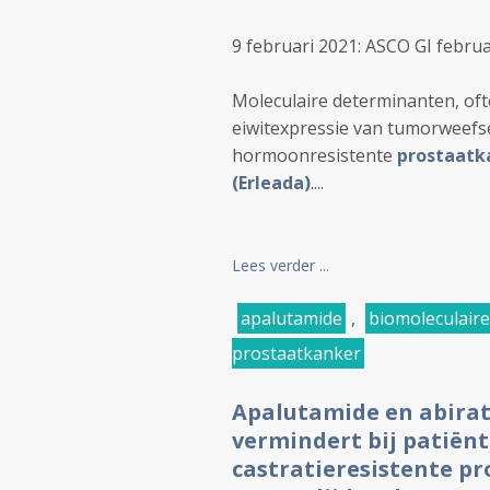
9 februari 2021: ASCO GI februa
Moleculaire determinanten, of
eiwitexpressie van tumorweefse
hormoonresistente
prostaatk
(Erleada)
....
Lees verder ...
apalutamide
,
biomoleculaire
prostaatkanker
Apalutamide en abirat
vermindert bij patiën
castratieresistente pr