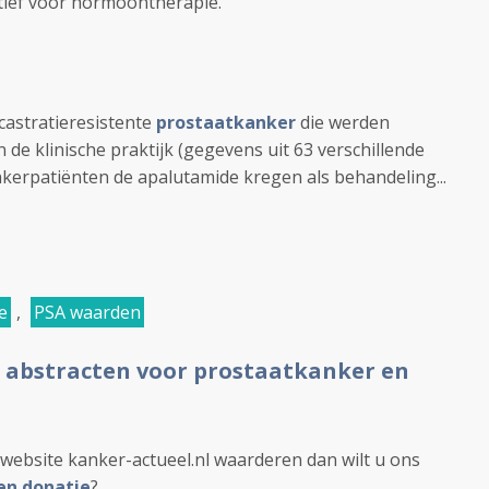
tief voor hormoontherapie.
castratieresistente
prostaatkanker
die werden
n de klinische praktijk (gegevens uit 63 verschillende
erpatiënten de apalutamide kregen als behandeling...
e
,
PSA waarden
 abstracten voor prostaatkanker en
website kanker-actueel.nl waarderen dan wilt u ons
en donatie
?