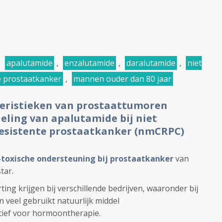
,
apalutamide
,
enzalutamide
,
daralutamide
,
niet
e prostaatkanker
,
mannen ouder dan 80 jaar
teristieken van prostaattumoren
eling van apalutamide bij niet
resistente prostaatkanker (nmCRPC)
-toxische ondersteuning bij prostaatkanker
van
tar.
ting krijgen bij verschillende bedrijven, waaronder bij
 veel gebruikt natuurlijk middel
tief voor hormoontherapie.