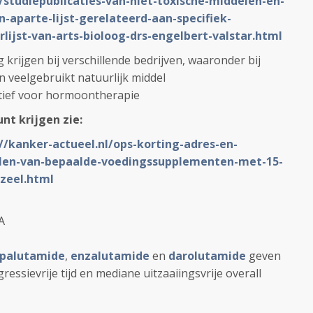
/studiepublicaties-van-niet-toxische-middelen-en-
n-aparte-lijst-gerelateerd-aan-specifiek-
rlijst-van-arts-bioloog-drs-engelbert-valstar.html
 krijgen bij verschillende bedrijven, waaronder bij
 veelgebruikt natuurlijk middel
atief voor hormoontherapie
unt krijgen zie:
//kanker-actueel.nl/ops-korting-adres-en-
llen-van-bepaalde-voedingssupplementen-met-15-
zeel.html
A
palutamide
,
enzalutamide
en
darolutamide
geven
essievrije tijd en mediane uitzaaiingsvrije overall