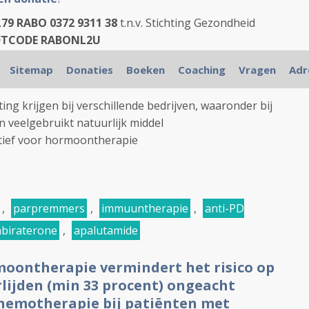
79 RABO 0372 9311 38
t.n.v. Stichting Gezondheid
FTCODE RABONL2U
g krijgen bij verschillende bedrijven.
En we hebben
Sitemap
Donaties
Boeken
Coaching
Vragen
Adr
ing krijgen bij verschillende bedrijven, waaronder bij
 veelgebruikt natuurlijk middel
atief voor hormoontherapie
,
parpremmers
,
immuuntherapie
,
anti-PD
abiraterone
,
apalutamide
oontherapie vermindert het risico op
rlijden (min 33 procent) ongeacht
hemotherapie bij patiënten met