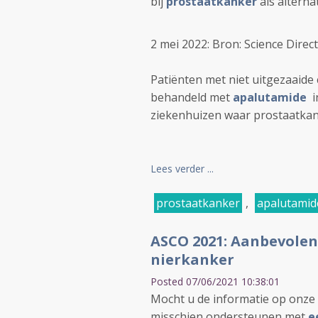
bij
prostaatkanker
als alterna
2 mei 2022: Bron: Science Direct
Patiënten met niet uitgezaaide 
behandeld met
apalutamide
i
ziekenhuizen waar prostaatkank
Lees verder ...
prostaatkanker
,
apalutamid
ASCO 2021: Aanbevolen
nierkanker
Posted 07/06/2021 10:38:01
Mocht u de informatie op onze 
misschien ondersteunen met
e