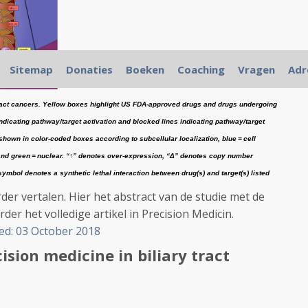
Sitemap
Donaties
Boeken
Coaching
Vragen
Adr
 tract cancers. Yellow boxes highlight US FDA-approved drugs and drugs undergoing
indicating pathway/target activation and blocked lines indicating pathway/target
hown in color-coded boxes according to subcellular localization, blue = cell
, and green = nuclear. “↑” denotes over-expression, “Δ” denotes copy number
 symbol denotes a synthetic lethal interaction between drug(s) and target(s) listed
rder vertalen. Hier het abstract van de studie met de
rder het volledige artikel in Precision Medicin.
ed:
03 October 2018
ision medicine in biliary tract