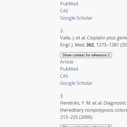
PubMed
CAS
Google Scholar
2.
Valle, J. et al. Cisplatin plus g
Engl. J. Med.
362
, 1273–1281 (20
Show context
for reference 2
Article
PubMed
CAS
Google Scholar
3.
Hendriks, Y. M. et al. Diagno
(hereditary nonpolyposis colorec
213–225 (2006).