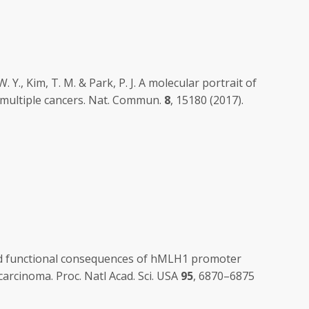
 W. Y., Kim, T. M. & Park, P. J. A molecular portrait of
 multiple cancers.
Nat. Commun.
8
, 15180 (2017).
 and functional consequences of hMLH1 promoter
 carcinoma.
Proc. Natl Acad. Sci. USA
95
, 6870–6875