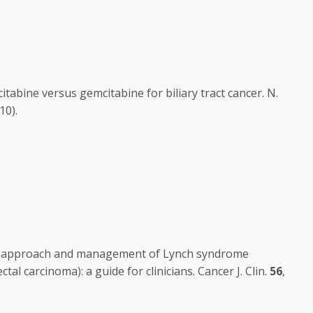
emcitabine versus gemcitabine for biliary tract cancer.
N.
10).
stic approach and management of Lynch syndrome
tal carcinoma): a guide for clinicians.
Cancer J. Clin.
56
,