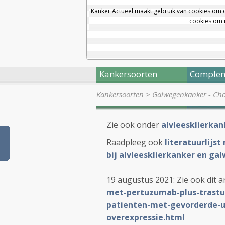
Kanker Actueel maakt gebruik van cookies om 
cookies om u
Kankersoorten
Complem
Kankersoorten
>
Galwegenkanker - Ch
Zie ook onder
alvleesklierkan
Raadpleeg ook
literatuurlijs
bij alvleesklierkanker en g
19 augustus 2021: Zie ook dit ar
met-pertuzumab-plus-trastuz
patienten-met-gevorderde-
overexpressie.html