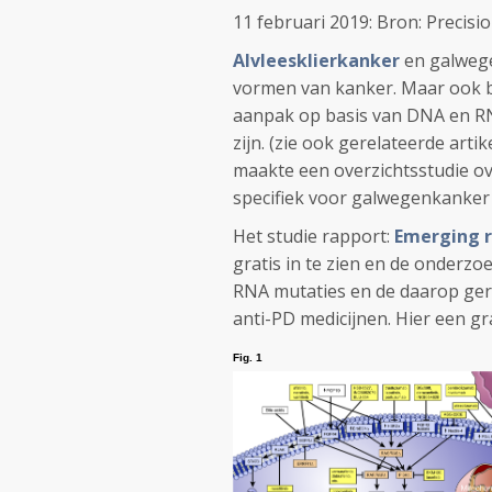
11 februari 2019: Bron: Precis
Alvleesklierkanker
en galwege
vormen van kanker. Maar ook bi
aanpak op basis van DNA en R
zijn. (zie ook gerelateerde ar
maakte een overzichtsstudie o
specifiek voor galwegenkanker e
Het studie rapport:
Emerging ro
gratis in te zien en de onder
RNA mutaties en de daarop ge
anti-PD medicijnen. Hier een gra
Fig. 1