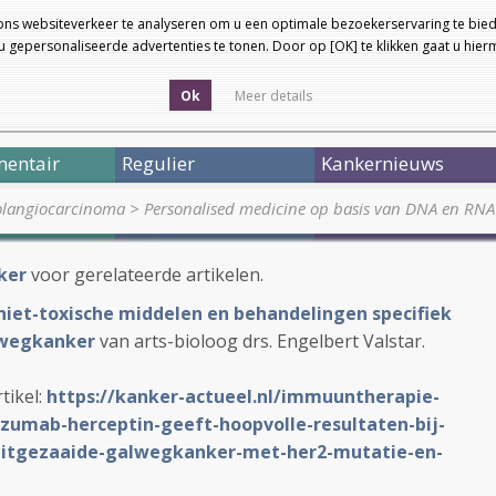
ons websiteverkeer te analyseren om u een optimale bezoekerservaring te bied
 gepersonaliseerde advertenties te tonen. Door op [OK] te klikken gaat u hie
Ok
Meer details
entair
Regulier
Kankernieuws
olangiocarcinoma
>
Personalised medicine op basis van DNA en RN
ker
voor gerelateerde artikelen.
t niet-toxische middelen en behandelingen specifiek
alwegkanker
van arts-bioloog drs. Engelbert Valstar.
tikel:
https://kanker-actueel.nl/immuuntherapie-
umab-herceptin-geeft-hoopvolle-resultaten-bij-
uitgezaaide-galwegkanker-met-her2-mutatie-en-