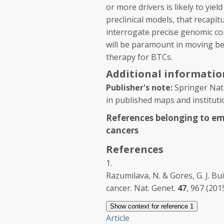
or more drivers is likely to yi
preclinical models, that recapit
interrogate precise genomic co
will be paramount in moving be
therapy for BTCs.
Additional informatio
Publisher's note:
Springer Natu
in published maps and institution
References belonging to emer
cancers
References
1.
Razumilava, N. & Gores, G. J. Bui
cancer.
Nat. Genet.
47
, 967 (2015
Show context
for reference 1
Article