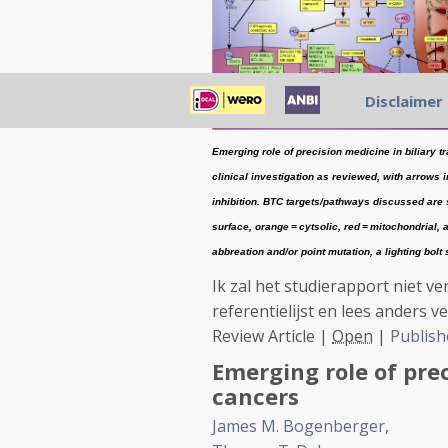
Disclaimer
Emerging role of precision medicine in biliary
clinical investigation as reviewed, with arrows 
inhibition. BTC targets/pathways discussed are s
surface, orange = cytsolic, red = mitochondrial
abbreation and/or point mutation, a lighting bolt
Ik zal het studierapport niet ve
referentielijst en lees anders ve
Review Article
|
Open
|
Publish
Emerging role of prec
cancers
James M. Bogenberger
,