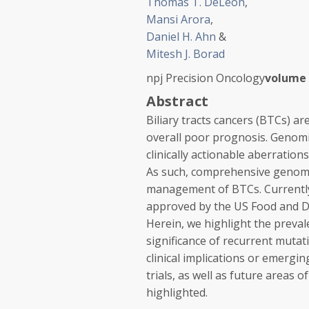
Thomas T. DeLeon
,
Mansi Arora
,
Daniel H. Ahn
&
Mitesh J. Borad
npj Precision Oncology
volume
Abstract
Biliary tracts cancers (BTCs) a
overall poor prognosis. Genomi
clinically actionable aberrations
As such, comprehensive genomic 
management of BTCs. Currently 
approved by the US Food and Dr
Herein, we highlight the preval
significance of recurrent muta
clinical implications or emergin
trials, as well as future areas 
highlighted.