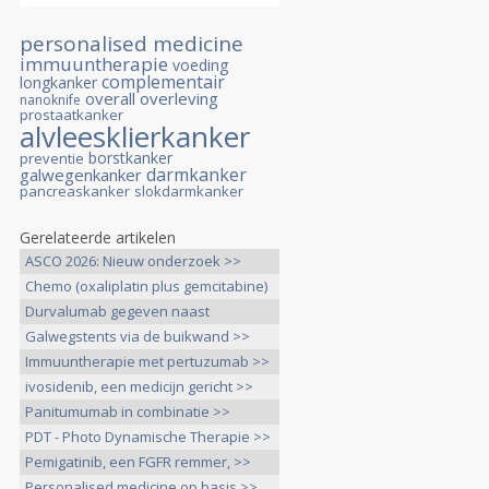
personalised medicine
immuuntherapie
voeding
complementair
longkanker
overall overleving
nanoknife
prostaatkanker
alvleesklierkanker
borstkanker
preventie
darmkanker
galwegenkanker
pancreaskanker
slokdarmkanker
Gerelateerde artikelen
ASCO 2026: Nieuw onderzoek >>
Chemo (oxaliplatin plus gemcitabine)
>>
Durvalumab gegeven naast
gemcitabine >>
Galwegstents via de buikwand >>
Immuuntherapie met pertuzumab >>
ivosidenib, een medicijn gericht >>
Panitumumab in combinatie >>
PDT - Photo Dynamische Therapie >>
Pemigatinib, een FGFR remmer, >>
Personalised medicine op basis >>