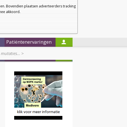
a
a
Startpagina
Nieuwsbrief
a
en. Bovendien plaatsen adverteerders tracking
rmee akkoord.
Alleen in de titels zoeken
Patiëntenervaringen
A mutaties…
>