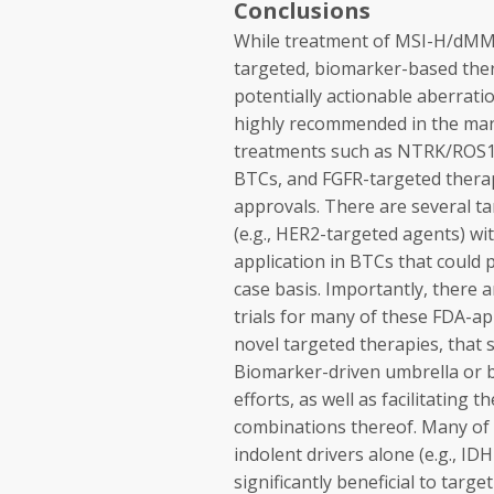
Conclusions
While treatment of MSI-H/dMMR
targeted, biomarker-based the
potentially actionable aberrati
highly recommended in the ma
treatments such as NTRK/ROS1-t
BTCs, and FGFR-targeted therapi
approvals. There are several t
(e.g., HER2-targeted agents) wi
application in BTCs that could 
case basis. Importantly, there a
trials for many of these FDA-ap
novel targeted therapies, that
Biomarker-driven umbrella or ba
efforts, as well as facilitating
combinations thereof. Many of
indolent drivers alone (e.g., I
significantly beneficial to tar