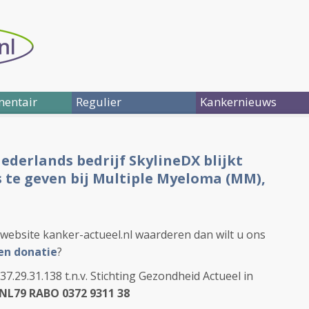
entair
Regulier
Kankernieuws
derlands bedrijf SkylineDX blijkt
 te geven bij Multiple Myeloma (MM),
website kanker-actueel.nl waarderen dan wilt u ons
en donatie
?
.29.31.138 t.n.v. Stichting Gezondheid Actueel in
NL79 RABO 0372 9311 38