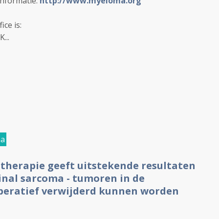
informatie:
http://www.myeloma.org
ce is:
...
ma
otherapie geeft uitstekende resultaten
inal sarcoma - tumoren in de
 operatief verwijderd kunnen worden