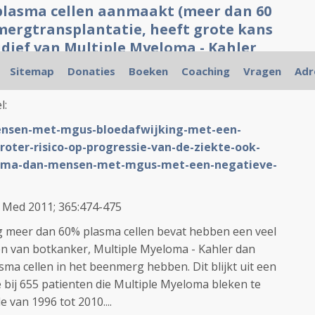
plasma cellen aanmaakt (meer dan 60
mergtransplantatie, heeft grote kans
idief van Multiple Myeloma - Kahler
e studie
Sitemap
Donaties
Boeken
Coaching
Vragen
Adr
l:
mensen-met-mgus-bloedafwijking-met-een-
oter-risico-op-progressie-van-de-ziekte-ook-
loma-dan-mensen-met-mgus-met-een-negatieve-
J Med 2011; 365:474-475
meer dan 60% plasma cellen bevat hebben een veel
en van botkanker, Multiple Myeloma - Kahler dan
ma cellen in het beenmerg hebben. Dit blijkt uit een
 bij 655 patienten die Multiple Myeloma bleken te
 van 1996 tot 2010....