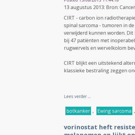
13 augustus 2013: Bron: Cancer
CIRT - carbon ion radiotherapie
spinal sarcoma - tumoren in de
verwijderd kunnen worden. Dit b
bij 47 patiënten met inoperabe
rugwervels en wervelkolom bev
CIRT blijkt een uitstekend alte
klassieke bestraling zeggen ond
Lees verder ...
botkanker
,
Ewing sarcoma
vorinostat heft resist
melanomen en lijkt op