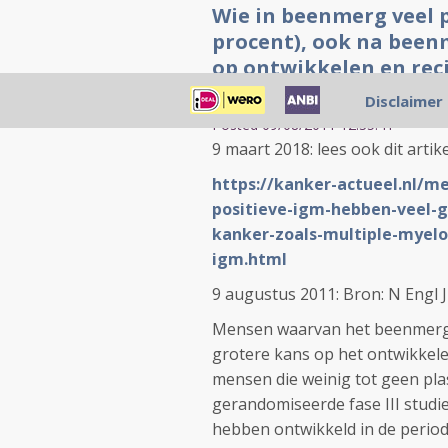
Wie in beenmerg veel 
procent), ook na been
op ontwikkelen en rec
blijkt uit vergelijkend
Disclaimer
Posted 09/08/2011 12:35:41
9 maart 2018: lees ook dit artike
https://kanker-actueel.nl/
positieve-igm-hebben-veel-gr
kanker-zoals-multiple-mye
igm.html
9 augustus 2011: Bron:
N Engl 
Mensen waarvan het beenmerg 
grotere kans op het ontwikkel
mensen die weinig tot geen plas
gerandomiseerde fase III studie
hebben ontwikkeld in de periode