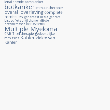
lenalidomide
borstkanker
botkanker
immuuntherapie
overall overleving
complete
remissies
genentest
BCMA gerichte
bispecifieke antilichamen (BiAb)
bortezomib
dexamethason
Multiple Myeloma
CAR-T cel therapie
gedeeltelijke
Kahler
ziekte van
remissies
Kahler