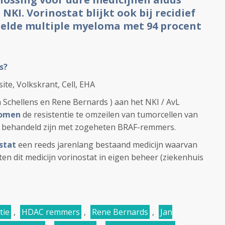
KI. Vorinostat blijkt ook bij recidief
elde multiple myeloma met 94 procent
s?
te, Volkskrant, Cell, EHA
Schellens en Rene Bernards ) aan het NKI / AvL
omen
de resistentie te omzeilen van tumorcellen van
r behandeld zijn met zogeheten BRAF-remmers.
stat
een reeds jarenlang bestaand medicijn waarvan
en dit medicijn vorinostat in eigen beheer (
ziekenhuis
tie
,
HDAC remmers
,
Rene Bernards
,
Jan