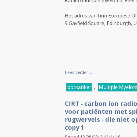
Kahler/multiple myeloma. Veel 
Het adres van hun Europese Offi
9 Gayfield Square, Edinburgh, UK
Lees verder ...
botkanker
,
Multiple Myelo
CIRT - carbon ion radi
voor patiënten met sp
rugwervels - die niet
copy 1
Posted 13/08/2013 11:44:18