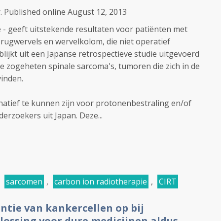
. Published online August 12, 2013
 - geeft uitstekende resultaten voor patiënten met
 rugwervels en wervelkolom, die niet operatief
lijkt uit een Japanse retrospectieve studie uitgevoerd
le zogeheten spinale sarcoma's, tumoren die zich in de
inden.
rnatief te kunnen zijn voor protonenbestraling en/of
erzoekers uit Japan. Deze...
,
sarcomen
,
carbon ion radiotherapie
,
CIRT
entie van kankercellen op bij
lossing voor dure medicijnen aldus