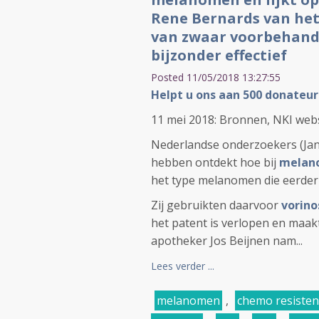
Rene Bernards van het N
van zwaar voorbehand
bijzonder effectief
Posted 11/05/2018 13:27:55
Helpt u ons aan 500 donateur
11 mei 2018: Bronnen, NKI websi
Nederlandse onderzoekers (Jan 
hebben ontdekt hoe bij
melan
het type melanomen die eerde
Zij gebruikten daarvoor
vorino
het patent is verlopen en maakt
apotheker
Jos Beijnen
nam...
Lees verder ...
melanomen
,
chemo resisten