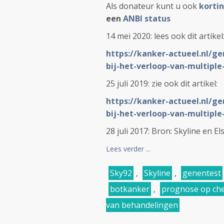
Als donateur kunt u ook
kortin
een
ANBI status
14 mei 2020: lees ook dit artikel
https://kanker-actueel.nl/g
bij-het-verloop-van-multipl
25 juli 2019: zie ook dit artikel:
https://kanker-actueel.nl/g
bij-het-verloop-van-multipl
28 juli 2017: Bron: Skyline en Else
Lees verder ...
Sky92
,
Skyline
,
genentest
botkanker
,
prognose op ch
van behandelingen