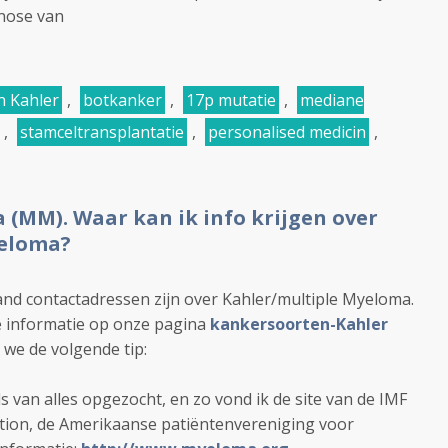
nose van
n Kahler
,
botkanker
,
17p mutatie
,
mediane
,
stamceltransplantatie
,
personalised medicin
,
 (MM). Waar kan ik info krijgen over
yeloma?
land contactadressen zijn over Kahler/multiple Myeloma.
de informatie op onze pagina
kankersoorten-Kahler
we de volgende tip:
ds van alles opgezocht, en zo vond ik de site van de IMF
tion, de Amerikaanse patiëntenvereniging voor