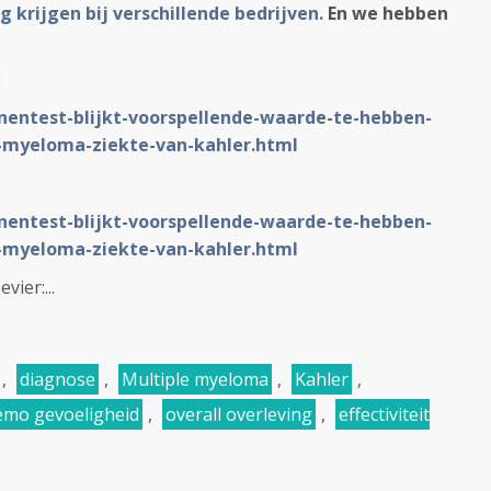
g krijgen bij verschillende bedrijven.
En we hebben
:
enentest-blijkt-voorspellende-waarde-te-hebben-
e-myeloma-ziekte-van-kahler.html
enentest-blijkt-voorspellende-waarde-te-hebben-
e-myeloma-ziekte-van-kahler.html
vier:...
,
diagnose
,
Multiple myeloma
,
Kahler
,
emo gevoeligheid
,
overall overleving
,
effectiviteit