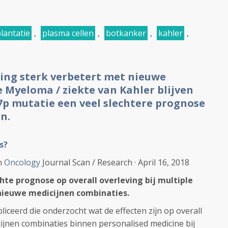
lantatie
,
plasma cellen
,
botkanker
,
kahler
,
ving sterk verbetert met nieuwe
e Myeloma / ziekte van Kahler blijven
7p mutatie een veel slechtere prognose
n.
s?
in
Oncology
Journal Scan
/
Research
·
April 16, 2018
hte prognose op overall overleving bij multiple
nieuwe medicijnen combinaties.
liceerd die onderzocht wat de effecten zijn op overall
ijnen combinaties binnen personalised medicine bij