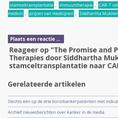
stamceltransplantatie
,
immuuntherapie
,
CAR-T cel
medicin
,
prijzen van medicijnen
,
Siddhartha Mukher
Plaats een reactie ...
Reageer op "The Promise and Pr
Therapies door Siddhartha Muk
stamceltransplantatie naar CA
Gerelateerde artikelen
Slechts één op de drie borstkankerpatiënten met indicat
genprofieltest die onnodige chemotherapie kan voork
Archief nieuwsberichten over kanker in de media