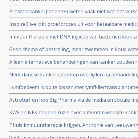
cornflakes, pasta en hagelslag is besmet met minerale
Prostaatkankerpatienten weten vaak niet wat het versch
kanker veroorzaken.
behandelingsopties voor hun eigen situatie met niet ui
Inspire2live lokt proefproces uit voor betaalbare medic
realiseren zich onvoldoende wat de verschillende bijw
patentrecht: wat gaat voor?
zijn
Immuuntherapie met DNA injectie van bacterien look-a-
melanomen geeft uitstekende resultaten in voorkomen v
Geen chemo of bestraling, maar zwemmen in koud wate
activering van immuunsysteem
kiezen voor niet toxische aanpak, door NRC alternati
Alleen alternatieve behandelingen van kanker zouden ri
hoger maken dan reguliere behandelingen.
Nederlandse kankerpatienten overlijden na behandelinge
Ross in Bracht Duitsland.
Lymfoedeem is op te lossen met lymfkliertransplantatie,
borstkankerpatient Mirjam Bosgraaf in de Volkskrant
Astroturf en hoe Big Pharma via de media en sociale me
misleidt en manipuleert. Zie de TEDtalk van Sheryll Attk
KWF en NFK hebben ruzie over patienten website kanker
dupe te worden van machtstrijd aldus de Volkskrant
Thuis immuuntherapie krijgen. Anthonie van Leeuwenho
met immuuntherapie voor longkankerpatienten
Veel farmaceutische bedrijven misbruiken kankerpatie