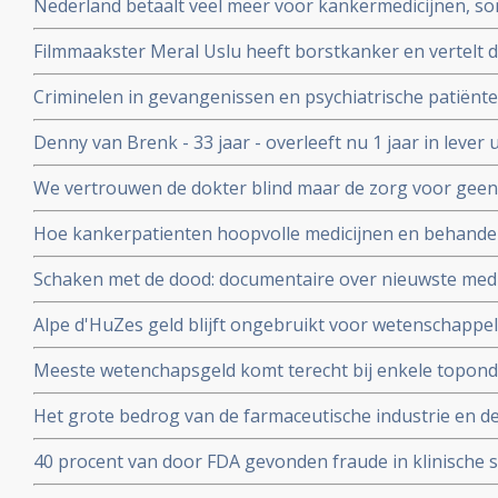
Nederland betaalt veel meer voor kankermedicijnen, so
andere landen blijkt uit vergelijkend onderzoek tussen 
Filmmaakster Meral Uslu heeft borstkanker en vertelt d
Kanker die wordt uitgezonden op maandag 30 novemb
Criminelen in gevangenissen en psychiatrische patiënte
voedingssupplementen binnen onderzoeksverband met a
Denny van Brenk - 33 jaar - overleeft nu 1 jaar in leve
te beïnvloeden.
door chemo pomp in New York, maar hij heeft alles zel
We vertrouwen de dokter blind maar de zorg voor geen
Correspondent ging uit op onderzoek maar ook hij komt e
Hoe kankerpatienten hoopvolle medicijnen en behand
waardoor zelfs oncologen in opstand komen.
Schaken met de dood: documentaire over nieuwste medi
personalised medicine in het AvL - Anthonie van Leeuw
Alpe d'HuZes geld blijft ongebruikt voor wetenschappe
Veenendaal gerehabiliteerd door Medialogica en Volks
Meeste wetenchapsgeld komt terecht bij enkele topond
over meer dan 60 procent van al het geld voor vrij onde
Het grote bedrog van de farmaceutische industrie en d
blootgelegd door de Correspondent in mooi stuk onder
40 procent van door FDA gevonden fraude in klinische s
en vermeld in uiteindelijke medicijnvoorschriften.