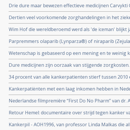
Drie dure maar bewezen effectieve medicijnen Carvykti 
Enhertu Trastuzumab Deruxtecan en Xenpozyme Olipud
Dertien veel voorkomende zorghandelingen in het ziek
uit het basispakket omdat ze te duur zijn
uit de richtlijnen omdat de effectiviteit niet bewezen is.
Wim Hof die wereldberoemd werd als 'de iceman' blijkt j
geterroriseerd te hebben en wordt beschuldigd door e
Parpremmers olaparib (Lynparza®) of niraparib (Zejul
huiselijk geweld
borstkanker worden gedeeltelijk uit basisverzekering g
Wetenschap is gebaseerd op een mening en te weinig kr
Nederland
collega's n.a.v. 30 diepte interviews met hoogleraren, u
Dure medicijnen zijn oorzaak van stijgende zorgkosten.
postdocs, assistenten in opleiding (PhD’ers) en wetens
opsporingstechnieken zorgt voor meer kankerdiagnoses
34 procent van alle kankerpatienten stierf tussen 2010 
IKNL en RIVM
diagnose. Toch spreekt Integraal Kankercentrum Neder
Kankerpatiënten met een laag inkomen hebben in Ned
verbetering
aan de ziekte te overlijden dan welvarende patiënten. B
Nederlandse filmpremière “First Do No Pharm” van dr. 
het Integraal Kankercentrum Nederland
november 2024
Retour Hemel: documentaire over strijd tegen kanker va
prostaatkanker heeft.
Kankerpil - AOH1996, van professor Linda Malkas die al