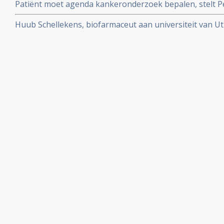
Patiënt moet agenda kankeronderzoek bepalen, stelt Pet
column
Huub Schellekens, biofarmaceut aan universiteit van Utr
aan de kaak. Radioprogramma Argos volgde hem 2 jaar.