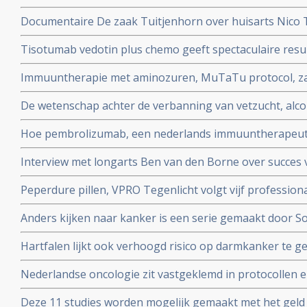
patienten die alleen in het buitenland nog behandeld 
Documentaire De zaak Tuitjenhorn over huisarts Nico
en hun kinderen in conflict met Inspectie voor de Gez
Tisotumab vedotin plus chemo geeft spectaculaire resul
te zien op NPO 2 om 20.25 uur.
zwaarvoorbehandelde kankerpatienten met verschillen
Immuuntherapie met aminozuren, MuTaTu protocol, zal 
kanker met solide tumoren. copy 1
kunnen genezen schrijven Israelische onderzoekers
De wetenschap achter de verbanning van vetzucht, alcoh
NRC over het preventieakkoord van Staatssecretaris Pa
Hoe pembrolizumab, een nederlands immuuntherapeutis
wereld verovert
Interview met longarts Ben van den Borne over succes 
kleincellige longkanker
Peperdure pillen, VPRO Tegenlicht volgt vijf professiona
en vanuit hun persoonlijke betrokkenheid in actie ko
Anders kijken naar kanker is een serie gemaakt door S
experimenteren. Uitzending is. zondag 7 oktober 2018 
kankerpatiente en te zien bij het Algemeen Dagblad
Hartfalen lijkt ook verhoogd risico op darmkanker te 
(factoren) blijken voor hartfalen en darmkanker dezelfde
Nederlandse oncologie zit vastgeklemd in protocollen en 
bij kankerpatienten die voor second opinion naar buit
Deze 11 studies worden mogelijk gemaakt met het geld