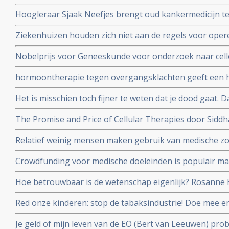
Oncology (ReDO) - hebben ook effect bij kanker blijkt u
Hoogleraar Sjaak Neefjes brengt oud kankermedicijn te
AntiCancer Fund
dit onderwerp in de uitzending van DWDD met Sjaak Ne
Ziekenhuizen houden zich niet aan de regels voor oper
daarvoor gespecialiseerd ziekenhuis. Honderden kanke
Nobelprijs voor Geneeskunde voor onderzoek naar cell
extra risico
hormoontherapie tegen overgangsklachten geeft een h
werd gedacht. Blijkt uit grote meta-analyse van 58 epi
Het is misschien toch fijner te weten dat je dood gaat.
ging aan longkanker maar blijft toch leven en vertelt 
The Promise and Price of Cellular Therapies door Sidd
stamceltransplantatie naar CAR-T celtherapie
Relatief weinig mensen maken gebruik van medische zo
dat dit ook vergoed wordt, zo meldt de Europese Rek
Crowdfunding voor medische doeleinden is populair maa
en oncologen maken zich zorgen
Hoe betrouwbaar is de wetenschap eigenlijk? Rosanne H
en Job de Vrieze bekijkt het van zijn kant in een colum
Red onze kinderen: stop de tabaksindustrie! Doe mee 
door roken kanker kreeg en haar kinderen en alle ande
Je geld of mijn leven van de EO (Bert van Leeuwen) prob
beschermen.