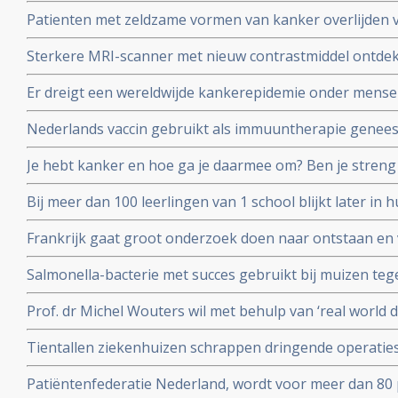
vernietigen is aan eerste patient gegeven in fase I stud
Patienten met zeldzame vormen van kanker overlijden v
diagnose in vergelijking met veel voorkomende vormen 
Sterkere MRI-scanner met nieuw contrastmiddel ontdek
kunnen vinden van gespecialiseerde behandelcentra
prostaatkanker in lymfklieren tot op 1 mm nauwkeurig b
Er dreigt een wereldwijde kankerepidemie onder mensen
aan Radboud universiteit.
aantal darmkankerpatienten stijgt enorm blijkt uit nieu
Nederlands vaccin gebruikt als immuuntherapie genees
corona vaccins?
osteacarcinoom en honden met blaaskanker reageren oo
Je hebt kanker en hoe ga je daarmee om? Ben je streng 
richt op het eiwit vimentine
anderen die het moeilijk hebben? Kennislink interview
Bij meer dan 100 leerlingen van 1 school blijkt later in
van een hersentumor voor te komen. Oorzaak is nog ond
Frankrijk gaat groot onderzoek doen naar ontstaan e
endometriose met een nationaal plan van aanpak.
Salmonella-bacterie met succes gebruikt bij muizen te
kankers. Blijkt uit onderzoek aan universiteit van Leuv
Prof. dr Michel Wouters wil met behulp van ‘real world 
behandelprocessen verbeteren en studieresultaten toet
Tientallen ziekenhuizen schrappen dringende operati
operaties voor kankerpatienten en stamceltransplantat
Patiëntenfederatie Nederland, wordt voor meer dan 80 