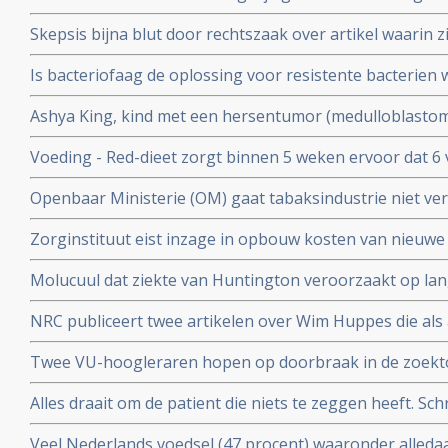
ophaalde met zijn 11 steden zwemtocht.
Skepsis bijna blut door rechtszaak over artikel waarin z
Ruggero Santilli beschuldigen van kwakzalverij en bedr
Is bacteriofaag de oplossing voor resistente bacterien w
Antoinette Hertsenberg prijst deze aanpak aan in DWDD 
Ashya King, kind met een hersentumor (medulloblastoma)
door suikervrij dieet en protonenbestraling ondanks ho
Voeding - Red-dieet zorgt binnen 5 weken ervoor dat 6
ADHD afkomen en geen medicijnen meer nodig hebben.
Openbaar Ministerie (OM) gaat tabaksindustrie niet ver
kinderen voor deelname aan studie
sickofsmoking - zeggen artikel 12 procedure te starten.
Zorginstituut eist inzage in opbouw kosten van nieuwe
worden opgenomen in basisverzekering.
Molucuul dat ziekte van Huntington veroorzaakt op lan
korte termijn zonder gezonde cellen aan te tasten blijkt 
NRC publiceert twee artikelen over Wim Huppes die als 
alternatieve genezer patienten blijft behandelen met du
Twee VU-hoogleraren hopen op doorbraak in de zoektoc
tegen depressie, adhd of autisme, aldus artikel in de Vo
Alles draait om de patient die niets te zeggen heeft. Schr
Parool
Veel Nederlands voedsel (47 procent) waaronder alled