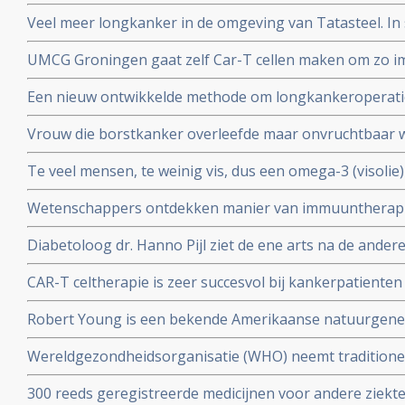
ministerie van Volksgezondheid en zorgverzekeraars e
Veel meer longkanker in de omgeving van Tatasteel. I
over hun onafhankelijkheid.
dan 50 procent meer longkanker voor in vergelijking me
UMCG Groningen gaat zelf Car-T cellen maken om zo 
cellen sneller en goedkoper te geven aan kankerpatien
Een nieuw ontwikkelde methode om longkankeroperati
virtualrealitybril blijkt zeer succesvol. Aldus chirurge
Vrouw die borstkanker overleefde maar onvruchtbaar
chemotherapie krijgt toch baby door ingevroren eitje m
Te veel mensen, te weinig vis, dus een omega-3 (visolie
toe te passen.
gepubliceerd in Nature
Wetenschappers ontdekken manier van immuuntherapie 
eiwit MR1 die voor alle vormen van kanker toepasbaar
Diabetoloog dr. Hanno Pijl ziet de ene arts na de ander
Nationaal gezondheidsplan om welvaartsziekten als dia
CAR-T celtherapie is zeer succesvol bij kankerpatienten
stoppen
op te strenge milieueisen, stellen 4 Nederlandse top 
Robert Young is een bekende Amerikaanse natuurgeneze
boeken over niet toxische middelen en dieet maar kwam 
Wereldgezondheidsorganisatie (WHO) neemt traditione
zijn verweer op video voor de Amerikaanse Commissie
TCM waaronder acupunctuur op in de International Statis
300 reeds geregistreerde medicijnen voor andere ziekt
Diseases and Related Health Problems (ICD).