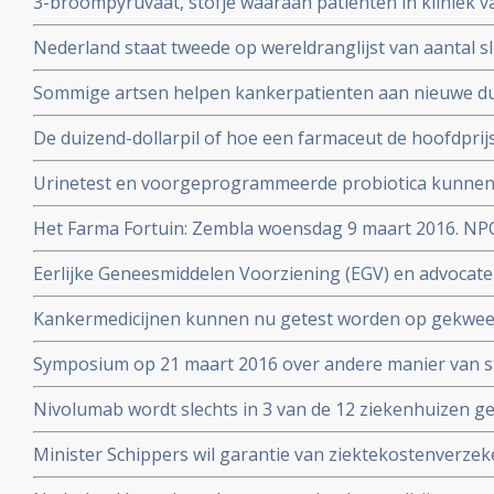
3-broompyruvaat, stofje waaraan patienten in kliniek va
soms ook genezende behandeling voor uitgezaaide kan
Nederland staat tweede op wereldranglijst van aantal 
Alcohol, roken, reflux - maagzuur en obesitas zijn gro
Sommige artsen helpen kankerpatienten aan nieuwe du
slokdarmkanker
met een farmaceutisch bedrijf
De duizend-dollarpil of hoe een farmaceut de hoofdprij
genezend medicijn voor hepatitis-C
Urinetest en voorgeprogrammeerde probiotica kunnen 
stadium opsporen volgens prof. dr. Sangeeta Bhatia
Het Farma Fortuin: Zembla woensdag 9 maart 2016. NP
medicijnen zo duur zijn en wie er allemaal aan verdiene
Eerlijke Geneesmiddelen Voorziening (EGV) en advocate
zeer dubieuze rol door belangenverstrengeling in vasts
Kankermedicijnen kunnen nu getest worden op gekwee
dure medicijnen
welke het beste aanslaat. Zie Hans Clevers met mooie 
Symposium op 21 maart 2016 over andere manier van s
patienten voor voeding en ziektes: Beyond RCT’s: towar
Nivolumab wordt slechts in 3 van de 12 ziekenhuizen 
strategies in food and health
longkankerpatienten terwijl ze verplicht zijn dit wel te g
Minister Schippers wil garantie van ziektekostenverze
dure medicijnen bij kanker.