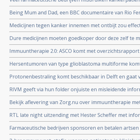
wetenschappelijk onderzoek, aldus kritisch rapport va
Being Mum and Dad, een BBC documentaire van Rio Ferd
Manchester United die zijn vrouw Rebecca verloor aan
Medicijnen tegen kanker innemen met ontbijt zou effect
dosering zou miljoenen kunnen besparen
Dure medicijnen moeten goedkoper door deze zelf te 
Jan Schellens in de DWDD van 8 februari 2017
Immuuntherapie 2.0: ASCO komt met overzichtsrapport
ontwikkelingen bij kanker van afgelopen jaar en voors
Hersentumoren van type glioblastoma multiforme komt
voor terwijl laaggradige vormen van hersentumoren ver
Protonenbestraling komt beschikbaar in Delft en gaat v
mobiele telefoons?
vergoed worden
RIVM geeft via hun folder onjuiste en misleidende infor
darmkankeronderzoek onder de Nederlandse bevolking
Bekijk aflevering van Zorg.nu over immuuntherapie met 
Schumacher d.d. 1 novermber 2016
RTL late night uitzending met Hester Scheffer met infor
irreversible electroporation
Farmaceutische bedrijven sponsoren en betalen artsen 
jaren. Onafhankelijkheid van artsen en patientenvereni