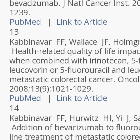
bevacizumab.
J Natl Cancer Inst
. 2
1239.
PubMed
|
Link to Article
13
Kabbinavar FF, Wallace JF, Holmgr
Health-related quality of life imp
when combined with irinotecan, 5-f
leucovorin or 5-fluorouracil and leu
metastatic colorectal cancer.
Oncol
2008;13(9):1021-1029.
PubMed
|
Link to Article
14
Kabbinavar FF, Hurwitz HI, Yi J, 
Addition of bevacizumab to fluorour
line treatment of metastatic colore