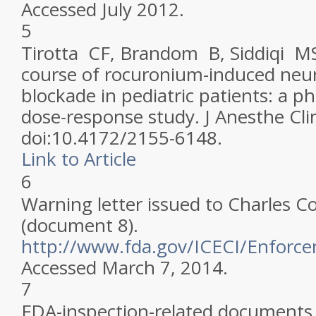
Accessed July 2012.
5
Tirotta CF, Brandom B, Siddiqi MS
course of rocuronium-induced neu
blockade in pediatric patients: a ph
dose-response study.
J Anesthe Cli
doi:10.4172/2155-6148.
Link to Article
6
Warning letter issued to Charles C
(document 8).
http://www.fda.gov/ICECI/Enforc
Accessed March 7, 2014.
7
FDA-inspection-related documents.