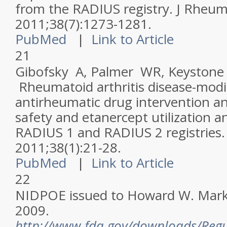
from the RADIUS registry.
J Rheum
2011;38(7):1273-1281.
PubMed
|
Link to Article
21
Gibofsky A, Palmer WR, Keystone 
Rheumatoid arthritis disease-modi
antirheumatic drug intervention and
safety and etanercept utilization a
RADIUS 1 and RADIUS 2 registries
2011;38(1):21-28.
PubMed
|
Link to Article
22
NIDPOE issued to Howard W. Marke
2009.
http://www.fda.gov/downloads/Reg