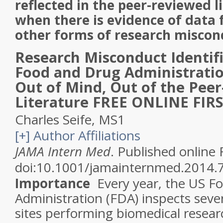
reflected in the peer-reviewed l
when there is evidence of data 
other forms of research miscon
Research Misconduct Identif
Food and Drug Administrati
Out of Mind, Out of the Pee
Literature
FREE
ONLINE FIR
Charles Seife, MS
1
[
+
] Author Affiliations
JAMA Intern Med
. Published online
doi:10.1001/jamainternmed.2014.
Importance
Every year, the US F
Administration (FDA) inspects sever
sites performing biomedical rese