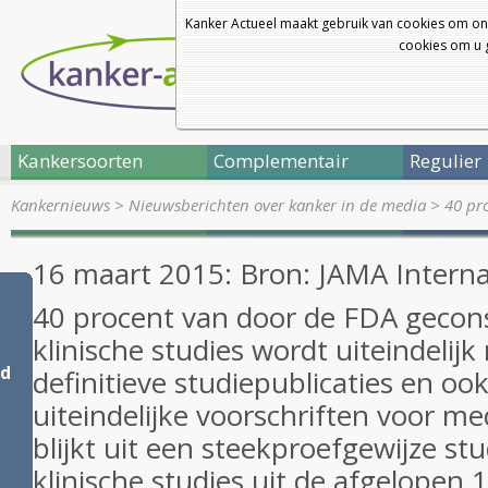
Kanker Actueel maakt gebruik van cookies om on
cookies om u g
Kankersoorten
Complementair
Regulier
Kankernieuws
>
Nieuwsberichten over kanker in de media
>
40 pr
16 maart 2015: Bron: JAMA Interna
40 procent van door de FDA gecons
klinische studies wordt uiteindelijk
ld
definitieve studiepublicaties en oo
uiteindelijke voorschriften voor me
blijkt uit een steekproefgewijze st
klinische studies uit de afgelopen 