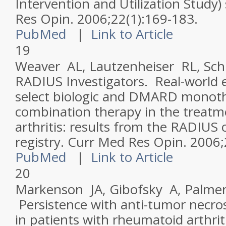
Intervention and Utilization Study)
Res Opin
. 2006;22(1):169-183.
PubMed
|
Link to Article
19
Weaver AL, Lautzenheiser RL, Schi
RADIUS Investigators. Real-world e
select biologic and DMARD monot
combination therapy in the treat
arthritis: results from the RADIUS 
registry.
Curr Med Res Opin
. 2006;
PubMed
|
Link to Article
20
Markenson JA, Gibofsky A, Palmer
Persistence with anti-tumor necros
in patients with rheumatoid arthrit