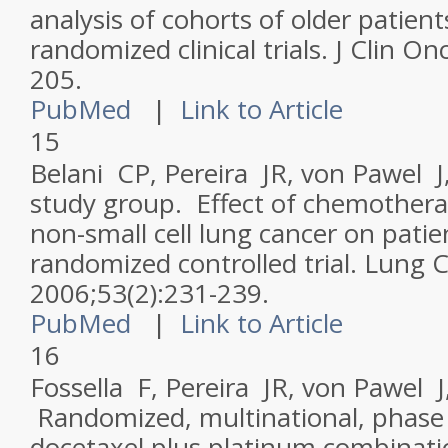
analysis of cohorts of older patien
randomized clinical trials.
J Clin On
205.
PubMed
|
Link to Article
15
Belani CP, Pereira JR, von Pawel J
study group. Effect of chemother
non-small cell lung cancer on patient
randomized controlled trial.
Lung C
2006;53(2):231-239.
PubMed
|
Link to Article
16
Fossella F, Pereira JR, von Pawel J,
Randomized, multinational, phase I
docetaxel plus platinum combinati