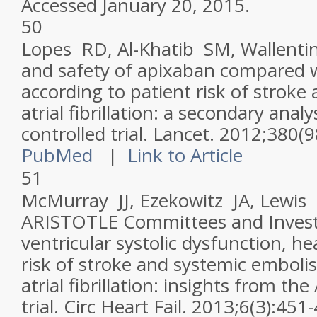
Accessed January 20, 2015.
50
Lopes RD, Al-Khatib SM, Wallentin 
and safety of apixaban compared w
according to patient risk of stroke 
atrial fibrillation: a secondary ana
controlled trial.
Lancet
. 2012;380(
PubMed
|
Link to Article
51
McMurray JJ, Ezekowitz JA, Lewis B
ARISTOTLE Committees and Investi
ventricular systolic dysfunction, he
risk of stroke and systemic emboli
atrial fibrillation: insights from t
trial.
Circ Heart Fail
. 2013;6(3):451-