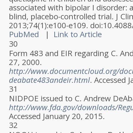
associated with bipolar I disorder:
blind, placebo-controlled trial.
J Cli
2013;74(1):e100-e109. doi:10.408
PubMed
|
Link to Article
30
Form 483 and EIR regarding C. An
27, 2000.
http://www.documentcloud.org/doc
deabate483andeir.html
. Accessed J
31
NIDPOE issued to C. Andrew DeAbat
http://www.fda.gov/downloads/Reg
Accessed January 20, 2015.
32