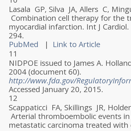
Lasala GP, Silva JA, Allers C, Mingu
Combination cell therapy for the 
myocardial infarction.
Int J Cardiol
.
294.
PubMed
|
Link to Article
11
NIDPOE issued to James A. Hollan
2004 (document 60).
http://www.fda.gov/RegulatoryInf
Accessed January 20, 2015.
12
Scappaticci FA, Skillings JR, Holde
Arterial thromboembolic events in
metastatic carcinoma treated wit