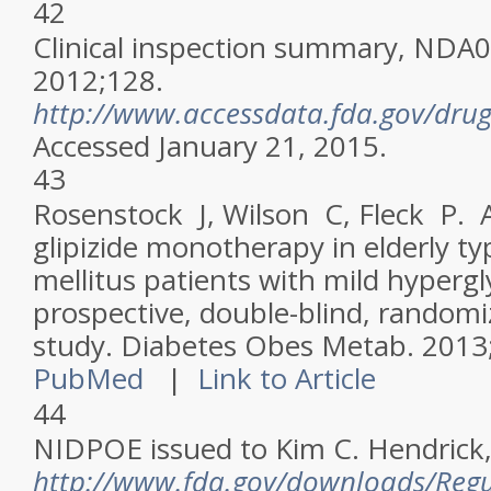
42
Clinical inspection summary, NDA0
2012;128.
http://www.accessdata.fda.gov/dru
Accessed January 21, 2015.
43
Rosenstock J, Wilson C, Fleck P. A
glipizide monotherapy in elderly ty
mellitus patients with mild hyperg
prospective, double-blind, randomi
study.
Diabetes Obes Metab
. 2013
PubMed
|
Link to Article
44
NIDPOE issued to Kim C. Hendrick,
http://www.fda.gov/downloads/Reg