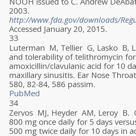
NOOH issued to C. Andrew DeAbat
2003.
http://www.fda.gov/downloads/Reg
Accessed January 20, 2015.
33
Luterman M, Tellier G, Lasko B, L
and tolerability of telithromycin fo
amoxicillin/clavulanic acid for 10 d
maxillary sinusitis.
Ear Nose Throat
580, 82-84, 586 passim.
PubMed
34
Zervos MJ, Heyder AM, Leroy B. O
800 mg once daily for 5 days versu
500 mg twice daily for 10 days in a