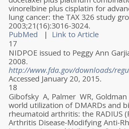
vinorelbine plus cisplatin for advan
lung cancer: the TAX 326 study gr
2003;21(16):3016-3024.
PubMed
|
Link to Article
17
NIDPOE issued to Peggy Ann Garji
2008.
http://www.fda.gov/downloads/regu
Accessed January 20, 2015.
18
Gibofsky A, Palmer WR, Goldman J
world utilization of DMARDs and bi
rheumatoid arthritis: the RADIUS
Arthritis Disease-Modifying Anti-