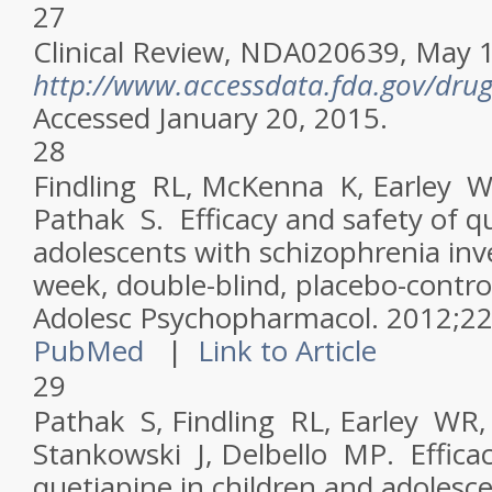
27
Clinical Review, NDA020639, May 1
http://www.accessdata.fda.gov/dru
Accessed January 20, 2015.
28
Findling RL, McKenna K, Earley W
Pathak S. Efficacy and safety of q
adolescents with schizophrenia inve
week, double-blind, placebo-control
Adolesc Psychopharmacol
. 2012;22
PubMed
|
Link to Article
29
Pathak S, Findling RL, Earley WR
Stankowski J, Delbello MP. Efficac
quetiapine in children and adolesc