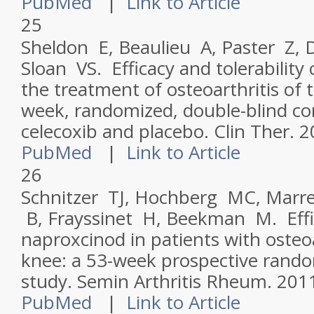
PubMed
|
Link to Article
25
Sheldon E, Beaulieu A, Paster Z, 
Sloan VS. Efficacy and tolerability 
the treatment of osteoarthritis of 
week, randomized, double-blind c
celecoxib and placebo.
Clin Ther
. 
PubMed
|
Link to Article
26
Schnitzer TJ, Hochberg MC, Marr
B, Frayssinet H, Beekman M. Effic
naproxcinod in patients with osteoa
knee: a 53-week prospective rando
study.
Semin Arthritis Rheum
. 201
PubMed
|
Link to Article