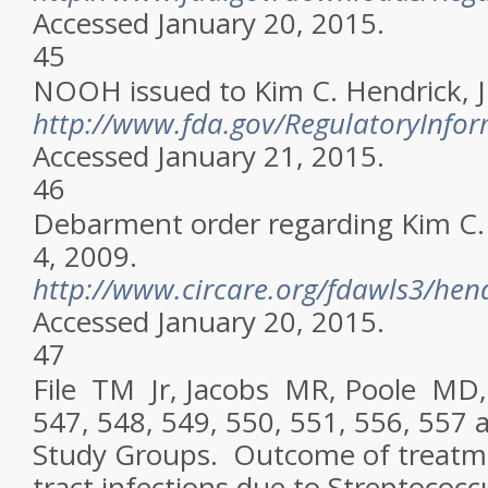
Accessed January 20, 2015.
45
NOOH issued to Kim C. Hendrick, J
http://www.fda.gov/RegulatoryInf
Accessed January 21, 2015.
46
Debarment order regarding Kim C.
4, 2009.
http://www.circare.org/fdawls3/hen
Accessed January 20, 2015.
47
File TM Jr, Jacobs MR, Poole MD
547, 548, 549, 550, 551, 556, 557 a
Study Groups. Outcome of treatme
tract infections due to
Streptococ