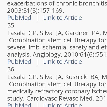
exacerbations of chronic bronchiti
2003;31(3):157-169.
PubMed
|
Link to Article
35
Lasala GP, Silva JA, Gardner PA, M
Combination stem cell therapy for
severe limb ischemia: safety and ef
analysis.
Angiology
. 2010;61(6):551
PubMed
|
Link to Article
36
Lasala GP, Silva JA, Kusnick BA, Mi
Combination stem cell therapy for
medically refractory coronary ische
study.
Cardiovasc Revasc Med
. 201
PubMed
|
Link to Article