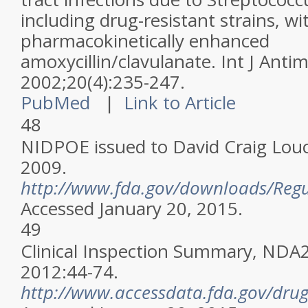
including drug-resistant strains, wi
pharmacokinetically enhanced
amoxycillin/clavulanate.
Int J Anti
2002;20(4):235-247.
PubMed
|
Link to Article
48
NIDPOE issued to David Craig Louc
2009.
http://www.fda.gov/downloads/Reg
Accessed January 20, 2015.
49
Clinical Inspection Summary, NDA
2012:44-74.
http://www.accessdata.fda.gov/dru