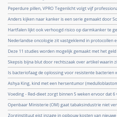
kleincellige longkanker
Peperdure pillen, VPRO Tegenlicht volgt vijf professiona
en vanuit hun persoonlijke betrokkenheid in actie ko
Anders kijken naar kanker is een serie gemaakt door S
experimenteren. Uitzending is. zondag 7 oktober 2018 
kankerpatiente en te zien bij het Algemeen Dagblad
Hartfalen lijkt ook verhoogd risico op darmkanker te 
(factoren) blijken voor hartfalen en darmkanker dezelfde
Nederlandse oncologie zit vastgeklemd in protocollen en 
bij kankerpatienten die voor second opinion naar buit
Deze 11 studies worden mogelijk gemaakt met het geld
ophaalde met zijn 11 steden zwemtocht.
Skepsis bijna blut door rechtszaak over artikel waarin z
Ruggero Santilli beschuldigen van kwakzalverij en bedr
Is bacteriofaag de oplossing voor resistente bacterien w
Antoinette Hertsenberg prijst deze aanpak aan in DWDD 
Ashya King, kind met een hersentumor (medulloblastoma)
door suikervrij dieet en protonenbestraling ondanks ho
Voeding - Red-dieet zorgt binnen 5 weken ervoor dat 6
ADHD afkomen en geen medicijnen meer nodig hebben.
Openbaar Ministerie (OM) gaat tabaksindustrie niet ver
kinderen voor deelname aan studie
sickofsmoking - zeggen artikel 12 procedure te starten.
Zorginstituut eist inzage in opbouw kosten van nieuwe