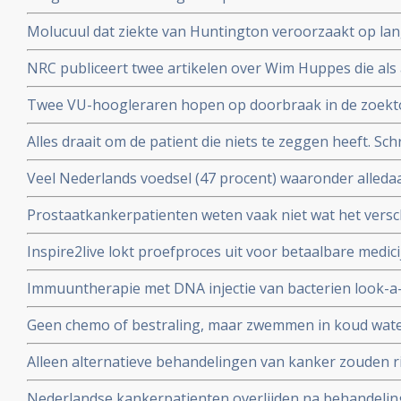
worden opgenomen in basisverzekering.
Molucuul dat ziekte van Huntington veroorzaakt op lan
korte termijn zonder gezonde cellen aan te tasten blijkt 
NRC publiceert twee artikelen over Wim Huppes die als 
alternatieve genezer patienten blijft behandelen met du
Twee VU-hoogleraren hopen op doorbraak in de zoektoc
tegen depressie, adhd of autisme, aldus artikel in de Vo
Alles draait om de patient die niets te zeggen heeft. Schr
Parool
Veel Nederlands voedsel (47 procent) waaronder alled
cornflakes, pasta en hagelslag is besmet met minerale
Prostaatkankerpatienten weten vaak niet wat het versch
kanker veroorzaken.
behandelingsopties voor hun eigen situatie met niet ui
Inspire2live lokt proefproces uit voor betaalbare medic
realiseren zich onvoldoende wat de verschillende bijw
patentrecht: wat gaat voor?
zijn
Immuuntherapie met DNA injectie van bacterien look-a-
melanomen geeft uitstekende resultaten in voorkomen v
Geen chemo of bestraling, maar zwemmen in koud wate
activering van immuunsysteem
kiezen voor niet toxische aanpak, door NRC alternati
Alleen alternatieve behandelingen van kanker zouden ri
hoger maken dan reguliere behandelingen.
Nederlandse kankerpatienten overlijden na behandelinge