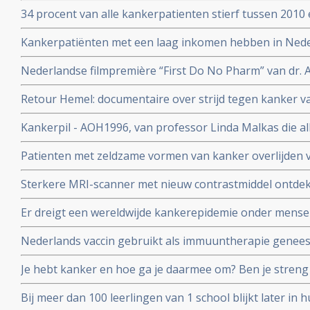
opsporingstechnieken zorgt voor meer kankerdiagnoses
34 procent van alle kankerpatienten stierf tussen 2010 
IKNL en RIVM
diagnose. Toch spreekt Integraal Kankercentrum Neder
Kankerpatiënten met een laag inkomen hebben in Ned
verbetering
aan de ziekte te overlijden dan welvarende patiënten. B
Nederlandse filmpremière “First Do No Pharm” van dr. 
het Integraal Kankercentrum Nederland
november 2024
Retour Hemel: documentaire over strijd tegen kanker va
prostaatkanker heeft.
Kankerpil - AOH1996, van professor Linda Malkas die al
vernietigen is aan eerste patient gegeven in fase I stud
Patienten met zeldzame vormen van kanker overlijden v
diagnose in vergelijking met veel voorkomende vormen 
Sterkere MRI-scanner met nieuw contrastmiddel ontdek
kunnen vinden van gespecialiseerde behandelcentra
prostaatkanker in lymfklieren tot op 1 mm nauwkeurig b
Er dreigt een wereldwijde kankerepidemie onder mensen
aan Radboud universiteit.
aantal darmkankerpatienten stijgt enorm blijkt uit nieu
Nederlands vaccin gebruikt als immuuntherapie genees
corona vaccins?
osteacarcinoom en honden met blaaskanker reageren oo
Je hebt kanker en hoe ga je daarmee om? Ben je streng 
richt op het eiwit vimentine
anderen die het moeilijk hebben? Kennislink interview
Bij meer dan 100 leerlingen van 1 school blijkt later in