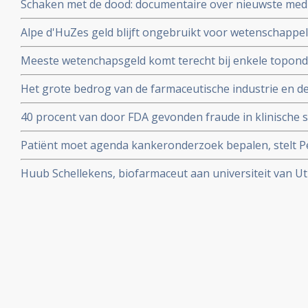
Schaken met de dood: documentaire over nieuwste medi
personalised medicine in het AvL - Anthonie van Leeuw
Alpe d'HuZes geld blijft ongebruikt voor wetenschappe
Veenendaal gerehabiliteerd door Medialogica en Volks
Meeste wetenchapsgeld komt terecht bij enkele topond
over meer dan 60 procent van al het geld voor vrij onde
Het grote bedrog van de farmaceutische industrie en d
blootgelegd door de Correspondent in mooi stuk onder
40 procent van door FDA gevonden fraude in klinische s
en vermeld in uiteindelijke medicijnvoorschriften.
Patiënt moet agenda kankeronderzoek bepalen, stelt Pet
column
Huub Schellekens, biofarmaceut aan universiteit van Utr
aan de kaak. Radioprogramma Argos volgde hem 2 jaar.