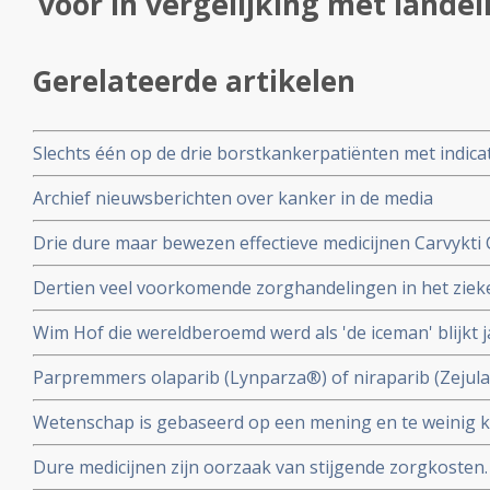
voor in vergelijking met lande
Gerelateerde artikelen
Slechts één op de drie borstkankerpatiënten met indicat
genprofieltest die onnodige chemotherapie kan voork
Archief nieuwsberichten over kanker in de media
Drie dure maar bewezen effectieve medicijnen Carvykti 
Enhertu Trastuzumab Deruxtecan en Xenpozyme Olipud
Dertien veel voorkomende zorghandelingen in het ziek
uit het basispakket omdat ze te duur zijn
uit de richtlijnen omdat de effectiviteit niet bewezen is.
Wim Hof die wereldberoemd werd als 'de iceman' blijkt j
geterroriseerd te hebben en wordt beschuldigd door e
Parpremmers olaparib (Lynparza®) of niraparib (Zejul
huiselijk geweld
borstkanker worden gedeeltelijk uit basisverzekering g
Wetenschap is gebaseerd op een mening en te weinig kr
Nederland
collega's n.a.v. 30 diepte interviews met hoogleraren, u
Dure medicijnen zijn oorzaak van stijgende zorgkosten.
postdocs, assistenten in opleiding (PhD’ers) en wetens