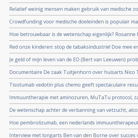
stamceltransplantatie naar CAR-T celtherapie
Relatief weinig mensen maken gebruik van medische zo
dat dit ook vergoed wordt, zo meldt de Europese Rek
Crowdfunding voor medische doeleinden is populair maa
en oncologen maken zich zorgen
Hoe betrouwbaar is de wetenschap eigenlijk? Rosanne H
en Job de Vrieze bekijkt het van zijn kant in een colum
Red onze kinderen: stop de tabaksindustrie! Doe mee 
door roken kanker kreeg en haar kinderen en alle ande
Je geld of mijn leven van de EO (Bert van Leeuwen) prob
beschermen.
patienten die alleen in het buitenland nog behandeld 
Documentaire De zaak Tuitjenhorn over huisarts Nico
en hun kinderen in conflict met Inspectie voor de Gez
Tisotumab vedotin plus chemo geeft spectaculaire resul
te zien op NPO 2 om 20.25 uur.
zwaarvoorbehandelde kankerpatienten met verschillen
Immuuntherapie met aminozuren, MuTaTu protocol, zal 
kanker met solide tumoren. copy 1
kunnen genezen schrijven Israelische onderzoekers
De wetenschap achter de verbanning van vetzucht, alcoh
NRC over het preventieakkoord van Staatssecretaris Pa
Hoe pembrolizumab, een nederlands immuuntherapeutis
wereld verovert
Interview met longarts Ben van den Borne over succes 