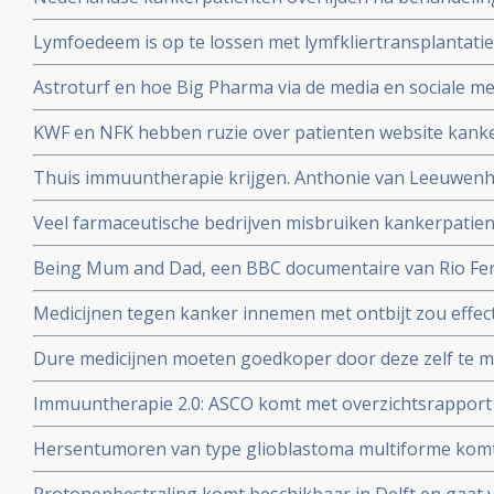
Ross in Bracht Duitsland.
Lymfoedeem is op te lossen met lymfkliertransplantatie,
borstkankerpatient Mirjam Bosgraaf in de Volkskrant
Astroturf en hoe Big Pharma via de media en sociale me
misleidt en manipuleert. Zie de TEDtalk van Sheryll Attk
KWF en NFK hebben ruzie over patienten website kanker
dupe te worden van machtstrijd aldus de Volkskrant
Thuis immuuntherapie krijgen. Anthonie van Leeuwenho
met immuuntherapie voor longkankerpatienten
Veel farmaceutische bedrijven misbruiken kankerpatie
wetenschappelijk onderzoek, aldus kritisch rapport va
Being Mum and Dad, een BBC documentaire van Rio Ferd
Manchester United die zijn vrouw Rebecca verloor aan
Medicijnen tegen kanker innemen met ontbijt zou effect
dosering zou miljoenen kunnen besparen
Dure medicijnen moeten goedkoper door deze zelf te 
Jan Schellens in de DWDD van 8 februari 2017
Immuuntherapie 2.0: ASCO komt met overzichtsrapport
ontwikkelingen bij kanker van afgelopen jaar en voors
Hersentumoren van type glioblastoma multiforme komt
voor terwijl laaggradige vormen van hersentumoren ver