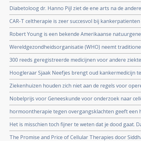
eiwit MR1 die voor alle vormen van kanker toepasbaar
Diabetoloog dr. Hanno Pijl ziet de ene arts na de ander
Nationaal gezondheidsplan om welvaartsziekten als dia
CAR-T celtherapie is zeer succesvol bij kankerpatienten
stoppen
op te strenge milieueisen, stellen 4 Nederlandse top 
Robert Young is een bekende Amerikaanse natuurgeneze
boeken over niet toxische middelen en dieet maar kwam 
Wereldgezondheidsorganisatie (WHO) neemt traditione
zijn verweer op video voor de Amerikaanse Commissie
TCM waaronder acupunctuur op in de International Statis
300 reeds geregistreerde medicijnen voor andere ziekt
Diseases and Related Health Problems (ICD).
Oncology (ReDO) - hebben ook effect bij kanker blijkt u
Hoogleraar Sjaak Neefjes brengt oud kankermedicijn te
AntiCancer Fund
dit onderwerp in de uitzending van DWDD met Sjaak Ne
Ziekenhuizen houden zich niet aan de regels voor oper
daarvoor gespecialiseerd ziekenhuis. Honderden kanke
Nobelprijs voor Geneeskunde voor onderzoek naar cell
extra risico
hormoontherapie tegen overgangsklachten geeft een h
werd gedacht. Blijkt uit grote meta-analyse van 58 epi
Het is misschien toch fijner te weten dat je dood gaat.
ging aan longkanker maar blijft toch leven en vertelt 
The Promise and Price of Cellular Therapies door Sidd