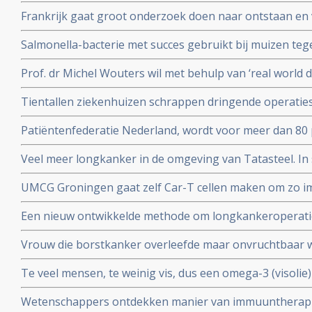
van een hersentumor voor te komen. Oorzaak is nog ond
Frankrijk gaat groot onderzoek doen naar ontstaan e
endometriose met een nationaal plan van aanpak.
Salmonella-bacterie met succes gebruikt bij muizen te
kankers. Blijkt uit onderzoek aan universiteit van Leuv
Prof. dr Michel Wouters wil met behulp van ‘real world 
behandelprocessen verbeteren en studieresultaten toet
Tientallen ziekenhuizen schrappen dringende operati
operaties voor kankerpatienten en stamceltransplantat
Patiëntenfederatie Nederland, wordt voor meer dan 80 
ministerie van Volksgezondheid en zorgverzekeraars e
Veel meer longkanker in de omgeving van Tatasteel. I
over hun onafhankelijkheid.
dan 50 procent meer longkanker voor in vergelijking me
UMCG Groningen gaat zelf Car-T cellen maken om zo 
cellen sneller en goedkoper te geven aan kankerpatien
Een nieuw ontwikkelde methode om longkankeroperati
virtualrealitybril blijkt zeer succesvol. Aldus chirurge
Vrouw die borstkanker overleefde maar onvruchtbaar
chemotherapie krijgt toch baby door ingevroren eitje m
Te veel mensen, te weinig vis, dus een omega-3 (visolie
toe te passen.
gepubliceerd in Nature
Wetenschappers ontdekken manier van immuuntherapie 