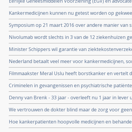
Eerlijke Geneesmiddelen Voorziening (EGV) en advocate
zeer dubieuze rol door belangenverstrengeling in vasts
Kankermedicijnen kunnen nu getest worden op gekwee
dure medicijnen
welke het beste aanslaat. Zie Hans Clevers met mooie 
Symposium op 21 maart 2016 over andere manier van s
patienten voor voeding en ziektes: Beyond RCT’s: towar
Nivolumab wordt slechts in 3 van de 12 ziekenhuizen 
strategies in food and health
longkankerpatienten terwijl ze verplicht zijn dit wel te g
Minister Schippers wil garantie van ziektekostenverze
dure medicijnen bij kanker.
Nederland betaalt veel meer voor kankermedicijnen, so
andere landen blijkt uit vergelijkend onderzoek tussen 
Filmmaakster Meral Uslu heeft borstkanker en vertelt d
Kanker die wordt uitgezonden op maandag 30 novemb
Criminelen in gevangenissen en psychiatrische patiënte
voedingssupplementen binnen onderzoeksverband met a
Denny van Brenk - 33 jaar - overleeft nu 1 jaar in leve
te beïnvloeden.
door chemo pomp in New York, maar hij heeft alles zel
We vertrouwen de dokter blind maar de zorg voor geen
Correspondent ging uit op onderzoek maar ook hij komt e
Hoe kankerpatienten hoopvolle medicijnen en behand
waardoor zelfs oncologen in opstand komen.