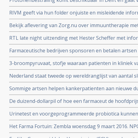
Protonenbestraling komt beschikbaar in Delft en gaat v
mobiele telefoons?
vergoed worden
RIVM geeft via hun folder onjuiste en misleidende infor
darmkankeronderzoek onder de Nederlandse bevolking
Bekijk aflevering van Zorg.nu over immuuntherapie met 
Schumacher d.d. 1 novermber 2016
RTL late night uitzending met Hester Scheffer met infor
irreversible electroporation
Farmaceutische bedrijven sponsoren en betalen artsen 
jaren. Onafhankelijkheid van artsen en patientenvereni
3-broompyruvaat, stofje waaraan patienten in kliniek va
soms ook genezende behandeling voor uitgezaaide kan
Nederland staat tweede op wereldranglijst van aantal 
Alcohol, roken, reflux - maagzuur en obesitas zijn gro
Sommige artsen helpen kankerpatienten aan nieuwe du
slokdarmkanker
met een farmaceutisch bedrijf
De duizend-dollarpil of hoe een farmaceut de hoofdprij
genezend medicijn voor hepatitis-C
Urinetest en voorgeprogrammeerde probiotica kunnen 
stadium opsporen volgens prof. dr. Sangeeta Bhatia
Het Farma Fortuin: Zembla woensdag 9 maart 2016. NP
medicijnen zo duur zijn en wie er allemaal aan verdiene