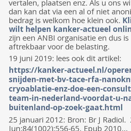
vertalen, plaatsen enz. Als u ons w
dan kan dat via een al of niet anon
bedrag is welkom hoe klein ook.
Kl
wilt helpen kanker-actueel onli
zijn een ANBI organisatie en dus i
aftrekbaar voor de belasting.
19 juni 2019: lees ook dit artikel:
https://kanker-actueel.nl/opere
snijden-met-bv-tace-rfa-nanokn
cryoablatie-enz-doe-een-consult-
team-in-nederland-voordat-u-na
buitenland-op-zoek-gaat.html
25 januari 2012: Bron: Br J Radiol.
Jun;84(1002):556-65. Epub 2010...