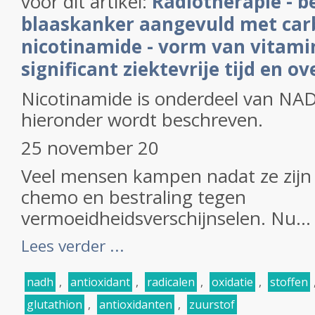
voor dit artikel:
Radiotherapie - be
blaaskanker aangevuld met car
nicotinamide - vorm van vitamin
significant ziektevrije tijd en o
Nicotinamide is onderdeel van NAD
hieronder wordt beschreven.
25 november 20
Veel mensen kampen nadat ze zij
chemo en bestraling tegen
vermoeidheidsverschijnselen. Nu...
Lees verder ...
nadh
,
antioxidant
,
radicalen
,
oxidatie
,
stoffen
glutathion
,
antioxidanten
,
zuurstof