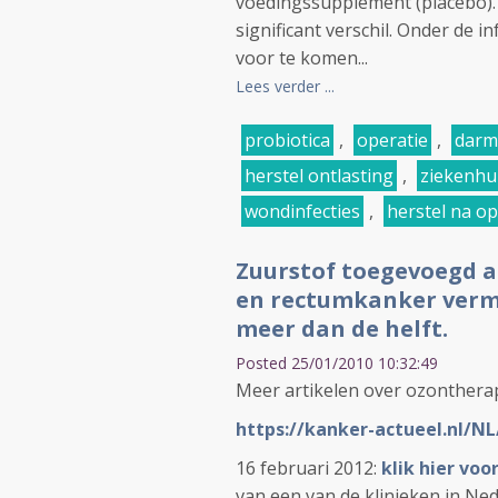
voedingssupplement (placebo). 2
significant verschil. Onder de 
voor te komen...
Lees verder ...
probiotica
,
operatie
,
darm
herstel ontlasting
,
ziekenhui
wondinfecties
,
herstel na op
Zuurstof toegevoegd 
en rectumkanker verm
meer dan de helft.
Posted 25/01/2010 10:32:49
Meer artikelen over ozontherap
https://kanker-actueel.nl/N
16 februari 2012:
klik hier voo
van een van de klinieken in Ne