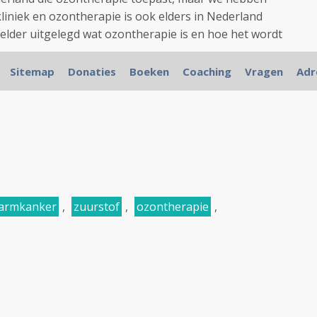
liniek en ozontherapie is ook elders in Nederland
helder uitgelegd wat ozontherapie is en hoe het wordt
Sitemap
Donaties
Boeken
Coaching
Vragen
Adr
005 Oct 26;294(16):2035-42. and
Medscape
armkanker
,
zuurstof
,
ozontherapie
,