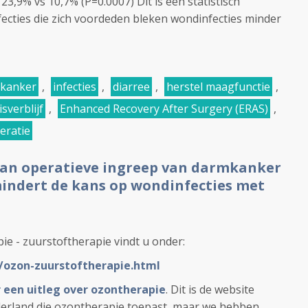
3,9% vs 10,7% (P=0.0007) Dit is een statistisch
infecties die zich voordeden bleken wondinfecties minder
kanker
,
infecties
,
diarree
,
herstel maagfunctie
,
sverblijf
,
Enhanced Recovery After Surgery (ERAS)
,
eratie
aan operatieve ingreep van darmkanker
indert de kans op wondinfecties met
ie - zuurstoftherapie vindt u onder:
L/ozon-zuurstoftherapie.html
r een uitleg over ozontherapie
. Dit is de website
derland die ozontherapie toepast, maar we hebben