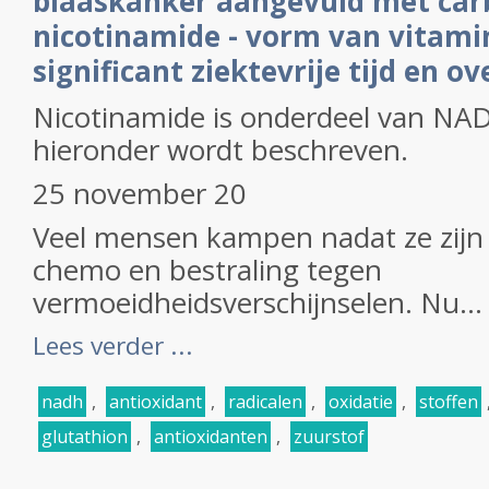
blaaskanker aangevuld met car
nicotinamide - vorm van vitamin
significant ziektevrije tijd en o
Nicotinamide is onderdeel van NAD
hieronder wordt beschreven.
25 november 20
Veel mensen kampen nadat ze zij
chemo en bestraling tegen
vermoeidheidsverschijnselen. Nu...
Lees verder ...
nadh
,
antioxidant
,
radicalen
,
oxidatie
,
stoffen
glutathion
,
antioxidanten
,
zuurstof