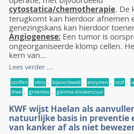
operatie, met bijvoorbeeld
cytostatica/chemotherapie
. De 
terugkomt kan hierdoor afnemen 
genezingskans kan hierdoor toen
Angiogenese:
Een tumor is oorspr
ongeorganiseerde klomp cellen. Het
kern van...
Lees verder ...
stoffen
,
vitro
,
bijvoorbeeld
,
enzymen
,
stof
,
a
thee
,
groentes
,
gamma-linoleenzuur
KWF wijst Haelan als aanvulle
natuurlijke basis in preventie 
van kanker af als niet beweze