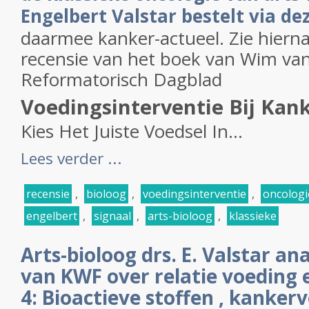
Engelbert Valstar bestelt via de
daarmee kanker-actueel. Zie hiern
recensie van het boek van Wim van
Reformatorisch Dagblad
Voedingsinterventie Bij Kan
Kies Het Juiste Voedsel In...
Lees verder ...
recensie
,
bioloog
,
voedingsinterventie
,
oncologi
engelbert
,
signaal
,
arts-bioloog
,
klassieke
Arts-bioloog drs. E. Valstar an
van KWF over relatie voeding 
4: Bioactieve stoffen , kanke