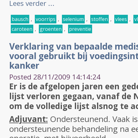
Lees verder ...
bausch
,
voorrips
,
selenium
,
stoffen
,
vlees
,
v
caroteen
,
groenten
,
preventie
Verklaring van bepaalde med
vooral gebruikt bij voedingsin
kanker
Posted 28/11/2009 14:14:24
Er is de afgelopen jaren een ged
lijst verloren gegaan, vanaf de N
om de volledige lijst alsnog te 
Adjuvant:
Ondersteunend. Vaak i
ondersteunende behandeling na ee