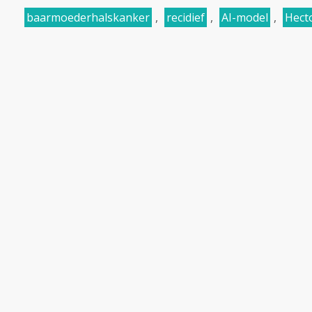
baarmoederhalskanker
,
recidief
,
AI-model
,
Hect