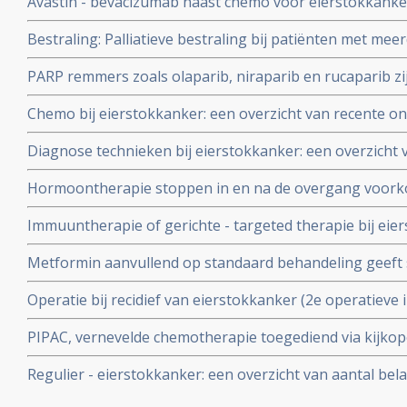
Avastin - bevacizumab naast chemo voor eierstokkanke
snel start of later.
therapeutisch effect en overall overleving na 8 jaar is g
Bestraling: Palliatieve bestraling bij patiënten met mee
- bevacizumab
eierstokkanker en veel pijn en bloedingen is significant e
PARP remmers zoals olaparib, niraparib en rucaparib zij
zonder BRCA mutaties, een overzicht
Chemo bij eierstokkanker: een overzicht van recente on
studie abstracten en artikelen.
Diagnose technieken bij eierstokkanker: een overzicht 
methoden en nieuwste ontwikkelingen
Hormoontherapie stoppen in en na de overgang voork
borstkanker (11 procent) en eierstokkanker (20 procent) 
Immuuntherapie of gerichte - targeted therapie bij eie
uitgevoerde studie.
belangrijke studies en recente ontwikkelingen, ook in 
Metformin aanvullend op standaard behandeling geeft si
medicine
overleving na 5 jaar bij eierstokkanker in vergelijking
Operatie bij recidief van eierstokkanker (2e operatieve 
levensverlengend en succesvol uitgevoerd bij ca. 200 pa
PIPAC, vernevelde chemotherapie toegediend via kijkop
eierstokkanker verdeeld over drie gerandomiseerde stu
tumoren in het buikvlies en buikholte geeft ook bij eie
Regulier - eierstokkanker: een overzicht van aantal bela
ontwikkelingen binnen reguliere oncologie