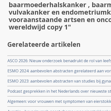
baarmoederhalskanker , baar
vulvakanker en endometriumk
vooraanstaande artsen en onc
wereldwijd copy 1"
Gerelateerde artikelen
ASCO 2026: Nieuw onderzoek benadrukt de rol van leefs
behandelstrategieën in de kankerzorg.
ESMO 2024: aanbevolen abstracten gerelateerd aan vo
vormen van kanker zoals eierstokkanker, baarmoederh
ESMO 2023: aanbevolen abstracten van studies bij gyna
baarmoederkanker, vulvakanker en endometriumkanke
eierstokkanker, baarmoederkanker, baarmoederhalska
en oncologen wereldwijd copy 1
Podcast gesprekken in het Nederlands over nieuwste st
vulvakanker
gepresenteerd op ASCO 2020
Algemeen: voor vrouwen met symptomen van eierstokka
geen verschil in kansen op overleving en levensduur o