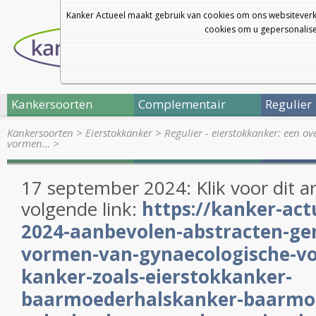
Kanker Actueel maakt gebruik van cookies om ons websiteverk
cookies om u gepersonalisee
Kankersoorten
Complementair
Regulier
Kankersoorten
>
Eierstokkanker
>
Regulier - eierstokkanker: een o
vormen…
>
17 september 2024: Klik voor dit ar
volgende link:
https://kanker-act
2024-aanbevolen-abstracten-ger
vormen-van-gynaecologische-v
kanker-zoals-eierstokkanker-
baarmoederhalskanker-baarmo