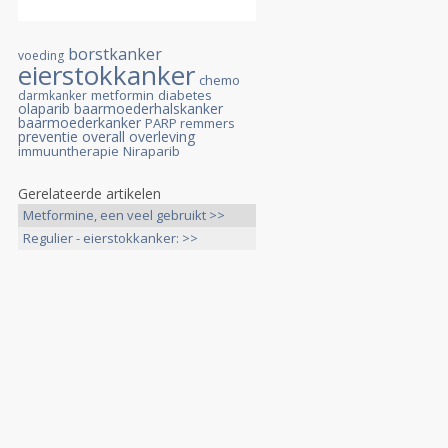
borstkanker
voeding
eierstokkanker
chemo
metformin
diabetes
darmkanker
olaparib
baarmoederhalskanker
baarmoederkanker
PARP remmers
preventie
overall overleving
immuuntherapie
Niraparib
Gerelateerde artikelen
Metformine, een veel gebruikt >>
Regulier - eierstokkanker: >>