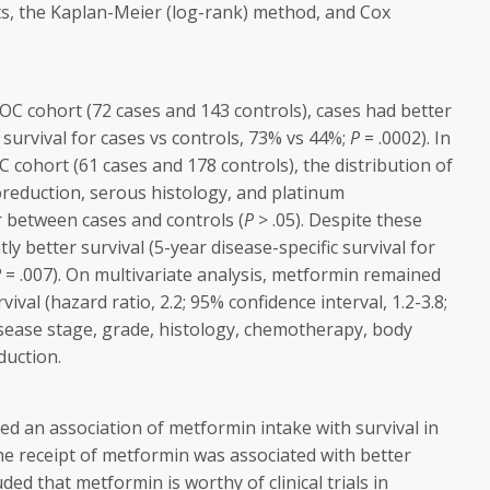
s, the Kaplan-Meier (log-rank) method, and Cox
 OC cohort (72 cases and 143 controls), cases had better
c survival for cases vs controls, 73% vs 44%;
P
= .0002). In
OC cohort (61 cases and 178 controls), the distribution of
oreduction, serous histology, and platinum
 between cases and controls (
P
> .05). Despite these
ntly better survival (5-year disease-specific survival for
P
= .007). On multivariate analysis, metformin remained
ival (hazard ratio, 2.2; 95% confidence interval, 1.2-3.8;
disease stage, grade, histology, chemotherapy, body
duction.
ted an association of metformin intake with survival in
he receipt of metformin was associated with better
ded that metformin is worthy of clinical trials in