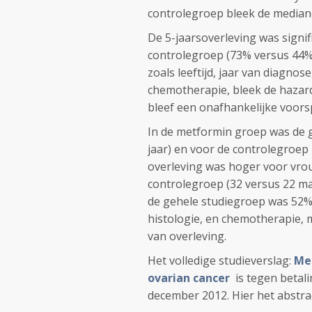
controlegroep bleek de mediane
De 5-jaarsoverleving was signi
controlegroep (73% versus 44%;
zoals leeftijd, jaar van diagnos
chemotherapie, bleek de hazard 
bleef een onafhankelijke voorsp
In de metformin groep was de g
jaar) en voor de controlegroep 4
overleving was hoger voor vro
controlegroep (32 versus 22 maa
de gehele studiegroep was 52%. 
histologie, en chemotherapie, 
van overleving.
Het volledige studieverslag:
Met
ovarian cancer
is tegen betali
december 2012. Hier het abstrac