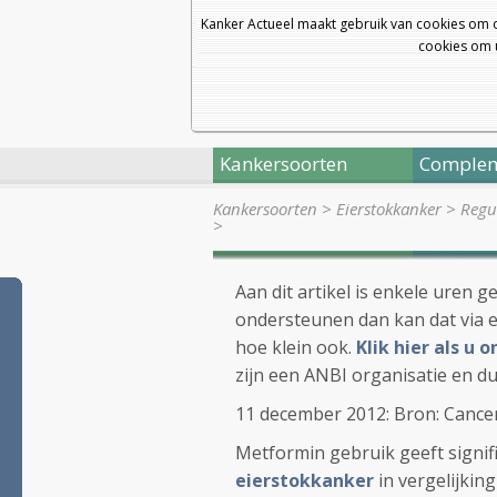
Kanker Actueel maakt gebruik van cookies om 
cookies om u
Kankersoorten
Complem
Kankersoorten
>
Eierstokkanker
>
Regul
>
Aan dit artikel is enkele uren g
ondersteunen dan kan dat via e
hoe klein ook.
Klik hier als u
zijn een ANBI organisatie en du
11 december 2012: Bron: Cance
Metformin gebruik geeft signific
eierstokkanker
in vergelijkin