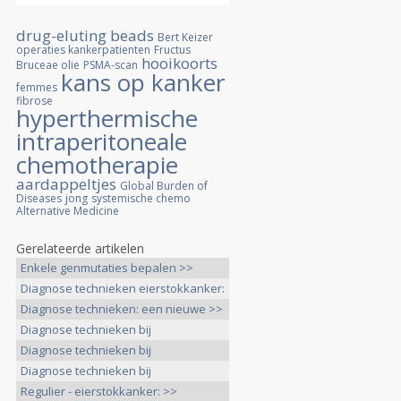
drug-eluting beads
Bert Keizer
operaties kankerpatienten
Fructus
hooikoorts
Bruceae olie
PSMA-scan
kans op kanker
femmes
fibrose
hyperthermische
intraperitoneale
chemotherapie
aardappeltjes
Global Burden of
Diseases
jong
systemische chemo
Alternative Medicine
Gerelateerde artikelen
Enkele genmutaties bepalen >>
Diagnose technieken eierstokkanker:
>>
Diagnose technieken: een nieuwe >>
Diagnose technieken bij
eierstokkanker: >>
Diagnose technieken bij
eierstokkanker: >>
Diagnose technieken bij
eierstokkanker: >>
Regulier - eierstokkanker: >>