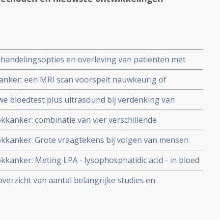
handelingsopties en overleving van patienten met
t uit genome studie bij duizenden patienten
anker: een MRI scan voorspelt nauwkeurig of
dig of invasief of kwaadaardig zijn en of het wel
e bloedtest plus ultrasound bij verdenking van
aar en kan veel vrouwen eerder genezende behandeling
kkanker: combinatie van vier verschillende
010
n, prolactin, osteopontin, en insulin-like groei factor-II
okkanker: Grote vraagtekens bij volgen van mensen
agnostisch beeld van eierstokkanker stadium I en II
co op eierstokkanker via gangbare methoden als
kkanker: Meting LPA - lysophosphatidic acid - in bloed
an, aldus 6 jarige Nederlandse studie.
tellen van beginnende oppervlakkige eierstokkanker
overzicht van aantal belangrijke studies en
5 meting.
re oncologie