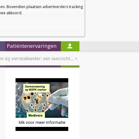
a
a
Startpagina
Nieuwsbrief
a
en. Bovendien plaatsen adverteerders tracking
rmee akkoord.
Alleen in de titels zoeken
Patiëntenervaringen
n bij eierstokkanker: een overzicht…
>