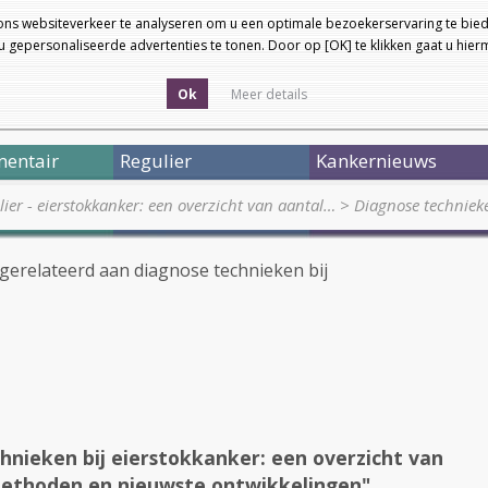
ons websiteverkeer te analyseren om u een optimale bezoekerservaring te bied
 gepersonaliseerde advertenties te tonen. Door op [OK] te klikken gaat u hie
Ok
Meer details
entair
Regulier
Kankernieuws
ier - eierstokkanker: een overzicht van aantal…
>
Diagnose technieke
 gerelateerd aan diagnose technieken bij
hnieken bij eierstokkanker: een overzicht van
methoden en nieuwste ontwikkelingen"