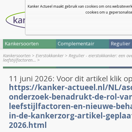
Kanker Actueel maakt gebruik van cookies om ons websiteverk
cookies om u gepersonalisee
Kankersoorten
Complementair
Regulier
Kankersoorten
>
Eierstokkanker
>
Regulier - eierstokkanker: een o
leefstijlfactoren…
>
11 juni 2026: Voor dit artikel klik o
https://kanker-actueel.nl/NL/a
onderzoek-benadrukt-de-rol-va
leefstijlfactoren-en-nieuwe-beh
in-de-kankerzorg-artikel-geplaat
2026.html