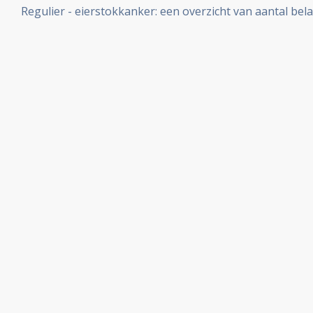
Regulier - eierstokkanker: een overzicht van aantal bela
vooraanstaande medisch specialisten copy 1
ontwikkelingen binnen reguliere oncologie