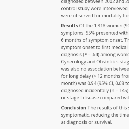
diagnosed between 2002 and 20
control study were interviewed 
were observed for mortality for
Results
Of the 1,318 women (90
symptoms, 55% presented withi
6 months of symptom onset. The
symptom onset to first medical 
diagnosis (
P
= .64) among women 
Gynecology and Obstetrics stages
was also no association between
for long delay (> 12 months fr
month) was 0.94 (95% CI, 0.68 
diagnosed incidentally (n = 145
or stage I disease compared w
Conclusion
The results of this 
symptomatic, reducing the time 
at diagnosis or survival.