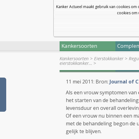
Kanker Actueel maakt gebruik van cookies om 
cookies om u
Kankersoorten
Complem
Kankersoorten
>
Eierstokkanker
>
Regul
eierstokkanker…
>
11 mei 2011: Bron:
Journal of 
Als een vrouw symptomen van eie
het starten van de behandeling
levensduur en overall overlevin
Of een vrouw nu binnen een maa
met de behandeling begon de ui
gelijk te blijven.