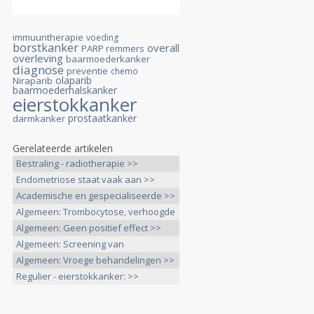
immuuntherapie
voeding
borstkanker
overall
PARP remmers
overleving
baarmoederkanker
diagnose
preventie
chemo
olaparib
Niraparib
baarmoederhalskanker
eierstokkanker
prostaatkanker
darmkanker
Gerelateerde artikelen
Bestraling - radiotherapie >>
Endometriose staat vaak aan >>
Academische en gespecialiseerde >>
Algemeen: Trombocytose, verhoogde
>>
Algemeen: Geen positief effect >>
Algemeen: Screening van
eierstokkanker >>
Algemeen: Vroege behandelingen >>
Regulier - eierstokkanker: >>