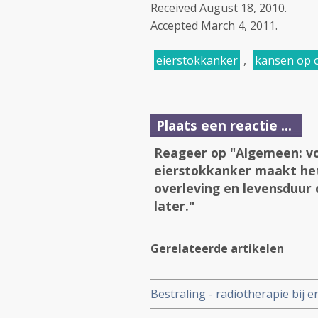
Received
August 18, 2010.
Accepted
March 4, 2011.
eierstokkanker
,
kansen op 
Plaats een reactie ...
Reageer op "Algemeen: 
eierstokkanker maakt het 
overleving en levensduur 
later."
Gerelateerde artikelen
Bestraling - radiotherapie bij
langere termijn grotere kans 