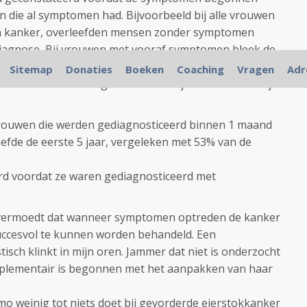
 die al symptomen had. Bijvoorbeeld bij alle vrouwen
n kanker, overleefden mensen zonder symptomen
diagnose, Bij vrouwen met vooraf symptomen bleek de
p 3 jaar. Maar onder de vrouwen die wel invasieve
Sitemap
Donaties
Boeken
Coaching
Vragen
Adr
 mediane overleving niet afhankelijk van hoe snel zij
vrouwen die werden gediagnosticeerd binnen 1 maand
fde de eerste 5 jaar, vergeleken met 53% van de
urd voordat ze waren gediagnosticeerd met
, vermoedt dat wanneer symptomen optreden de kanker
succesvol te kunnen worden behandeld. Een
stisch klinkt in mijn oren. Jammer dat niet is onderzocht
plementair is begonnen met het aanpakken van haar
mo weinig tot niets doet bij gevorderde eierstokkanker