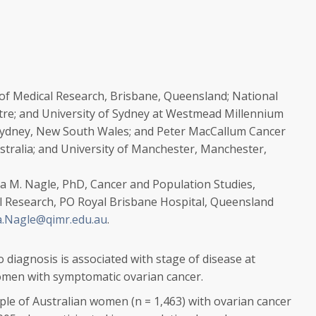
of Medical Research, Brisbane, Queensland; National
tre; and University of Sydney at Westmead Millennium
 Sydney, New South Wales; and Peter MacCallum Cancer
stralia; and University of Manchester, Manchester,
a M. Nagle, PhD, Cancer and Population Studies,
l Research, PO Royal Brisbane Hospital, Queensland
a.Nagle@qimr.edu.au
.
 diagnosis is associated with stage of disease at
omen with symptomatic ovarian cancer.
le of Australian women (n = 1,463) with ovarian cancer