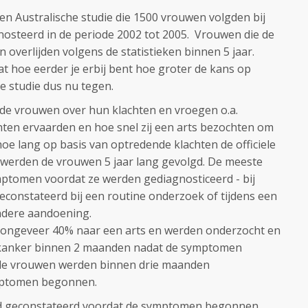
 een Australische studie die 1500 vrouwen volgden bij
osteerd in de periode 2002 tot 2005. Vrouwen die de
 overlijden volgens de statistieken binnen 5 jaar.
hoe eerder je erbij bent hoe groter de kans op
ze studie dus nu tegen.
de vrouwen over hun klachten en vroegen o.a.
chten ervaarden en hoe snel zij een arts bezochten om
hoe lang op basis van optredende klachten de officiele
 werden de vrouwen 5 jaar lang gevolgd. De meeste
ptomen voordat ze werden gediagnosticeerd - bij
constateerd bij een routine onderzoek of tijdens een
ndere aandoening.
g ongeveer 40% naar een arts en werden onderzocht en
kkanker binnen 2 maanden nadat de symptomen
de vrouwen werden binnen drie maanden
mptomen begonnen.
rd geconstateerd voordat de symptomen begonnen