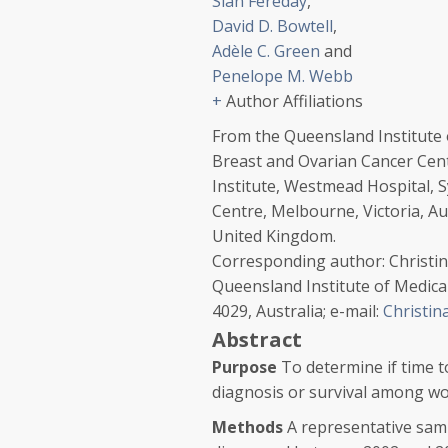
Sian Fereday
,
David D. Bowtell
,
Adèle C. Green
and
Penelope M. Webb
+
Author Affiliations
From the Queensland Institute 
Breast and Ovarian Cancer Cen
Institute, Westmead Hospital,
Centre, Melbourne, Victoria, Au
United Kingdom.
Corresponding author: Christin
Queensland Institute of Medica
4029, Australia; e-mail:
Christin
Abstract
Purpose
To determine if time to
diagnosis or survival among w
Methods
A representative samp