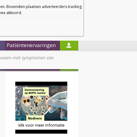
a
a
Startpagina
Nieuwsbrief
a
en. Bovendien plaatsen adverteerders tracking
rmee akkoord.
Alleen in de titels zoeken
Patiëntenervaringen
rouwen met symptomen van