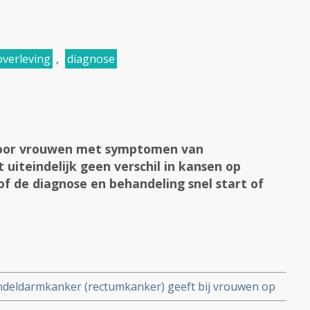
overleving
,
diagnose
voor vrouwen met symptomen van
uiteindelijk geen verschil in kansen op
of de diagnose en behandeling snel start of
 endeldarmkanker (rectumkanker) geeft bij vrouwen op
op vormen van gynaecologische kanker. copy 1