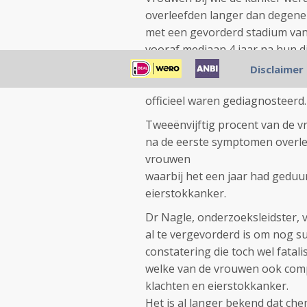
overleefden langer dan degenen
met een gevorderd stadium va
vooraf mediaan 4 jaar na hun 
mediane overleving te liggen o
Disclaimer
eierstokkanker hadden bleek de
officieel waren gediagnosteerd.
Tweeënvijftig procent van de 
na de eerste symptomen overlee
vrouwen
waarbij het een jaar had gedu
eierstokkanker.
Dr Nagle, onderzoeksleidster
al te vergevorderd is om nog 
constatering die toch wel fatali
welke van de vrouwen ook com
klachten en eierstokkanker.
Het is al langer bekend dat che