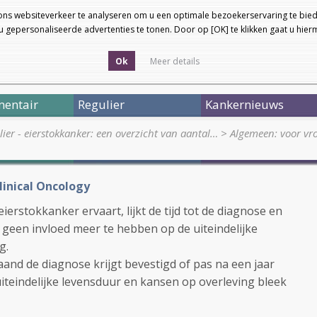
ons websiteverkeer te analyseren om u een optimale bezoekerservaring te bied
 gepersonaliseerde advertenties te tonen. Door op [OK] te klikken gaat u hie
Ok
Meer details
entair
Regulier
Kankernieuws
ier - eierstokkanker: een overzicht van aantal…
>
Algemeen: voor v
Clinical Oncology
rstokkanker ervaart, lijkt de tijd tot de diagnose en
 geen invloed meer te hebben op de uiteindelijke
g.
nd de diagnose krijgt bevestigd of pas na een jaar
teindelijke levensduur en kansen op overleving bleek