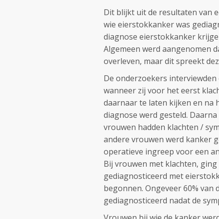
Dit blijkt uit de resultaten van
wie eierstokkanker was gediagn
diagnose eierstokkanker krijgen
Algemeen werd aangenomen dat 
overleven, maar dit spreekt de
De onderzoekers interviewden 
wanneer zij voor het eerst kla
daarnaar te laten kijken en na 
diagnose werd gesteld. Daarna
vrouwen hadden klachten / sym
andere vrouwen werd kanker ge
operatieve ingreep voor een a
Bij vrouwen met klachten, gin
gediagnosticeerd met eiersto
begonnen. Ongeveer 60% van 
gediagnosticeerd nadat de sy
Vrouwen bij wie de kanker we