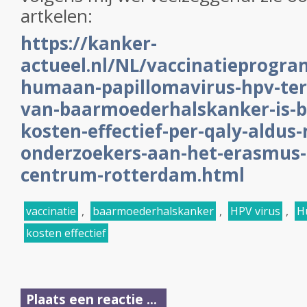
artkelen:
https://kanker-
actueel.nl/NL/vaccinatieprogr
humaan-papillomavirus-hpv-te
van-baarmoederhalskanker-is-bi
kosten-effectief-per-qaly-aldus
onderzoekers-aan-het-erasmus
centrum-rotterdam.html
vaccinatie
,
baarmoederhalskanker
,
HPV virus
,
H
kosten effectief
Plaats een reactie ...