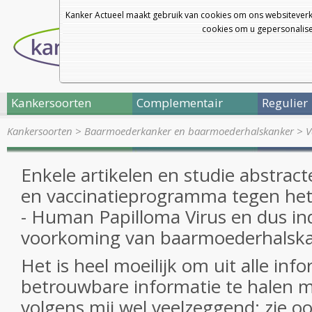
Kanker Actueel maakt gebruik van cookies om ons websiteverk
cookies om u gepersonalisee
Kankersoorten
Complementair
Regulier
Kankersoorten
>
Baarmoederkanker en baarmoederhalskanker
>
V
Enkele artikelen en studie abstract
en vaccinatieprogramma tegen het
- Human Papilloma Virus en dus ind
voorkoming van baarmoederhalsk
Het is heel moeilijk om uit alle inf
betrouwbare informatie te halen maa
volgens mij wel veelzeggend: zie oo