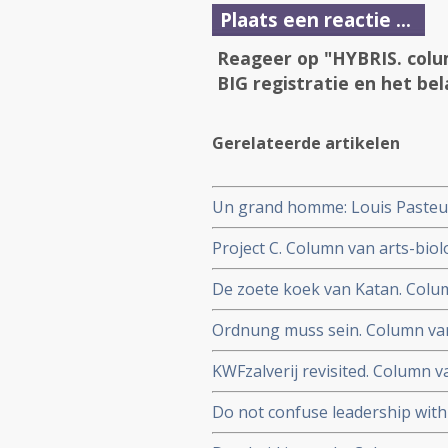
Plaats een reactie ...
Reageer op "HYBRIS. colum
BIG registratie en het bel
Gerelateerde artikelen
Un grand homme: Louis Pasteur.
nut van vaccinatie en meer.
Project C. Column van arts-biol
en de fouten die de overheid in
De zoete koek van Katan. Colum
Zilverkaars (Cimicifuga racemo
Ordnung muss sein. Column van 
onwetenschappelijke/extreem-r
KWFzalverij revisited. Column v
Kwakzalverij
Moermanrapport en de waarde v
Do not confuse leadership with
over onderzoek naar curcumine