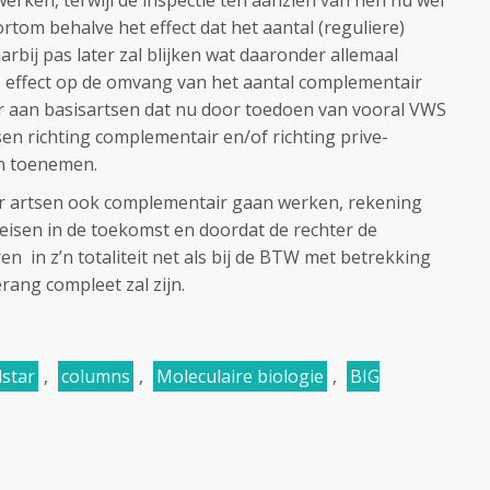
rken, terwijl de inspectie ten aanzien van hen nu wel
tom behalve het effect dat het aantal (reguliere)
arbij pas later zal blijken wat daaronder allemaal
ks effect op de omvang van het aantal complementair
 aan basisartsen dat nu door toedoen van vooral VWS
sen richting complementair en/of richting prive-
n toenemen.
er artsen ook complementair gaan werken, rekening
eisen in de toekomst en doordat de rechter de
 in z’n totaliteit net als bij de BTW met betrekking
rang compleet zal zijn.
lstar
,
columns
,
Moleculaire biologie
,
BIG