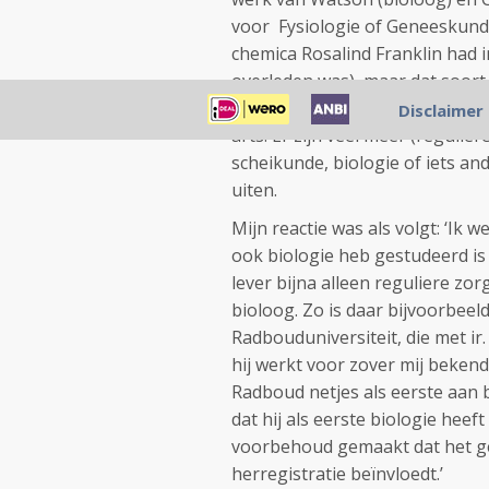
voor Fysiologie of Geneeskunde
chemica Rosalind Franklin had in
overleden was), maar dat soort
ik al lang geleden vrijwel gehee
Disclaimer
arts. Er zijn veel meer (regulie
scheikunde, biologie of iets an
uiten.
Mijn reactie was als volgt: ‘Ik we
ook biologie heb gestudeerd is
lever bijna alleen reguliere zor
bioloog. Zo is daar bijvoorbeeld
Radbouduniversiteit, die met ir
hij werkt voor zover mij bekend,
Radboud netjes als eerste aan 
dat hij als eerste biologie heef
voorbehoud gemaakt dat het g
herregistratie beïnvloedt.’