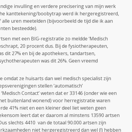
ige invulling en verdere precisering van mijn werk
che kanttekening/boobytrap werd ik hergeregistreerd,
lle uren meetelden (bijvoorbeeld de tijd die ik aan
ënten besteedde).
 artsen met een BIG-registratie zo meldde ‘Medisch
eschrapt, 20 procent dus. Bij de fysiotherapeuten,
s dit 27% en bij de apothekers, tandartsen,
ychotherapeuten was dit 26%. Geen vreemd
 omdat ze huisarts dan wel medisch specialist zijn
psverenigingen stellen ‘automatisch’
t ‘Medisch Contact’ weten dat er 33146 (onder wie een
het buitenland wonend) voor herregistratie waren
de 41% niet en een kleiner deel liet weten geen
rekensom leert dat er daarom al minstens 13590 artsen
us slechts 4410 van de totaal 90.000 artsen zijn
erkzaamheden niet hergeregistreerd dan wel (!) hebben