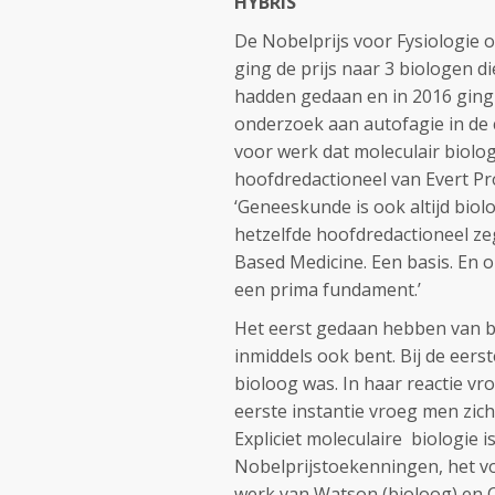
HYBRIS
De Nobelprijs voor Fysiologie 
ging de prijs naar 3 biologen d
hadden gedaan en in 2016 ging 
onderzoek aan autofagie in de c
voor werk dat moleculair biologi
hoofdredactioneel van Evert Pr
‘Geneeskunde is ook altijd biol
hetzelfde hoofdredactioneel zegt
Based Medicine. Een basis. En 
een prima fundament.’
Het eerst gedaan hebben van bio
inmiddels ook bent. Bij de eerst
bioloog was. In haar reactie vr
eerste instantie vroeg men zic
Expliciet moleculaire biologie 
Nobelprijstoekenningen, het v
werk van Watson (bioloog) en Cr