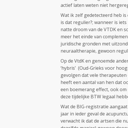
actief laten weten niet hergere
Wat ik zelf gedetecteerd heb is 
is dat regulier?; wanneer is ie
natte droom van de VTDK en so
meer het einde van complement
juridische gronden met uitzond
neuraaltherapie, gewoon reguli
Op de VtdK en genoemde andere
‘hybris’ (Oud-Grieks voor hoo
gevolgen dat vele therapeuten 
heeft een aantal van hen dat o
een boemerang effect, ook om d
deze tijdelijke BTW legaal hebb
Wat de BIG-registratie aangaat 
jaar in ieder geval de acupunct
verwacht ik dat de artsen die nu