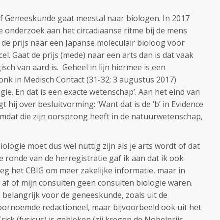
of Geneeskunde gaat meestal naar biologen. In 2017
ie onderzoek aan het circadiaanse ritme bij de mens
de prijs naar een Japanse moleculair bioloog voor
el. Gaat de prijs (mede) naar een arts dan is dat vaak
sch van aard is. Geheel in lijn hiermee is een
onk in Medisch Contact (31-32; 3 augustus 2017)
ogie. En dat is een exacte wetenschap’. Aan het eind van
 hij over besluitvorming: ‘Want dat is de ‘b’ in Evidence
omdat die zijn oorsprong heeft in de natuurwetenschap,
logie moet dus wel nuttig zijn als je arts wordt of dat
e ronde van de herregistratie gaf ik aan dat ik ook
oeg het CBIG om meer zakelijke informatie, maar in
h af of mijn consulten geen consulten biologie waren.
is belangrijk voor de geneeskunde, zoals uit de
oornoemde redactioneel, maar bijvoorbeeld ook uit het
ick (fysicus) is gebleken (zij kregen de Nobelprijs