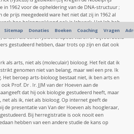
 in 1962 voor de opheldering van de DNA-structuur ;
 de prijs meegedeeld ware het niet dat zij in 1962 al
 werk hoe belangwekkend ook is labwerk. Het lab heb
l achter me gelaten ; ik werk al meer dan 30 jaar als
Sitemap
Donaties
Boeken
Coaching
Vragen
Adr
re) artsen die eerst fysiotherapeut waren of bijvoorbeeld
ders gestudeerd hebben, daar trots op zijn en dat ook
rk als arts, niet als (moleculair) bioloog. Het feit dat ik
 strikt genomen niet van belang, maar wel een pre. Ik
g. Het beroep arts-bioloog bestaat niet, ik ben arts en
 ook Prof. Dr . Ir. JJM van der Hoeven aan de
. aangeeft dat hij ook biologie gestudeerd heeft, maar
 net als ik, niet als bioloog. Op internet geeft de
bij de presentatie van Van der Hoeven als hoogleraar,
t gestudeerd. Bij herregistratie is ook nooit een
edaan hebben van een andere studie de kans op