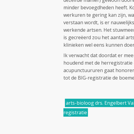
dezelfde manier) gewoon doorwe
minder bevoegdheden heeft. Kor
werkuren te gering kan zijn, wa
verstaan wordt, is er nauwelij
werkende artsen. Het stuwmeer
is gecreëerd zou het aantal art
klinieken wel eens kunnen doe
Ik verwacht dat doordat er me
houdend met de herregistratie 
acupunctuururen gaat honoreren
tot de BIG-registratie de boeme
arts-bioloog drs. Engelbert Va
registratie