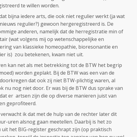
gistreerd te willen worden.
dat bijna iedere arts, die ook niet regulier werkt (ja wat
ts nieuws regulier?) gewoon hergeregistreerd is. De
mmige anderen, namelijk dat de herregistratie min of
air (wat volgens mij op wetenschappelijke en
ering van klassieke homeopathie, bioresonantie en
er is) zou betekenen, kwam niet uit.
n kan net als met betrekking tot de BTW het begrip
gmoed) worden geplakt. Bij de BTW was een van de
doorkregen dat ook zij niet BTW-plichtig waren, al
ok nu nog niet door. Er was bij de BTW dus sprake van
at er artsen zijn die op diverse manieren juist van
en geprofiteerd.
verwacht ik dat met de hulp van de rechter later dit
uur-uren alsnog gaan meetellen. Daarbij is het zo
 uit het BIG-register geschrapt zijn (op praktisch