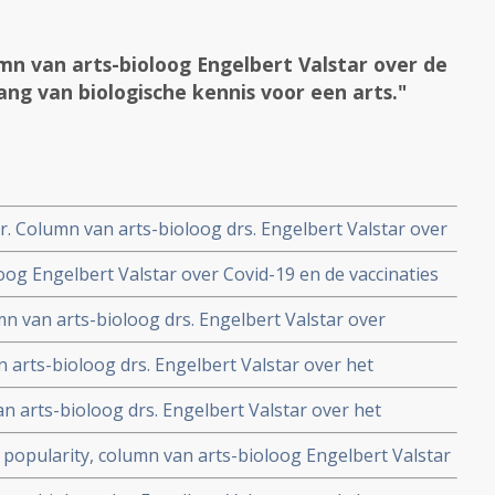
n van arts-bioloog Engelbert Valstar over de
ang van biologische kennis voor een arts."
 Column van arts-bioloog drs. Engelbert Valstar over
oog Engelbert Valstar over Covid-19 en de vaccinaties
 zijn ogen heeft gemaakt.
n van arts-bioloog drs. Engelbert Valstar over
sa)
arts-bioloog drs. Engelbert Valstar over het
echtse karakter van de VtdK - vereniging tegen de
an arts-bioloog drs. Engelbert Valstar over het
an een dieet en bepaalde voedingsstoffen bij kanker.
 popularity, column van arts-bioloog Engelbert Valstar
 bij tamoxifen van Erasmus MC