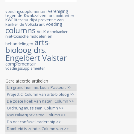
Vereniging
voedingsupplementen
tegen de Kwakzalverij
antioxidanten
KWF
literatuurlijst
preventie van
voeding
kanker
de Volkskrant
columns
VdtK
darmkanker
niet-toxische middelen en
arts-
behandelingen
bioloog drs.
Engelbert Valstar
complementair
voedingssupplementen
Gerelateerde artikelen
Un grand homme: Louis Pasteur. >>
Project C. Column van arts-bioloog >>
De zoete koek van Katan. Column >>
Ordnung muss sein. Column >>
KWFzalverij revisited. Column >>
Do not confuse leadership >>
Domheid is zonde. Column van >>