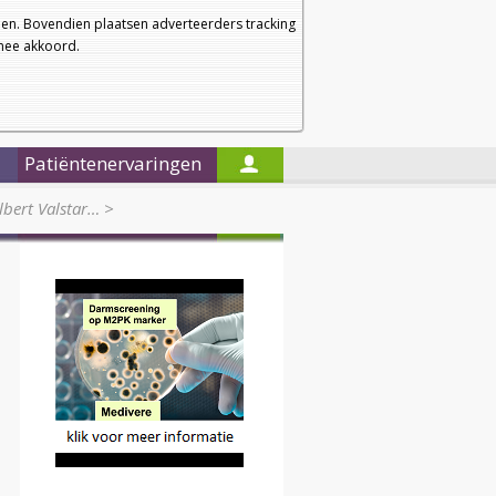
a
a
Startpagina
Nieuwsbrief
a
en. Bovendien plaatsen adverteerders tracking
rmee akkoord.
Alleen in de titels zoeken
Patiëntenervaringen
lbert Valstar…
>