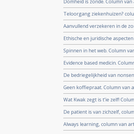
Domheid is zonde. Column van a
effectiviteit van curcumine - k
Teloorgang ziekenhuizen? colum
problemen bij ziekenhuizen
Aanvullend verzekeren in de zo
drs. Engelbert Valstar
Ethische en juridische aspecten
Engelbert Valstar
Spinnen in het web. Column van
functioneren van de EFSA (Eur
Evidence based medicin. Column
betekenis en waarde van evide
De bedriegelijkheid van nonsen
over de waarde van bloeddruk
Geen koffiepraat. Column van ar
voedingssupplementen
koffie - caffeine.
Wat Kwak zegt is t’ie zelf! Colu
prostasol bij prostaatkanker
De patient is van zichzelf, col
van kankerpatienten voor CAM 
Always learning, column van art
biologie en micro-organismen in