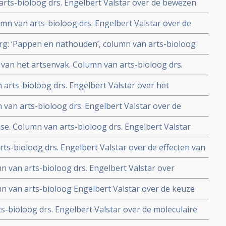
rts-bioloog drs. Engelbert Valstar over de bewezen
urkuma
n van arts-bioloog drs. Engelbert Valstar over de
rg: ‘Pappen en nathouden’, column van arts-bioloog
 van het artsenvak. Column van arts-bioloog drs.
 arts-bioloog drs. Engelbert Valstar over het
opean Food Safety Agency)
 van arts-bioloog drs. Engelbert Valstar over de
nce based medicin
se. Column van arts-bioloog drs. Engelbert Valstar
 meten en de bewezen waarde van bepaalde
ts-bioloog drs. Engelbert Valstar over de effecten van
mn van arts-bioloog drs. Engelbert Valstar over
umn van arts-bioloog Engelbert Valstar over de keuze
- aanvullende niet-toxische ondersteuning
s-bioloog drs. Engelbert Valstar over de moleculaire
 relatie tot kanker