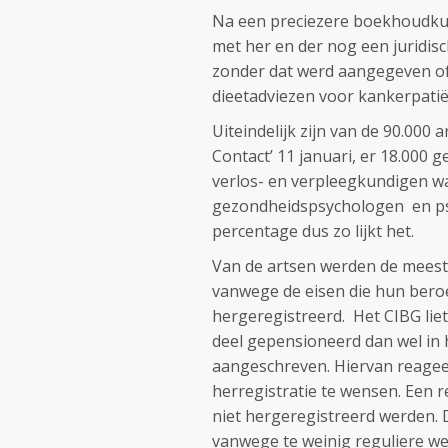
Na een preciezere boekhoudkund
met her en der nog een juridis
zonder dat werd aangegeven of a
dieetadviezen voor kankerpati
Uiteindelijk zijn van de 90.000
Contact’ 11 januari, er 18.000 g
verlos- en verpleegkundigen wa
gezondheidspsychologen en ps
percentage dus zo lijkt het.
Van de artsen werden de meeste
vanwege de eisen die hun beroe
hergeregistreerd. Het CIBG lie
deel gepensioneerd dan wel in 
aangeschreven. Hiervan reageer
herregistratie te wensen. Een 
niet hergeregistreerd werden. D
vanwege te weinig reguliere w