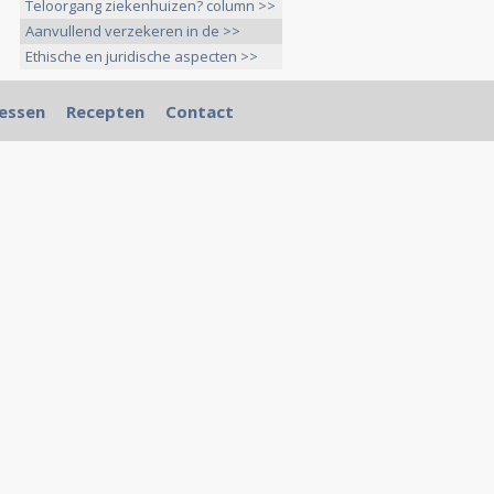
Teloorgang ziekenhuizen? column >>
Aanvullend verzekeren in de >>
Ethische en juridische aspecten >>
essen
Recepten
Contact