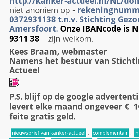
h
ttp://kanker-actueel.nl/NL/do
niet anoniem op
-
rekeningnumm
0372931138 t.n.v. Stichting Gezo
Amersfoort.
Onze IBANcode is 
9311 38
zijn welkom.
Kees Braam, webmaster
Namens het bestuur van Sticht
Actueel
P.S. blijf op de google advertent
levert elke maand ongeveer € 100
feite gratis geld.
nieuwsbrief van kanker-actueel
,
complementair
,
n