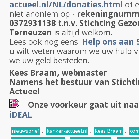
actueel.nl/NL/donaties.html
of 
niet anoniem op -
rekeningnumm
0372931138 t.n.v. Stichting Gezo
Terneuzen
is altijd welkom.
Lees ook nog eens
Help ons aan
u wilt weten waarom we uw hulp 
we uw geld besteden.
Kees Braam, webmaster
Namens het bestuur van Sticht
Actueel
Onze voorkeur gaat uit naa
iDEAL
nieuwsbrief
,
kanker-actueel.nl
,
Kees Braam
,
com