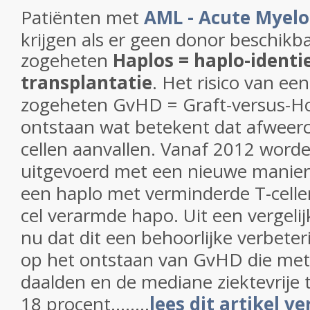
Patiënten met
AML - Acute Myel
krijgen als er geen donor beschikba
zogeheten
Haplos =
haplo-identi
transplantatie
. Het risico van ee
zogeheten GvHD = Graft-versus-Ho
ontstaan wat betekent dat afweer
cellen aanvallen. Vanaf 2012 word
uitgevoerd met een nieuwe manier
een haplo met verminderde T-celle
cel verarmde hapo. Uit een vergelij
nu dat dit een behoorlijke verbete
op het ontstaan van GvHD die met
daalden en de mediane ziektevrije 
18 procent........
lees dit artikel ve