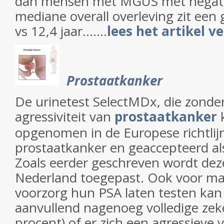
dan mensen met MGUS met negati
mediane overall overleving zit een g
vs 12,4 jaar.......
lees het artikel v
Prostaatkanker
De urinetest SelectMDx, die zonder
agressiviteit van
prostaatkanker
k
opgenomen in de Europese richtlij
prostaatkanker en geaccepteerd al
Zoals eerder geschreven wordt deze
Nederland toegepast. Ook voor ma
voorzorg hun PSA laten testen kan
aanvullend nagenoeg volledige zek
procent) of er zich een agressieve