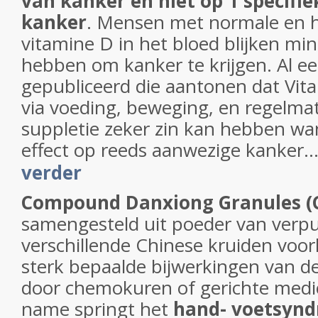
van kanker en niet op 1 specifi
kanker
. Mensen met normale en 
vitamine D in het bloed blijken mind
hebben om kanker te krijgen. Al eer
gepubliceerd die aantonen dat Vit
via voeding, beweging, en regelmati
suppletie zeker zin kan hebben w
effect op reeds aanwezige kanker....
verder
Compound Danxiong Granules (
samengesteld uit poeder van verpu
verschillende Chinese kruiden voo
sterk bepaalde bijwerkingen van d
door chemokuren of gerichte medi
name springt het
hand- voetsyn