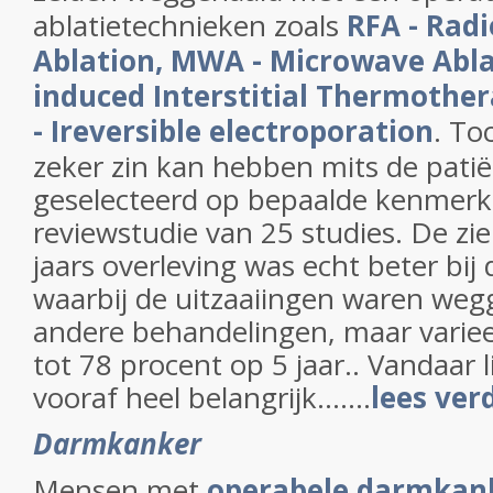
ablatietechnieken zoals
RFA - Rad
Ablation, MWA - Microwave Abla
induced Interstitial Thermothe
- Ireversible electroporation
.
Toc
zeker zin kan hebben mits de pati
geselecteerd op bepaalde kenmerken
reviewstudie van 25 studies. De ziek
jaars overleving was echt beter bij 
waarbij de uitzaaiingen waren weg
andere behandelingen, maar variee
tot 78 procent op 5 jaar.. Vandaar li
vooraf heel belangrijk.......
lees ver
Darmkanker
Mensen met
operabele darmkank