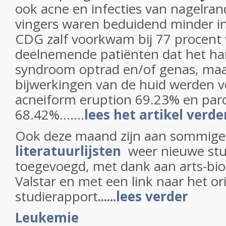
ook acne en infecties van nagelra
vingers waren beduidend minder i
CDG zalf voorkwam bij 77 procent
deelnemende patiënten dat het ha
syndroom opt
rad en/of genas, ma
bijwerkingen van de huid werden 
acneiform eruption 69.23% en par
68.42%.......
lees het artikel verde
Ook deze maand zijn aan sommig
literatuurlijsten
weer nieuwe stu
toegevoegd, met dank aan arts-bio
Valstar en met een link naar het or
studierapport
......lees verder
Leukemie