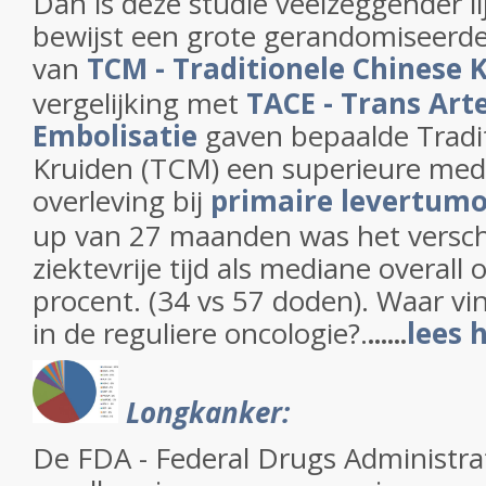
Dan is deze studie veelzeggender l
bewijst een grote gerandomiseerde
van
TCM - Traditionele Chinese 
vergelijking met
TACE - Trans Art
Embolisatie
gaven bepaalde Tradi
Kruiden (TCM) een superieure medi
overleving bij
primaire levertum
up van 27 maanden was het verschi
ziektevrije tijd als mediane overall 
procent. (34 vs 57 doden). Waar vind
in de reguliere oncologie?.
......
lees 
Longkanker:
De FDA - Federal Drugs Administra