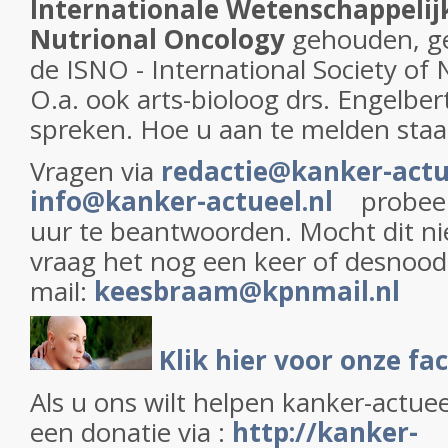
Internationale Wetenschappelij
Nutrional Oncology
gehouden, ge
de ISNO - International Society of
O.a. ook arts-bioloog drs. Engelbert
spreken. Hoe u aan te melden staa
Vragen via
redactie@kanker-actu
info@kanker-actueel.nl
probeer
uur te beantwoorden. Mocht dit n
vraag het nog een keer of desnoods
mail:
keesbraam@kpnmail.nl
Klik hier voor onze f
Als u ons wilt helpen kanker-actue
een donatie via :
h
ttp://kanker-