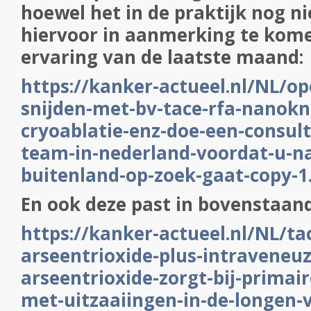
hoewel het in de praktijk nog n
hiervoor in aanmerking te kome
ervaring van de laatste maand:
https://kanker-actueel.nl/NL/o
snijden-met-bv-tace-rfa-nanokn
cryoablatie-enz-doe-een-consult-
team-in-nederland-voordat-u-na
buitenland-op-zoek-gaat-copy-
En ook deze past in bovenstaand 
https://kanker-actueel.nl/NL/ta
arseentrioxide-plus-intraveneuz
arseentrioxide-zorgt-bij-primai
met-uitzaaiingen-in-de-longen-