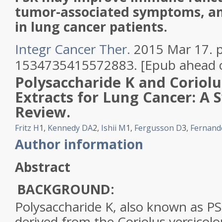
tumor-associated symptoms, an
in lung cancer patients.
Integr Cancer Ther.
2015 Mar 17. pi
1534735415572883. [Epub ahead o
Polysaccharide K and Coriolu
Extracts for Lung Cancer: A 
Review.
Fritz H
1
,
Kennedy DA
2
,
Ishii M
1
,
Fergusson D
3
,
Fernand
Author information
Abstract
BACKGROUND:
Polysaccharide K, also known as PSK
derived from the Coriolus versico