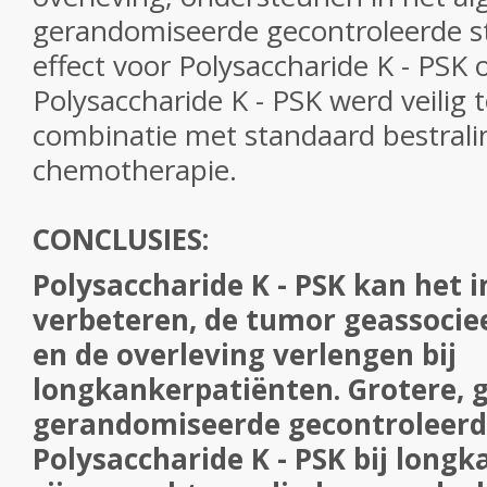
gerandomiseerde gecontroleerde st
effect voor
Polysaccharide
K
- PSK
o
Polysaccharide
K
- PSK
werd veilig 
combinatie met standaard bestrali
chemotherapie.
CONCLUSIES:
Polysaccharide
K
- PSK
kan het
verbeteren, de tumor geassoci
en de overleving verlengen bij
longkankerpatiënten.
Grotere, 
gerandomiseerde gecontroleerd
Polysaccharide
K
- PSK
bij long