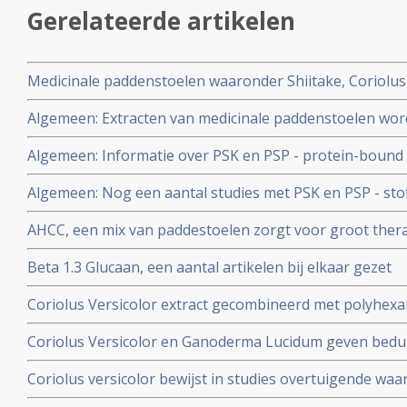
Gerelateerde artikelen
Medicinale paddenstoelen waaronder Shiitake, Coriolus 
Sylvaticus geven minder bijwerkingen, minder kans op u
Algemeen: Extracten van medicinale paddenstoelen word
overleving bij kankerpatienten
meer en meer gezien als een natuurlijke behandeling v
Algemeen: Informatie over PSK en PSP - protein-bound
kanker. Blijkt uit recente reviewstudie
stofjes uit paddestoelen - die een grote antioxidante
Algemeen: Nog een aantal studies met PSK en PSP - stof
hebben.
bij elkaar gezet.
AHCC, een mix van paddestoelen zorgt voor groot therap
levertumoren blijkt uit fase III studie
Beta 1.3 Glucaan, een aantal artikelen bij elkaar gezet
Coriolus Versicolor extract gecombineerd met polyhex
oplossing (PHMB) veroorzaakt snellere verdwijning va
Coriolus Versicolor en Ganoderma Lucidum geven bedui
dan alleen Coriolus Versicolor.
overleving en betere kwaliteit van leven als aanvullen
Coriolus versicolor bewijst in studies overtuigende waa
verschillende vormen van kanker
kankerpatiënten stadium III en IV, als wel bij borstka