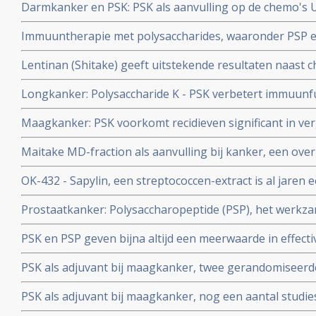
Darmkanker en PSK: PSK als aanvulling op de chemo's U
ondergingen
bij darmkanker stadium II en III significant betere resul
Immuuntherapie met polysaccharides, waaronder PSP e
definitieve overleving en vermindert hoog significant lo
aan dat polysaccharides veilig zijn en een therapeutisc
Lentinan (Shitake) geeft uitstekende resultaten naast 
maagkanker en andere vormen van spijsverteringskan
Longkanker: Polysaccharide K - PSK verbetert immuunfu
bijwerkingen van chemo en verlengt levensduur van lon
Maagkanker: PSK voorkomt recidieven significant in ve
grote overzichtstudie
operatie van maagkanker blijkt uit grote meta analyse
Maitake MD-fraction als aanvulling bij kanker, een over
gerandomiseerde studies.
studies en artikelen
OK-432 - Sapylin, een streptococcen-extract is al jaren 
aanvullend middel bij verschillende vormen van kanker
Prostaatkanker: Polysaccharopeptide (PSP), het werkza
overzicht
paddestoelen voorkomt 100% dat muizen prostaatkanker 
PSK en PSP geven bijna altijd een meerwaarde in effectiv
gerandomiseerde studie. PSK werkt als een anti-PD midd
aanvulling of mono aan kankerpatiënten met verschill
PSK als adjuvant bij maagkanker, twee gerandomiseerd
aantal abstracten van studies bij elkaar gezet.
E. Valstar.
PSK als adjuvant bij maagkanker, nog een aantal studi
drs. E. Valstar