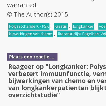
warranted.
© The Author(s) 2015.
Polysaccharide K - PSK
,
Krestin
,
longkanker
,
voe
bijwerkingen van chemo
,
literatuurlijst Engelbert Va
Plaats een reactie ...
Reageer op "Longkanker: Polys
verbetert immuunfunctie, ver
bijwerkingen van chemo en ve
van longkankerpatienten blijkt
overzichtstudie"