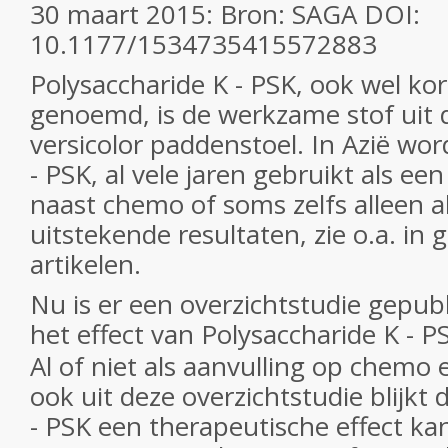
30 maart 2015: Bron: SAGA DOI:
10.1177/1534735415572883
Polysaccharide
K
- PSK, ook wel ko
genoemd, is de werkzame stof uit
versicolor
paddenstoel. In Azië wo
- PSK, al vele jaren gebruikt als e
naast chemo of soms zelfs alleen a
uitstekende resultaten, zie o.a. in 
artikelen.
Nu is er een overzichtstudie gepub
het effect van
Polysaccharide
K
- PS
Al of niet als aanvulling op chemo 
ook uit deze overzichtstudie blijkt 
- PSK een therapeutische effect k