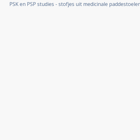
PSK en PSP studies - stofjes uit medicinale paddestoelen
uitgevoerd zijn bij kankerpatiënten bij elkaar gezet. Opva
significant betere resultaten geven voor de PSK en PSP