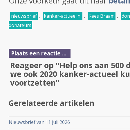
Onze voorkeur gaat uit naar
betal
nieuwsbrief
,
kanker-actueel.nl
,
Kees Braam
,
don
donateurs
Plaats een reactie ...
Reageer op "Help ons aan 500 
we ook 2020 kanker-actueel ku
voortzetten"
Gerelateerde artikelen
Nieuwsbrief van 11 juli 2026