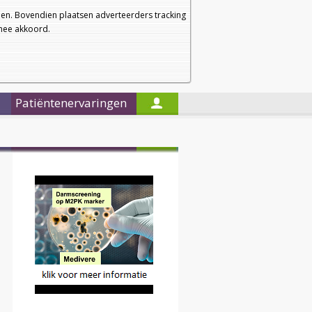
a
a
Startpagina
Nieuwsbrief
a
en. Bovendien plaatsen adverteerders tracking
rmee akkoord.
Alleen in de titels zoeken
Patiëntenervaringen