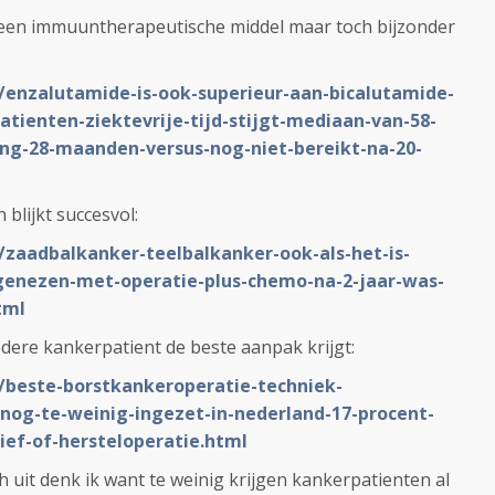
geen immuuntherapeutische middel maar toch bijzonder
L/enzalutamide-is-ook-superieur-aan-bicalutamide-
tienten-ziektevrije-tijd-stijgt-mediaan-van-58-
ng-28-maanden-versus-nog-niet-bereikt-na-20-
 blijkt succesvol:
L/zaadbalkanker-teelbalkanker-ook-als-het-is-
e-genezen-met-operatie-plus-chemo-na-2-jaar-was-
tml
 iedere kankerpatient de beste aanpak krijgt:
L/beste-borstkankeroperatie-techniek-
nog-te-weinig-ingezet-in-nederland-17-procent-
dief-of-hersteloperatie.html
 uit denk ik want te weinig krijgen kankerpatienten al