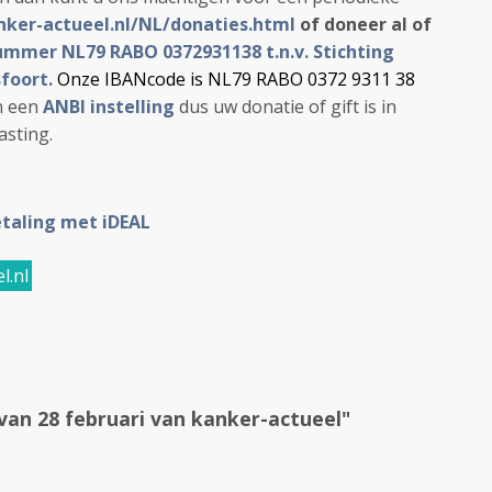
nker-actueel.nl/NL/donaties.html
of doneer al of
mmer NL79 RABO 0372931138 t.n.v. Stichting
foort.
Onze IBANcode is NL79 RABO 0372 9311 38
n een
ANBI instelling
dus uw donatie of gift is in
asting.
taling met iDEAL
l.nl
van 28 februari van kanker-actueel"