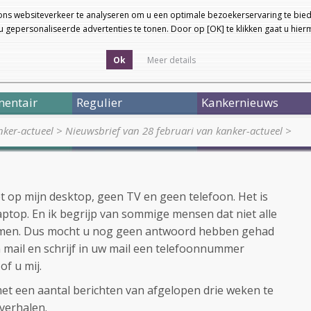
ons websiteverkeer te analyseren om u een optimale bezoekerservaring te bied
 gepersonaliseerde advertenties te tonen. Door op [OK] te klikken gaat u hie
Ok
Meer details
entair
Regulier
Kankernieuws
ker-actueel
>
Nieuwsbrief van 28 februari van kanker-actueel
>
t op mijn desktop, geen TV en geen telefoon. Het is
aptop. En ik begrijp van sommige mensen dat niet alle
komen. Dus mocht u nog geen antwoord hebben gehad
mail en schrijf in uw mail een telefoonnummer
of u mij.
et een aantal berichten van afgelopen drie weken te
verhalen.