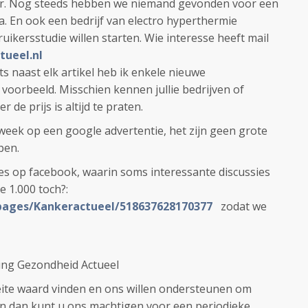
er. Nog steeds hebben we niemand gevonden voor een
a. En ook een bedrijf van electro hyperthermie
ikersstudie willen starten. Wie interesse heeft mail
tueel.nl
ts naast elk artikel heb ik enkele nieuwe
voorbeeld. Misschien kennen jullie bedrijven of
r de prijs is altijd te praten.
 week op een google advertentie, het zijn geen grote
pen.
es op facebook, waarin soms interessante discussies
e 1.000 toch?:
pages/Kankeractueel/518637628170377
zodat we
ing Gezondheid Actueel
ite waard vinden en ons willen ondersteunen om
en dan kunt u ons machtigen voor een periodieke