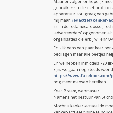
Maar er volgen er hopelijk me
gebruikersstudie met probiotic
apparatuur zou graag een gebru
mij maar:
redactie@kanker-ac
En in de reclamecaroussel, rech
'adverteerders' opgenomen als 
organisaties die erbij willen? Ove
En klik eens een paar keer per
bedragen maar alle beetjes hel
En we hebben inmiddels 720 lik
zijn, we gaan nog steeds voor d
https://www.facebook.com/
nog meer mensen bereiken.
Kees Braam, webmaster
Namens het bestuur van Sticht
Mocht u kanker-actueel de moe
kanker-actueel online te houd