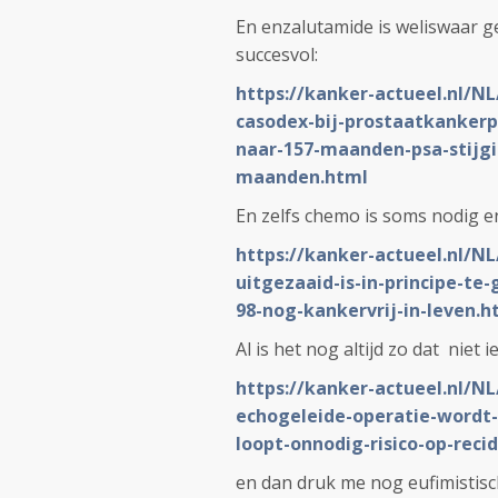
En enzalutamide is weliswaar 
succesvol:
https://kanker-actueel.nl/N
casodex-bij-prostaatkankerpa
naar-157-maanden-psa-stijgi
maanden.html
En zelfs chemo is soms nodig en
https://kanker-actueel.nl/N
uitgezaaid-is-in-principe-t
98-nog-kankervrij-in-leven.h
Al is het nog altijd zo dat niet
https://kanker-actueel.nl/N
echogeleide-operatie-wordt-
loopt-onnodig-risico-op-reci
en dan druk me nog eufimistisch