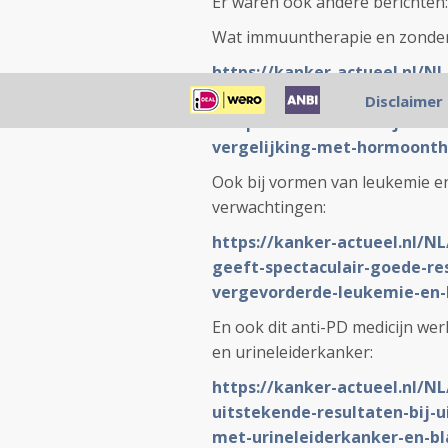
Er waren ook andere berichten:
Wat immuuntherapie en zonder 
https://kanker-actueel.nl/N
operatie-plus-herceptin-maa
Disclaimer
complete-remissies-bij-bor
vergelijking-met-hormoonthe
Ook bij vormen van leukemie e
verwachtingen:
https://kanker-actueel.nl/
geeft-spectaculair-goede-re
vergevorderde-leukemie-en-
En ook dit anti-PD medicijn wer
en urineleiderkanker:
https://kanker-actueel.nl/N
uitstekende-resultaten-bij-
met-urineleiderkanker-en-b