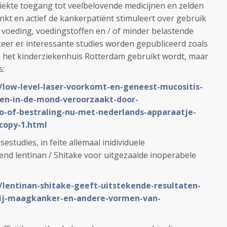
iekte toegang tot veelbelovende medicijnen en zelden
nkt en actief de kankerpatiënt stimuleert over gebruik
a voeding, voedingstoffen en / of minder belastende
keer er interessante studies worden gepubliceerd zoals
n het kinderziekenhuis Rotterdam gebruikt wordt, maar
s:
L/low-level-laser-voorkomt-en-geneest-mucositis-
zen-in-de-mond-veroorzaakt-door-
o-of-bestraling-nu-met-nederlands-apparaatje-
-copy-1.html
studies, in feite allemaal inidividuele
end lentinan / Shitake voor uitgezaaide inoperabele
/lentinan-shitake-geeft-uitstekende-resultaten-
ij-maagkanker-en-andere-vormen-van-