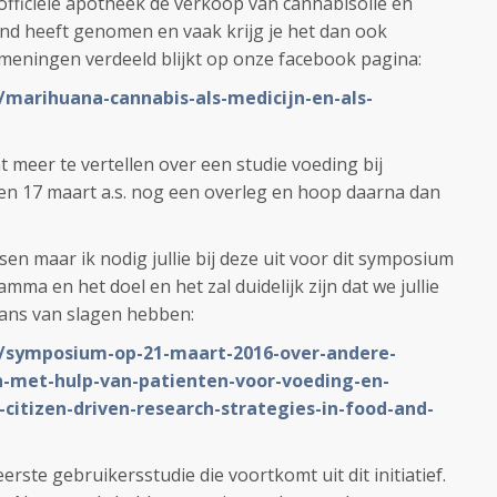
officiële apotheek de verkoop van cannabisolie en
nd heeft genomen en vaak krijg je het dan ook
 meningen verdeeld blijkt op onze facebook pagina:
/marihuana-cannabis-als-medicijn-en-als-
wat meer te vertellen over een studie voeding bij
n 17 maart a.s. nog een overleg en hoop daarna dan
sen maar ik nodig jullie bij deze uit voor dit symposium
amma en het doel en het zal duidelijk zijn dat we jullie
kans van slagen hebben:
L/symposium-op-21-maart-2016-over-andere-
n-met-hulp-van-patienten-voor-voeding-en-
citizen-driven-research-strategies-in-food-and-
rste gebruikersstudie die voortkomt uit dit initiatief.