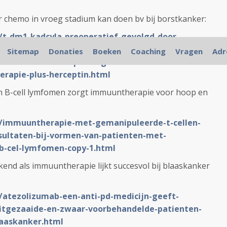
chemo in vroeg stadium kan doen bv bij borstkanker:
L/t-dm1-kadcyla-preoperatief-gevolgd-door-
r-zonder-chemo-geeft-25-procent-meer-40-vs-15-
Sitemap
Donaties
Boeken
Coaching
Vragen
Adr
stkanker-met-her2-pos-ongeacht-hormoonstatus-in-
rapie-plus-herceptin.html
n B-cell lymfomen zorgt immuuntherapie voor hoop en
NL/immuuntherapie-met-gemanipuleerde-t-cellen-
sultaten-bij-vormen-van-patienten-met-
b-cel-lymfomen-copy-1.html
kend als immuuntherapie lijkt succesvol bij blaaskanker
L/atezolizumab-een-anti-pd-medicijn-geeft-
uitgezaaide-en-zwaar-voorbehandelde-patienten-
laaskanker.html