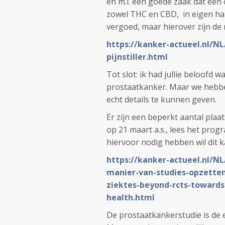
en m.i. een goede zaak dat een 
zowel THC en CBD, in eigen ha
vergoed, maar hierover zijn de
https://kanker-actueel.nl/NL
pijnstiller.html
Tot slot: ik had jullie beloofd 
prostaatkanker. Maar we hebbe
echt details te kunnen geven.
Er zijn een beperkt aantal plaat
op 21 maart a.s., lees het progr
hiervoor nodig hebben wil dit 
https://kanker-actueel.nl/N
manier-van-studies-opzette
ziektes-beyond-rcts-towards-
health.html
De prostaatkankerstudie is de ee