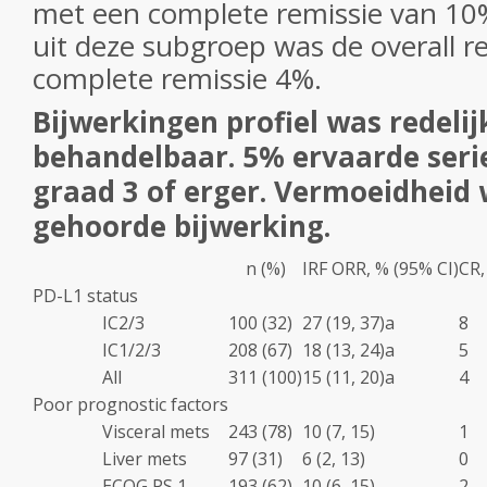
met een complete remissie van 10%;
uit deze subgroep was de overall 
complete remissie 4%.
Bijwerkingen profiel was redelij
behandelbaar. 5% ervaarde seri
graad 3 of erger. Vermoeidheid
gehoorde bijwerking.
n (%)
IRF ORR, % (95% CI)
CR,
PD-L1 status
IC2/3
100 (32)
27 (19, 37)
a
8
IC1/2/3
208 (67)
18 (13, 24)
a
5
All
311 (100)
15 (11, 20)
a
4
Poor prognostic factors
Visceral mets
243 (78)
10 (7, 15)
1
Liver mets
97 (31)
6 (2, 13)
0
ECOG PS 1
193 (62)
10 (6, 15)
2