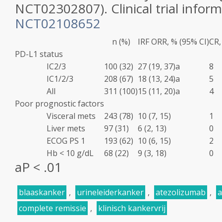
NCT02302807). Clinical trial inform
NCT02108652
n (%)
IRF ORR, % (95% CI)
CR,
PD-L1 status
IC2/3
100 (32)
27 (19, 37)
a
8
IC1/2/3
208 (67)
18 (13, 24)
a
5
All
311 (100)
15 (11, 20)
a
4
Poor prognostic factors
Visceral mets
243 (78)
10 (7, 15)
1
Liver mets
97 (31)
6 (2, 13)
0
ECOG PS 1
193 (62)
10 (6, 15)
2
Hb < 10 g/dL
68 (22)
9 (3, 18)
0
a
P
< .01
blaaskanker
,
urineleiderkanker
,
atezolizumab
,
a
complete remissie
,
klinisch kankervrij