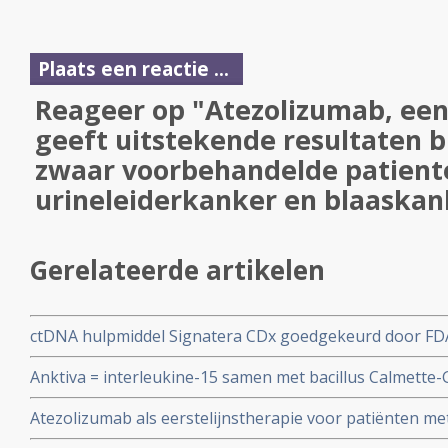
Plaats een reactie ...
Reageer op "Atezolizumab, een
geeft uitstekende resultaten b
zwaar voorbehandelde patien
urineleiderkanker en blaaskan
Gerelateerde artikelen
ctDNA hulpmiddel Signatera CDx goedgekeurd door FD
spierinvasieve blaaskanker met restziekte na operatie t
Anktiva = interleukine-15 samen met bacillus Calmette-G
immuuntherapie met atezolizumab
uitstekende ziekteprogressievrije overleving bij patië
Atezolizumab als eerstelijnstherapie voor patiënten met
hooggradige, papillaire, niet-spierinvasieve blaaskanke
gevorderde urineleiderkanker geeft betere overall overl