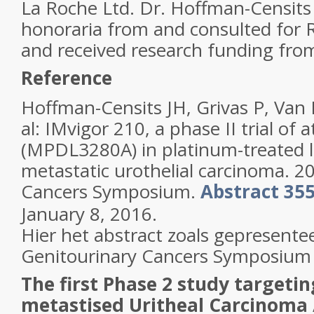
La Roche Ltd. Dr. Hoffman-Censits
honoraria from and consulted for
and received research funding from
Reference
Hoffman-Censits JH, Grivas P, Van 
al: IMvigor 210, a phase II trial of
(MPDL3280A) in platinum-treated l
metastatic urothelial carcinoma. 2
Cancers Symposium.
Abstract 35
January 8, 2016.
Hier het abstract zoals gepresente
Genitourinary Cancers Symposium
The first Phase 2 study targeti
metastised Uritheal Carcinoma /