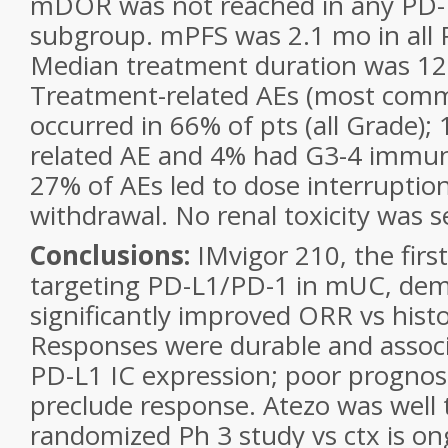
mDOR was not reached in any PD-L
subgroup. mPFS was 2.1 mo in all
Median treatment duration was 12 
Treatment-related AEs (most comm
occurred in 66% of pts (all Grade)
related AE and 4% had G3-4 immu
27% of AEs led to dose interruptio
withdrawal. No renal toxicity was s
Conclusions:
IMvigor 210, the firs
targeting PD-L1/PD-1 in mUC, de
significantly improved ORR vs histo
Responses were durable and associ
PD-L1 IC expression; poor prognost
preclude response. Atezo was well 
randomized Ph 3 study vs ctx is on