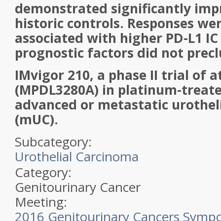
demonstrated significantly im
historic controls. Responses we
associated with higher PD-L1 IC
prognostic factors did not prec
IMvigor 210, a phase II trial of
(MPDL3280A) in platinum-treate
advanced or metastatic urothel
(mUC).
Subcategory:
Urothelial Carcinoma
Category:
Genitourinary Cancer
Meeting:
2016 Genitourinary Cancers Symp