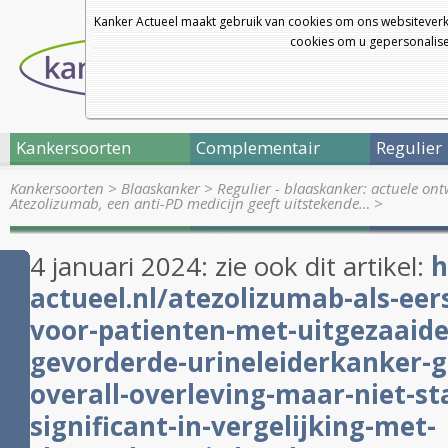
Kanker Actueel maakt gebruik van cookies om ons websiteverk
cookies om u gepersonalisee
Kankersoorten
Complementair
Regulier
Kankersoorten
>
Blaaskanker
>
Regulier - blaaskanker: actuele on
Atezolizumab, een anti-PD medicijn geeft uitstekende…
>
4 januari 2024: zie ook dit artikel:
h
actueel.nl/atezolizumab-als-eers
voor-patienten-met-uitgezaaide
gevorderde-urineleiderkanker-g
overall-overleving-maar-niet-sta
significant-in-vergelijking-met-