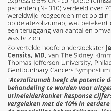
expressie 5% CR - complete remiss
patienten (N- 310) verdeeld over 7
wereldwijd reageerden met op zijn
op de atezolizumab, wat betekent 
een teruggang van aantal en omv
was te zien
Zo vertelde hoofd onderzoekster
J
Censits, MD
, van The Sidney Kimm
Thomas Jefferson University, Phila
Genitourinary Cancers Symposium
“
Atezolizumab heeft de potentie 
behandeling te worden voor uitge
urineleiderkanker Response cijfers
vergeleken met de 10% in eerdere 