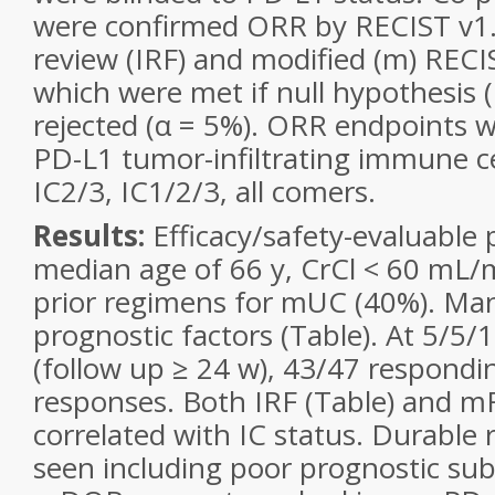
were confirmed ORR by RECIST v1.
review (IRF) and modified (m) RECIS
which were met if null hypothesis
rejected (α = 5%). ORR endpoints we
PD-L1 tumor-infiltrating immune cel
IC2/3, IC1/2/3, all comers.
Results:
Efficacy/safety-evaluable 
median age of 66 y, CrCl < 60 mL/
prior regimens for mUC (40%). Ma
prognostic factors (Table). At 5/5/
(follow up ≥ 24 w), 43/47 respond
responses. Both IRF (Table) and 
correlated with IC status. Durable
seen including poor prognostic sub