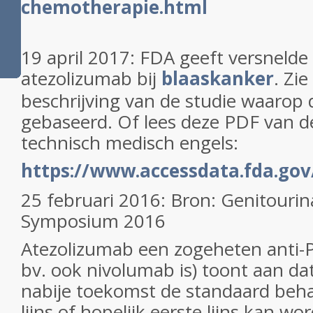
chemotherapie.html
19 april 2017: FDA geeft versneld
atezolizumab bij
blaaskanker
. Zi
beschrijving van de studie waarop 
gebaseerd. Of lees deze PDF van d
technisch medisch engels:
https://www.accessdata.fda.gov
25 februari 2016: Bron: Genitourin
Symposium 2016
Atezolizumab een zogeheten anti-P
bv. ook nivolumab is) toont aan dat
nabije toekomst de standaard beh
lijns of hopelijk eerste lijns kan w