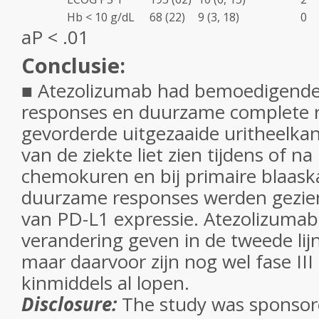
Hb < 10 g/dL
68 (22)
9 (3, 18)
0
a
P
< .01
Conclusie:
■ Atezolizumab had bemoedigende 
responses en duurzame complete re
gevorderde uitgezaaide uritheelkan
van de ziekte liet zien tijdens of na
chemokuren en bij primaire blaask
duurzame responses werden gezien
van PD-L1 expressie. Atezolizumab
verandering geven in de tweede li
maar daarvoor zijn nog wel fase III
kinmiddels al lopen.
Disclosure:
The study was sponsor