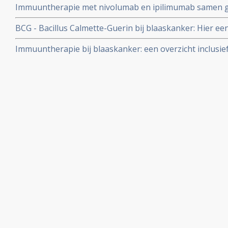
Immuuntherapie met nivolumab en ipilimumab samen g
bij zwaar voorbehandelde gevorderde uitgezaaide blaa
BCG - Bacillus Calmette-Guerin bij blaaskanker: Hier ee
van wetenschappelijke studies en bewijzen over het geb
Immuuntherapie bij blaaskanker: een overzicht inclusi
Calmette-Gue´rin - als succesvolle immuuntherapie bij 
medicijnen - checkpointremmers
2010