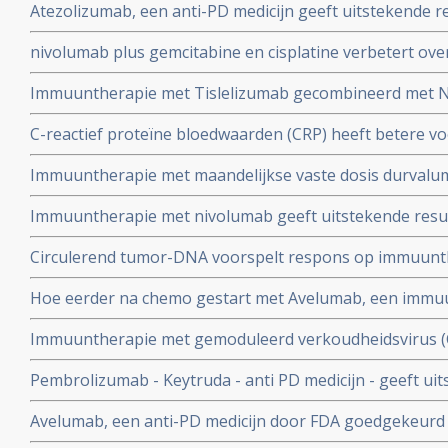
Atezolizumab, een anti-PD medicijn geeft uitstekende re
significant in vergelijking met chemotherapie
zwaar voorbehandelde patienten met urineleiderkanke
nivolumab plus gemcitabine en cisplatine verbetert over
met blaaskanker blijkt uit de checkmate 901 studie
Immuuntherapie met Tislelizumab gecombineerd met Nab
spierinvasief urnieleider - blaaskanker met hoog risico
C-reactief proteïne bloedwaarden (CRP) heeft betere v
resultaten
aanslaan van immuuntherapie dan PD-L1 expressie bij 
Immuuntherapie met maandelijkse vaste dosis durvalu
urineleiderkanker - blaaskanker
bij eerder met chemotherapie behandelde patiënten me
Immuuntherapie met nivolumab geeft uitstekende resul
urineleiderkanker
uitgezaaide blaaskanker - urineleiderkanker
Circulerend tumor-DNA voorspelt respons op immuunth
Atezolizumab bij spierinvasieve urineleiderkanker en b
Hoe eerder na chemo gestart met Avelumab, een immuu
onderhoudsbehandeling,hoe beter de resultaten op ziekt
Immuuntherapie met gemoduleerd verkoudheidsvirus (C
overleving bij patienten met inoperabele blaaskanker e
operatie van blaaskanker is succesvol
Pembrolizumab - Keytruda - anti PD medicijn - geeft uit
gevorderde blaaskanker blijkt uit follow-up gegevens 
Avelumab, een anti-PD medicijn door FDA goedgekeurd 
stopgezette studie.
chemo bij gevorderde urineleiderkanker - blaaskanker 