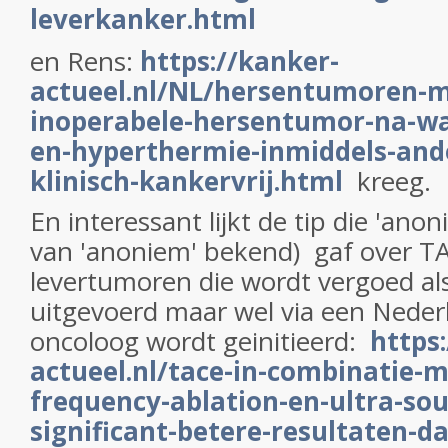
leverkanker.html
en Rens:
https://kanker-
actueel.nl/NL/hersentumoren-
inoperabele-hersentumor-na-wa
en-hyperthermie-inmiddels-ande
klinisch-kankervrij.html
kreeg.
En interessant lijkt de tip die 'ano
van 'anoniem' bekend) gaf over TA
levertumoren die wordt vergoed als
uitgevoerd maar wel via een Neder
oncoloog wordt geinitieerd:
https
actueel.nl/tace-in-combinatie-m
frequency-ablation-en-ultra-sou
significant-betere-resultaten-da