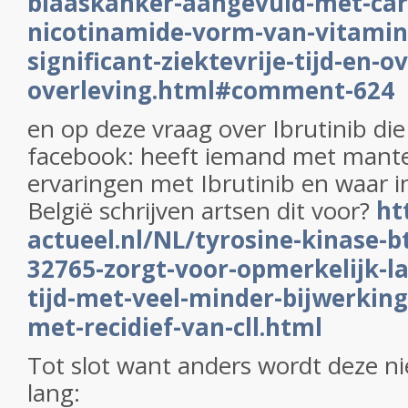
blaaskanker-aangevuld-met-ca
nicotinamide-vorm-van-vitamin
significant-ziektevrije-tijd-en-ov
overleving.html#comment-624
en op deze vraag over Ibrutinib die
facebook: heeft iemand met mante
ervaringen met Ibrutinib en waar i
België schrijven artsen dit voor?
ht
actueel.nl/NL/tyrosine-kinase-
32765-zorgt-voor-opmerkelijk-la
tijd-met-veel-minder-bijwerking
met-recidief-van-cll.html
Tot slot want anders wordt deze ni
lang: