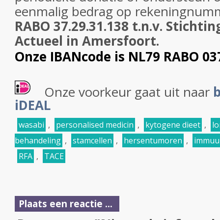
eenmalig bedrag op
rekeningnum
RABO 37.29.31.138 t.n.v. Stichti
Actueel in Amersfoort.
Onze IBANcode is NL79 RABO 03
Onze voorkeur gaat uit naar
b
iDEAL
wasabi
,
personalised medicin
,
kytogene dieet
,
l
behandeling
,
stamcellen
,
hersentumoren
,
immuu
RFA
,
TACE
Plaats een reactie ...