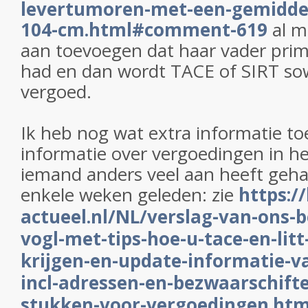
levertumoren-met-een-gemiddel
104-cm.html#comment-619
al m
aan toevoegen dat haar vader prim
had en dan wordt TACE of SIRT sow
vergoed.
Ik heb nog wat extra informatie t
informatie over vergoedingen in h
iemand anders veel aan heeft gehad
enkele weken geleden: zie
https:/
actueel.nl/NL/verslag-van-ons-
vogl-met-tips-hoe-u-tace-en-lit
krijgen-en-update-informatie-va
incl-adressen-en-bezwaarschiften
stukken-voor-vergoedingen.htm