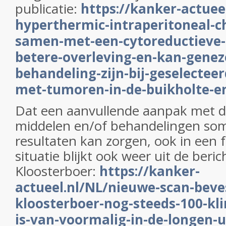
publicatie:
https://kanker-actuee
hyperthermic-intraperitoneal-
samen-met-een-cytoreductieve-
betere-overleving-en-kan-genez
behandeling-zijn-bij-geselectee
met-tumoren-in-de-buikholte-en
Dat een aanvullende aanpak met di
middelen en/of behandelingen som
resultaten kan zorgen, ook in een fe
situatie blijkt ook weer uit de beri
Kloosterboer:
https://kanker-
actueel.nl/NL/nieuwe-scan-beve
kloosterboer-nog-steeds-100-kli
is-van-voormalig-in-de-longen-u