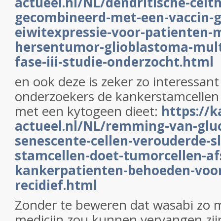
actueel.nl/NL/dendritische-celt
gecombineerd-met-een-vaccin-ge
eiwitexpressie-voor-patienten-
hersentumor-glioblastoma-mult
fase-iii-studie-onderzocht.html
en ook deze is zeker zo interessant
onderzoekers de kankerstamcellen
met een kytogeen dieet:
https://k
actueel.nl/NL/remming-van-glu
senescente-cellen-verouderde-s
stamcellen-doet-tumorcellen-af
kankerpatienten-behoeden-voor
recidief.html
Zonder te beweren dat wasabi zo 
medicijn zou kunnen vervangen zijn