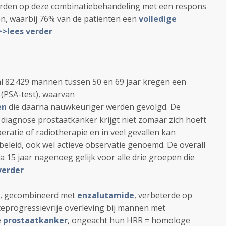
rden op deze combinatiebehandeling met een respons
n, waarbij 76% van de patiënten een
volledige
>lees verder
al 82.429 mannen tussen 50 en 69 jaar kregen een
 (PSA-test), waarvan
en
die daarna nauwkeuriger werden gevolgd. De
e diagnose prostaatkanker krijgt niet zomaar zich hoeft
ratie of radiotherapie en in veel gevallen kan
beleid, ook wel actieve observatie genoemd. De overall
a 15 jaar nagenoeg gelijk voor alle drie groepen die
verder
, gecombineerd met
enzalutamide
, verbeterde op
eprogressievrije overleving bij mannen met
e
prostaatkanker
, ongeacht hun HRR = homologe