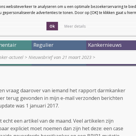
ons websiteverkeer te analyseren om u een optimale bezoekerservaring te bied
 gepersonaliseerde advertenties te tonen. Door op [OK] te klikken gaat u hie
Ok
Meer details
entair
Regulier
Kankernieuws
ker-actueel
>
Nieuwsbrief van 21 maart 2023
>
 een vraag daarover van iemand het rapport darmkanker
ker terug gevonden in mijn e-mail verzonden berichten
 update was 1 januari 2017.
t echt een artikel van de maand. Veel artikelen zijn
 paar expliciet moet noemen dan zijn het deze: een case