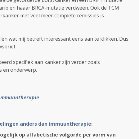
ezaaide gevorderde borstkanker en een BRIP1 mutatie
laparib en haaar BRCA-mutatie verdween. Ook de TCM
verkanker met veel meer complete remissies is
kelen wat mij betreft interessant eens aan te klikken. Dus
uwsbrief.
teerd specifiek aan kanker zijn verder zoals
jes en onderwerp.
Immuuntherapie
elingen anders dan immuuntherapie:
ogelijk op alfabetische volgorde per vorm van