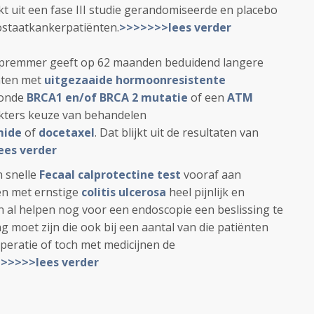
jkt uit een fase III studie gerandomiseerde en placebo
rostaatkankerpatiënten.
>>>>>>>lees verder
premmer geeft op 62 maanden beduidend langere
ënten met
uitgezaaide hormoonresistente
oonde
BRCA1 en/of BRCA 2 mutatie
of een
ATM
okters keuze van behandelen
mide
of
docetaxel
. Dat blijkt uit de resultaten van
ees verder
 snelle
Fecaal calprotectine test
vooraf aan
ten met ernstige
colitis ulcerosa
heel pijnlijk en
en al helpen nog voor een endoscopie een beslissing te
 moet zijn die ook bij een aantal van die patiënten
operatie of toch met medicijnen de
>>>>>lees verder