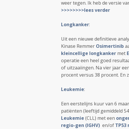
weer tegen. Ik heb de versie van
>>>>>>>>lees verder
Longkanker
:
Uit een nieuwe definitieve anal
Kinase Remmer
Osimertinib
aa
kleincellige longkanker
met
operatie een heel goed resultaa
of uitzaaiingen. Na vier jaar e
procent versus 38 procent. En 
Leukemie
:
Een eerstelijns kuur van 6 ma
patiënten (leeftijd gemiddeld 5
Leukemie
(CLL) met een
onge
regio-gen (IGHV)
en/of
TP53 