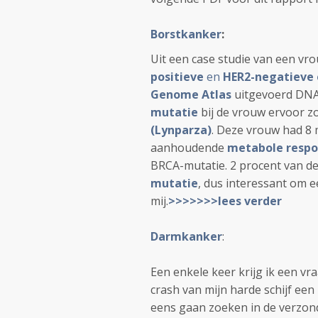
Borstkanker
:
Uit een case studie van een vr
positieve
en
HER2-negatieve 
Genome Atlas
uitgevoerd DNA
mutatie
bij de vrouw ervoor z
(Lynparza)
. Deze vrouw had 8
aanhoudende
metabole respo
BRCA-mutatie. 2 procent van 
mutatie
, dus interessant om e
mij.
>>>>>>>lees verder
Darmkanker
:
Een enkele keer krijg ik een v
crash van mijn harde schijf een 
eens gaan zoeken in de verzon