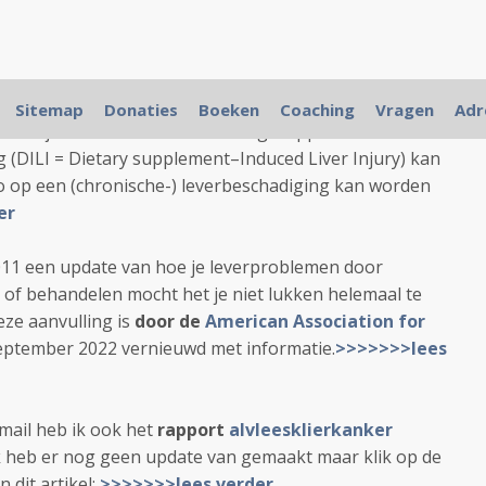
the Study of Liver Diseases
heeft practische
Sitemap
Donaties
Boeken
Coaching
Vragen
Adr
r medicijnen en kruiden en voedingssupplementen
 (DILI = Dietary supplement–Induced Liver Injury) kan
o op een (chronische-) leverbeschadiging kan worden
er
2011 een update van hoe je leverproblemen door
of behandelen mocht het je niet lukken helemaal te
ze aanvulling is
door de
American Association for
eptember 2022 vernieuwd met informatie.
>>>>>>>lees
e-mail heb ik ook het
rapport
alvleesklierkanker
k heb er nog geen update van gemaakt maar klik op de
 dit artikel:
>>>>>>>lees verder