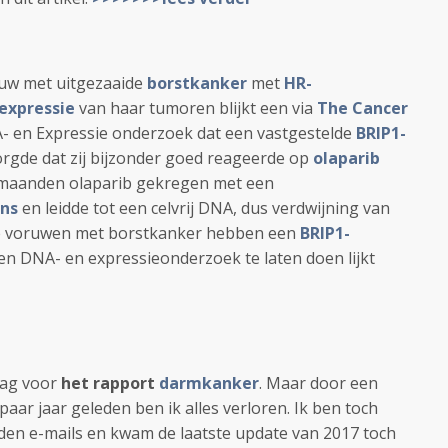
ouw met uitgezaaide
borstkanker
met
HR-
expressie
van haar tumoren blijkt een via
The Cancer
- en Expressie onderzoek dat een vastgestelde
BRIP1-
orgde dat zij bijzonder goed reageerde op
olaparib
 maanden olaparib gekregen met een
ns
en leidde tot een celvrij DNA, dus verdwijning van
de voruwen met borstkanker hebben een
BRIP1-
en DNA- en expressieonderzoek te laten doen lijkt
raag voor
het rapport
darmkanker
. Maar door een
paar jaar geleden ben ik alles verloren. Ik ben toch
den e-mails en kwam de laatste update van 2017 toch