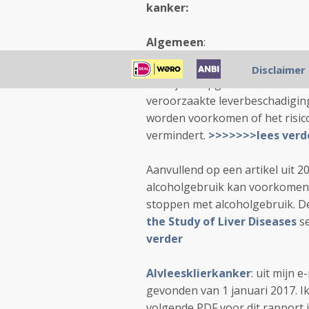
kanker:
Algemeen
:
De
American Association for 
Disclaimer
richtlijnen opgesteld hoe doo
veroorzaakte leverbeschadiging
worden voorkomen of het risic
vermindert.
>>>>>>>lees verd
Aanvullend op een artikel uit 
alcoholgebruik kan voorkomen 
stoppen met alcoholgebruik. De
the Study of Liver Diseases
s
verder
Alvleesklierkanker
: uit mijn 
gevonden van 1 januari 2017. I
volgende PDF voor dit rapport in