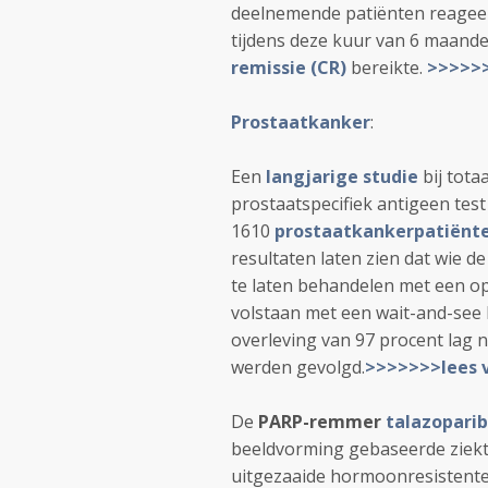
deelnemende patiënten reagee
tijdens deze kuur van 6 maande
remissie (CR)
bereikte.
>>>>>>
Prostaatkanker
:
Een
langjarige studie
bij tota
prostaatspecifiek antigeen test
1610
prostaatkankerpatiënt
resultaten laten zien dat wie d
te laten behandelen met een ope
volstaan met een wait-and-see 
overleving van 97 procent lag n
werden gevolgd.
>>>>>>>lees 
De
PARP-remmer
talazoparib
beeldvorming gebaseerde ziekt
uitgezaaide hormoonresistent