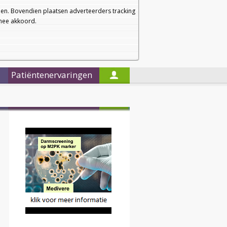
a
a
Startpagina
Nieuwsbrief
a
en. Bovendien plaatsen adverteerders tracking
rmee akkoord.
Alleen in de titels zoeken
Patiëntenervaringen