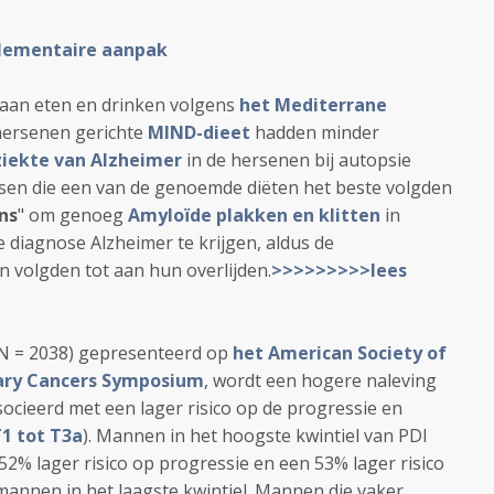
lementaire aanpak
 aan eten en drinken volgens
het Mediterrane
 hersenen gerichte
MIND-dieet
hadden minder
ziekte van Alzheimer
in de hersenen bij autopsie
nsen die een van de genoemde diëten het beste volgden
ns
" om genoeg
Amyloïde plakken en klitten
in
diagnose Alzheimer te krijgen, aldus de
n volgden tot aan hun overlijden.
>>>>>>>>>lees
(N = 2038) gepresenteerd op
het American Society of
nary Cancers Symposium
, wordt een hogere naleving
ocieerd met een lager risico op de progressie en
1 tot T3a
). Mannen in het hoogste kwintiel van PDI
52% lager risico op progressie en een 53% lager risico
 mannen in het laagste kwintiel. Mannen die vaker