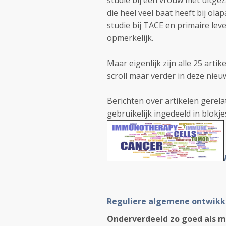
studie bij een vrouw met uitg
die heel veel baat heeft bij o
studie bij TACE en primaire le
opmerkelijk.
Maar eigenlijk zijn alle 25 arti
scroll maar verder in deze nie
Berichten over artikelen gerela
gebruikelijk ingedeeld in blok
Reguliere algemene ontwikk
Onderverdeeld zo goed als m