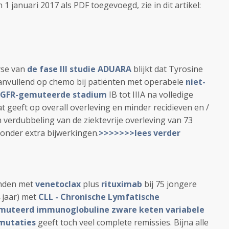
 1 januari 2017 als PDF toegevoegd, zie in dit artikel:
yse van
de fase III studie ADUARA
blijkt dat Tyrosine
nvullend op chemo bij patiënten met operabele
niet-
EGFR-gemuteerde stadium
IB tot IIIA na volledige
t geeft op overall overleving en minder recidieven en /
en verdubbeling van de ziektevrije overleving van 73
zonder extra bijwerkingen.
>>>>>>>lees verder
anden met
venetoclax
plus
rituximab
bij 75 jongere
4 jaar) met
CLL - Chronische Lymfatische
muteerd immunoglobuline zware keten variabele
mutaties
geeft toch veel complete remissies. Bijna alle