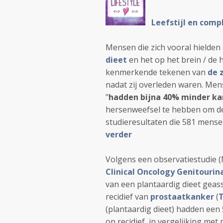
Leefstijl en comp
Mensen die zich vooral hielden
dieet
en het op het brein / de
kenmerkende tekenen van
de 
nadat zij overleden waren. Me
"
hadden bijna 40% minder ka
hersenweefsel te hebben om de 
studieresultaten die 581 mense
verder
Volgens een observatiestudie 
Clinical Oncology Genitouri
van een plantaardig dieet geass
recidief van
prostaatkanker
(
T
(plantaardig dieet) hadden een 
op recidief in vergelijking met