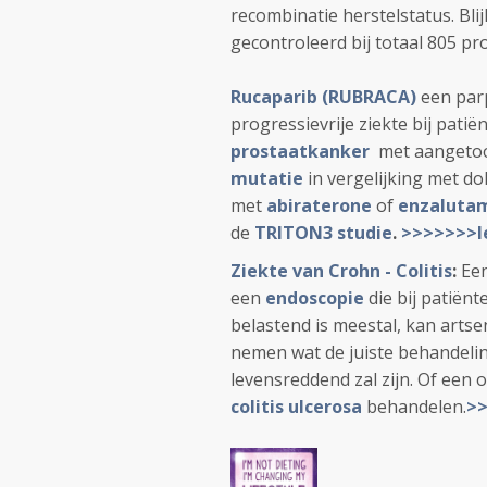
recombinatie herstelstatus. Bli
gecontroleerd bij totaal 805 p
Rucaparib (RUBRACA)
een par
progressievrije ziekte bij pati
prostaatkanker
met aanget
mutatie
in vergelijking met d
met
abiraterone
of
enzaluta
de
TRITON3 studie
.
>>>>>>>l
Ziekte van Crohn - Colitis
:
Een
een
endoscopie
die bij patiën
belastend is meestal, kan arts
nemen wat de juiste behandeling
levensreddend zal zijn. Of een 
colitis ulcerosa
behandelen.
>>