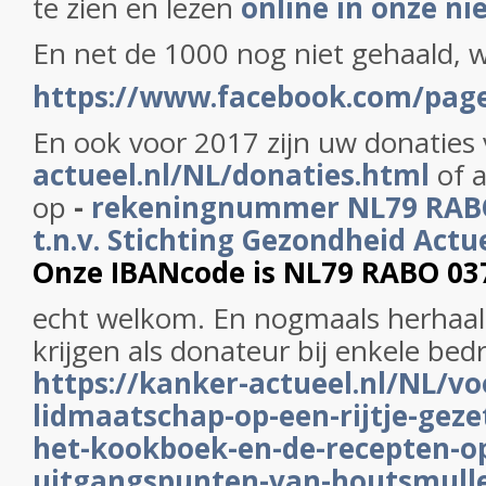
te zien en lezen
online in onze ni
En net de 1000 nog niet gehaald, 
https://www.facebook.com/pag
En ook voor 2017 zijn uw donaties 
actueel.nl/NL/donaties.html
of 
op
-
rekeningnummer NL79 RAB
t.n.v. Stichting Gezondheid Actu
Onze IBANcode is NL79 RABO 03
echt welkom. En nogmaals herhaald
krijgen als donateur bij enkele bedr
https://kanker-actueel.nl/NL/vo
lidmaatschap-op-een-rijtje-gezet
het-kookboek-en-de-recepten-op
uitgangspunten-van-houtsmulle