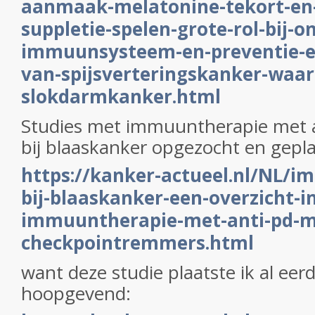
aanmaak-melatonine-tekort-en
suppletie-spelen-grote-rol-bij-on
immuunsysteem-en-preventie-e
van-spijsverteringskanker-waa
slokdarmkanker.html
Studies met immuuntherapie met a
bij blaaskanker opgezocht en gepl
https://kanker-actueel.nl/NL/
bij-blaaskanker-een-overzicht-in
immuuntherapie-met-anti-pd-m
checkpointremmers.html
want deze studie plaatste ik al eer
hoopgevend: