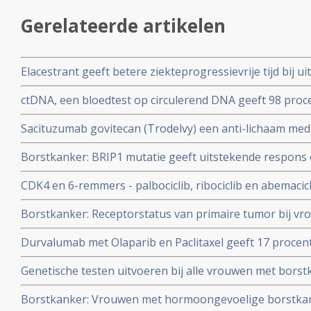
Gerelateerde artikelen
Elacestrant geeft betere ziekteprogressievrije tijd bij 
plus / HER2 negatief en met ESR1 mutatie) na falen va
ctDNA, een bloedtest op circulerend DNA geeft 98 proc
hormoontherapie
borstkankerpatienten en bewijst effectiviteit van gebruik
Sacituzumab govitecan (Trodelvy) een anti-lichaam medi
studie met 350 patienten
resultaten bij borstkankerpatiënten met voorbehandeld
Borstkanker: BRIP1 mutatie geeft uitstekende respons o
borstkanker met TROP-2 mutatie in vergelijking met c
positieve, HER2-negatieve borstkanker blijkt uit casest
CDK4 en 6-remmers - palbociclib, ribociclib en abemacicl
effectief bij patiënten met mutaties in deze genen BRC
Borstkanker: Receptorstatus van primaire tumor bij vr
met wild types van genoemde genen
borstkanker verschilt gemiddeld 31 procent (range 20 t
Durvalumab met Olaparib en Paclitaxel geeft 17 procent
subtype) met die van de receptorstatus van de uitzaai
vergelijking met alleen chemo bij vrouwen met borstkanke
Genetische testen uitvoeren bij alle vrouwen met borstk
maar ook bij HER2 positief en triple negatief
aan eierstokkanker en borstkanker voorkomen en is vee
Borstkanker: Vrouwen met hormoongevoelige borstkanke
vergeleken met genetisch testen op basis van klinische c