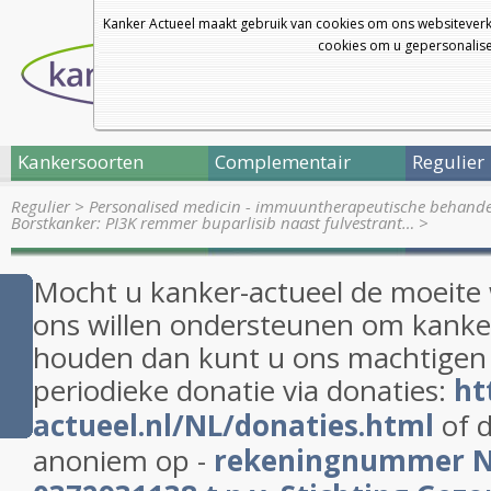
Kanker Actueel maakt gebruik van cookies om ons websiteverk
cookies om u gepersonalisee
Kankersoorten
Complementair
Regulier
Regulier
>
Personalised medicin - immuuntherapeutische behand
Borstkanker: PI3K remmer buparlisib naast fulvestrant…
>
Mocht u kanker-actueel de moeite
ons willen ondersteunen om kanker
houden dan kunt u ons machtigen
periodieke donatie via donaties:
ht
actueel.nl/NL/donaties.html
of d
anoniem op -
rekeningnummer 