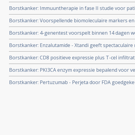
verschillend bij Afrikaanse vrouwen dan bij Europees/A
Borstkanker: Immuuntherapie in fase II studie voor pat
grote case studie
borstkanker met nivolumab gestart in Anthonie van L
Borstkanker: Voorspellende biomoleculaire markers en
september 2015.
en uitgezaaide borstkanker: een overzichtstudie vanui
Borstkanker: 4-genentest voorspelt binnen 14 dagen we
hormoonbehandeling met letrozole - femara
Borstkanker: Enzalutamide - Xtandi geeft spectaculaire 
negatieve borstkanker (stadium 4) met ook een positie
Borstkanker: CD8 positieve expressie plus T-cel infiltr
hormoonreceptor.
voorspellen als markers een significant verlaagd risico -
Borstkanker: PKI3CA enzym expressie bepalend voor ve
overlijden aan borstkanker, zowel bij ER-HER2 pos als 
behandeling bij borstkanker en is gerelateerd aan HE
borstkanker
Borstkanker: Pertuzumab - Perjeta door FDA goedgekeu
copy 1
immuuntherapie bij operabele borstkanker HER-2 positi
uit fase 3 APHINITY studie copy 1