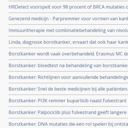
overgang - 45 tot 50 jaar - zijn meer gebaat bij eerst 
HRDetect voorspelt voor 98 procent of BRCA mutaties 
tamoxifen als de eierstokken nog aanwezig zijn
en 20 procent zou daarmee gevoelig zijn voor antineop
Genezend medicijn - Parpremmer voor vormen van kank
olaparib
functie ligt al jaren op de plank maar mag niet aan pa
Immuuntherapie met combinatiebehandeling van nivol
patienten met zogeheten metaplastische borstkanker 
Linda, diagnose borstkanker, ervaart dat ook haar kan
zijn blijkt uit kleinschalige studie copy 1
met oncologe beste behandelingen via o.a. biomoleculair
Borstkanker wordt vaak overbehandeld. Erasmus MC doe
studie.
Borstkanker: bloedtest na behandeling van borstkanker
traceert HER2 mutaties die soms ontstaan tijdens de 
Borstkanker: Richtlijnen voor aanvullende behandelinge
en hormoontherapie
ook voor andere vormen van kanker, officieel gepublice
Borstkanker: Snel de beste medicijnen bij alle patiënte
studiebewijs copy 2
Borstkanker: PI3K remmer buparlisib naast fulvestrant 
langere ziekteprogressievrije tijd maar wel meer bijwe
Borstkanker: Palpociclib plus fulvestrand geeft langere 
borstkanker
progressievrije ziekte dan alleen fulvesrtrand bij hor
Borstkanker: DNA mutaties die een rol spelen bij ontst