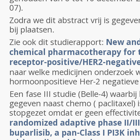
07).
Zodra we dit abstract vrij is gegeve
bij plaatsen.
Zie ook dit studierapport:
New and
chemical pharmacotherapy for 
receptor-positive/HER2-negative
naar welke medicijnen onderzoek w
hormoonpositieve Her-2 negatieve
Een fase III studie (Belle-4) waarbi
gegeven naast chemo ( paclitaxel) i
stopgezet omdat er geen effectivit
randomized adaptive phase II/III
buparlisib
, a pan-Class I PI3K i