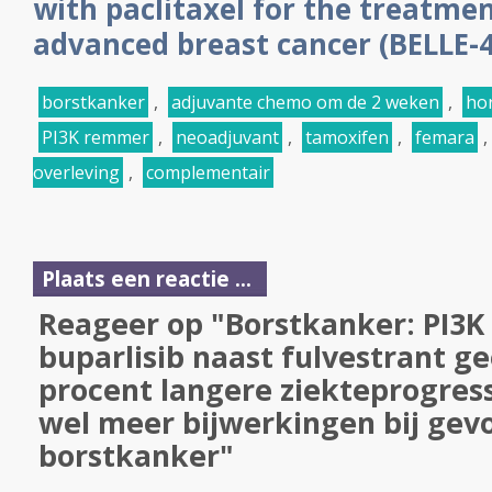
with paclitaxel for the treatme
advanced
breast cancer
(BELLE-4
borstkanker
,
adjuvante chemo om de 2 weken
,
ho
PI3K remmer
,
neoadjuvant
,
tamoxifen
,
femara
,
overleving
,
complementair
Plaats een reactie ...
Reageer op "Borstkanker: PI3
buparlisib naast fulvestrant ge
procent langere ziekteprogress
wel meer bijwerkingen bij gev
borstkanker"