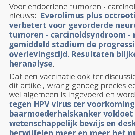
Voor endocriene tumoren - carcino
nieuws:
Everolimus plus octreot
verbetert voor gevorderde neur
tumoren - carcinoidsyndroom - 
gemiddeld stadium de progressi
overlevingstijd. Resultaten blij
heranalyse
.
Dat een vaccinatie ook ter discussi
dit artikel, wrang genoeg precies e
wel algemeen is ingevoerd en wor
tegen HPV virus ter voorkoming
baarmoederhalskanker voldoet 
wetenschappelijk bewijs en des
betwijfelen meer en meer het n