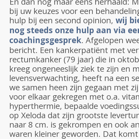
En dan nog maar eens herhaald: Mo
bij uw keuzes voor een behandelin
hulp bij een second opinion,
wij b
nog steeds onze hulp aan via ee
coachingsgesprek
. Afgelopen we
bericht. Een kankerpatiënt met ver
rectumkanker (79 jaar) die in okto
kreeg ongeneeslijk ziek te zijn en 
levensverwachting, heeft na een s
we samen heen zijn gegaan met zijn
voor elkaar gekregen met o.a. vita
hyperthermie, bepaalde voedingssu
op Xeloda dat zijn grootste levert
naar 8 cm. is gekrompen en ook a
waren kleiner geworden. Dat komt 