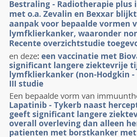
Bestraling - Radiotherapie plu
met o.a. Zevalin en Bexxar blijk
aanpak voor bepaalde vormen 
lymfklierkanker, waaronder no
Recente overzichtstudie toegev
en deze
:
een vaccinatie met Biov
significant langere ziektevrije ti
lymfklierkanker (non-Hodgkin - F
III studie
Een bepaalde vorm van immuunther
Lapatinib - Tykerb naast hercep
geeft significant langere ziektev
overall overleving dan alleen he
patienten met borstkanker met 