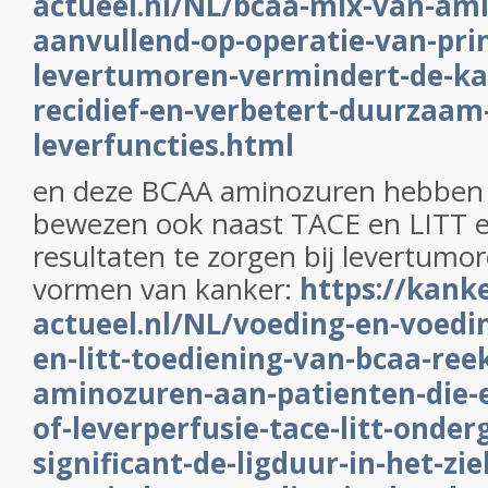
actueel.nl/NL/bcaa-mix-van-am
aanvullend-op-operatie-van-pri
levertumoren-vermindert-de-ka
recidief-en-verbetert-duurzaam
leverfuncties.html
en deze BCAA aminozuren hebben 
bewezen ook naast TACE en LITT e
resultaten te zorgen bij levertumo
vormen van kanker:
https://kanke
actueel.nl/NL/voeding-en-voedin
en-litt-toediening-van-bcaa-ree
aminozuren-aan-patienten-die-e
of-leverperfusie-tace-litt-onde
significant-de-ligduur-in-het-zi