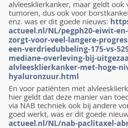
alvleesklierkanker, maar geldt ook 
tumoren, dus ook voor borstkanke
enz. was er dit goede nieuws:
http
actueel.nl/NL/pegph20-eiwit-en
zorgt-voor-veel-langere-progress
een-verdriedubbeling-175-vs-52
mediane-overleving-bij-uitgezaa
alvleesklierkanker-met-hoge-ni
hyaluronzuur.html
En voor patiënten met alvleesklier
hier geldt dat deze manier van to
via NAB techniek ook bij andere v
goed werkt, was er dit goede nieu
actueel.nl/NL/nab-paclitaxel-ab