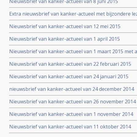
Nieuwsbrief van kanker-actueel van 8 juni 2015
Extra nieuwsbrief van kanker-actueel met bijzondere le
Truth about cancer: Step outside the box op 25 mei 20
Nieuwsbrief van kanker-actueel van 12 mei 2015
symposium
Nieuwsbrief van kanker-actueel van 1 april 2015
Nieuwsbrief van kanker-actueel van 1 maart 2015 met ap
wetenschappelijk bewezen niet-toxische middelen en b
Nieuwsbrief van kanker-actueel van 22 februari 2015
Nieuwsbrief van kanker-actueel van 24 januari 2015
nieuwsbrief van kanker-actueel van 24 december 2014
Nieuwsbrief van kanker-actueel van 26 november 2014
Nieuwsbrief van kanker-actueel van 1 november 2014
Nieuwsbrief van kanker-actueel van 11 oktober 2014