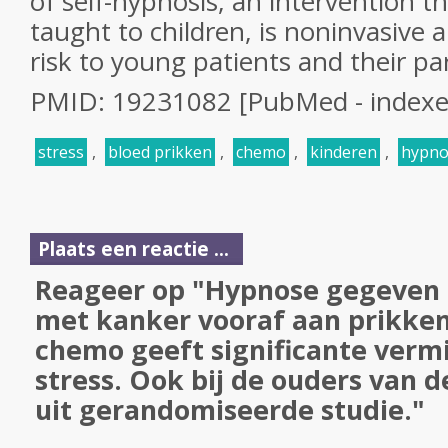
of self-hypnosis, an intervention th
taught to children, is noninvasive
risk to young patients and their pa
PMID: 19231082 [PubMed - index
stress
,
bloed prikken
,
chemo
,
kinderen
,
hypno
Plaats een reactie ...
Reageer op "Hypnose gegeven 
met kanker vooraf aan prikken
chemo geeft significante verm
stress. Ook bij de ouders van d
uit gerandomiseerde studie."