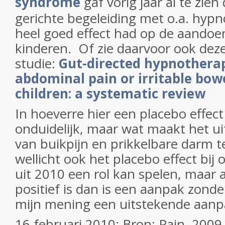
syndrome
gaf vorig jaar al te zien
gerichte begeleiding met o.a. hyp
heel goed effect had op de aandoe
kinderen. Of zie daarvoor ook dez
studie:
Gut-directed hypnotherap
abdominal pain or irritable bow
children: a systematic review
In hoeverre hier een placebo effect
onduidelijk, maar wat maakt het uit
van buikpijn en prikkelbare darm te
wellicht ook het placebo effect bij
uit 2010 een rol kan spelen, maar a
positief is dan is een aanpak zond
mijn mening een uitstekende aanp
16 februari 2010: Bron: Pain. 2009