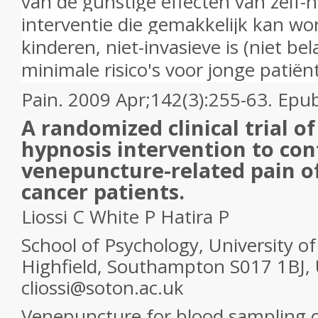
van de gunstige effecten van zelf-
interventie die gemakkelijk kan w
kinderen, niet-invasieve is (niet be
minimale risico's voor jonge patië
Pain. 2009 Apr;142(3):255-63. Epu
A randomized clinical trial of
hypnosis intervention to con
venepuncture-related pain of
cancer patients.
Liossi C White P Hatira P
School of Psychology, University 
Highfield, Southampton S017 1BJ, 
cliossi@soton.ac.uk
Venepuncture for blood sampling c