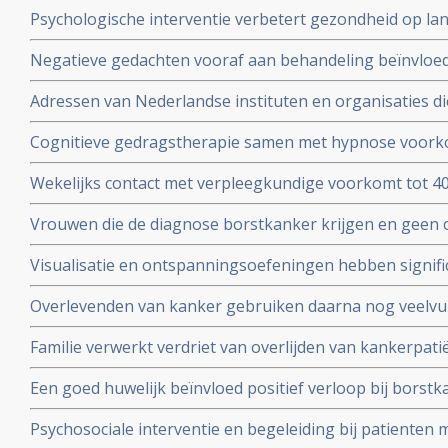
geeft significante vermindering van stress. Ook bij de ou
Psychologische interventie verbetert gezondheid op la
gerandomiseerde studie.
borstkanker blijkt uit gerandomiseerde studie. Artikel g
Negatieve gedachten vooraf aan behandeling beïnvloed 
van leven na de behandeling van patienten met hoofd-, 
Adressen van Nederlandse instituten en organisaties di
Nederlandse vergelijkende studie.
vindt u onder nuttige adressen.
Cognitieve gedragstherapie samen met hypnose voorko
significant vermoeidheid na bestraling bij borstkanker 
Wekelijks contact met verpleegkundige voorkomt tot 40%
zorg, aldus 2 gerandomiseerde studies.
succesvol behandelde kankerpatiënten aldus Schotse s
Vrouwen die de diagnose borstkanker krijgen en geen 
kankerpatienten.
familie en/of vrienden hebben 50% meer kans te overli
Visualisatie en ontspanningsoefeningen hebben signific
vrouwen met borstkanker die wel ondersteuning krijgen 
immuunwaarden (o.a. T-killercells) in het bloed van bo
Overlevenden van kanker gebruiken daarna nog veelvu
II en III.
en behandelingen om een recidief te voorkomen toont
Familie verwerkt verdriet van overlijden van kankerpat
onderzoek onder 4134 overlevenden van kanker aan.
als de kankerpatiënt sterft door natuurlijk stervensproc
Een goed huwelijk beïnvloed positief verloop bij borstk
een negatieve invloed op verloop van borstkanker.
Psychosociale interventie en begeleiding bij patienten 