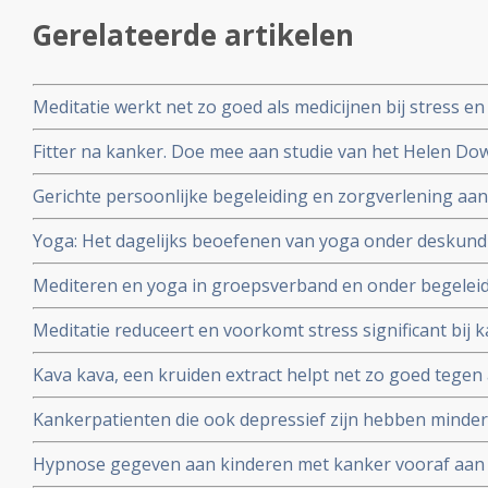
Gerelateerde artikelen
Meditatie werkt net zo goed als medicijnen bij stress en d
analyse van 47 studies
Fitter na kanker. Doe mee aan studie van het Helen Dowl
effecten van vermoeidheid na te zijn behandeld voor k
Gerichte persoonlijke begeleiding en zorgverlening aa
vermindert sterfte met 60% op 5-jaars basis in vergelij
Yoga: Het dagelijks beoefenen van yoga onder deskund
depressieve ouderen. Vooral geldt dit voor ouderen me
significant psychische klachten en herstelt abnormale c
Mediteren en yoga in groepsverband en onder begeleidi
immuunfunctie bij patiënten met uitgezaaide borstkank
kwaliteit van leven en psychologische klachten bij men
Meditatie reduceert en voorkomt stress significant bij 
overleven..Vooral (ex) borstkankerpatienten hebben hier
positieve invloed op kwaliteit van leven en verwerking v
Kava kava, een kruiden extract helpt net zo goed tege
((GAB) dan medicijnen als Opipramol en Buspirone blijk
Kankerpatienten die ook depressief zijn hebben minder
dubbelblinde gerandomiseerde studie.
en depressie is van invloed op levensduur blijkt uit enke
Hypnose gegeven aan kinderen met kanker vooraf aan 
juli 2010