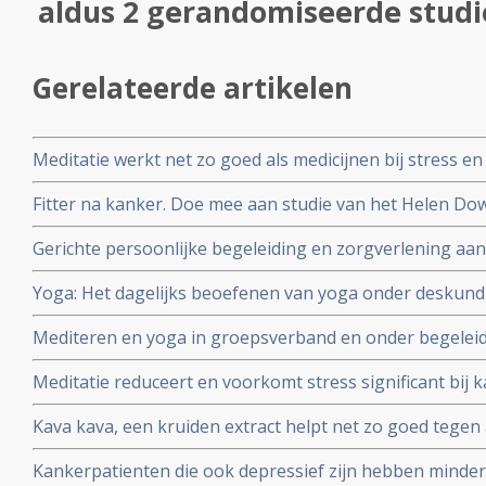
aldus 2 gerandomiseerde studi
Gerelateerde artikelen
Meditatie werkt net zo goed als medicijnen bij stress en d
analyse van 47 studies
Fitter na kanker. Doe mee aan studie van het Helen Dowl
effecten van vermoeidheid na te zijn behandeld voor k
Gerichte persoonlijke begeleiding en zorgverlening aa
vermindert sterfte met 60% op 5-jaars basis in vergelij
Yoga: Het dagelijks beoefenen van yoga onder deskund
depressieve ouderen. Vooral geldt dit voor ouderen me
significant psychische klachten en herstelt abnormale c
Mediteren en yoga in groepsverband en onder begeleidi
immuunfunctie bij patiënten met uitgezaaide borstkank
kwaliteit van leven en psychologische klachten bij men
Meditatie reduceert en voorkomt stress significant bij 
overleven..Vooral (ex) borstkankerpatienten hebben hier
positieve invloed op kwaliteit van leven en verwerking v
Kava kava, een kruiden extract helpt net zo goed tege
((GAB) dan medicijnen als Opipramol en Buspirone blijk
Kankerpatienten die ook depressief zijn hebben minder
dubbelblinde gerandomiseerde studie.