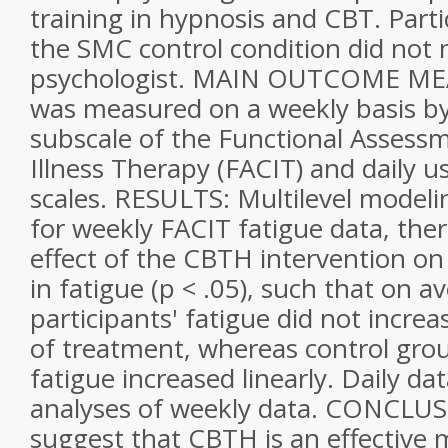
training in hypnosis and CBT. Parti
the SMC control condition did not 
psychologist. MAIN OUTCOME ME
was measured on a weekly basis by
subscale of the Functional Assess
Illness Therapy (FACIT) and daily u
scales. RESULTS: Multilevel modeli
for weekly FACIT fatigue data, ther
effect of the CBTH intervention on
in fatigue (p < .05), such that on 
participants' fatigue did not incre
of treatment, whereas control grou
fatigue increased linearly. Daily d
analyses of weekly data. CONCLUS
suggest that CBTH is an effective 