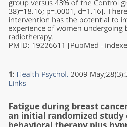
group versus 43% of the Control gr
38)=18.16; p=.0001, d=1.16]. Ther
intervention has the potential to i
experience of women undergoing b
radiotherapy.
PMID: 19226611 [PubMed - index
1:
Health Psychol.
2009 May;28(3):
Links
Fatigue during breast cance
an initial randomized study 
behavioral therapy plus hyp