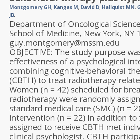
Montgomery GH
,
Kangas M
,
David D
,
Hallquist MN
,
G
JB
.
Department of Oncological Science
School of Medicine, New York, NY 
guy.montgomery@mssm.edu
OBJECTIVE: The study purpose was 
effectiveness of a psychological in
combining cognitive-behavioral th
(CBTH) to treat radiotherapy-relat
Women (n = 42) scheduled for brea
radiotherapy were randomly assign
standard medical care (SMC) (n = 2
intervention (n = 22) in addition to
assigned to receive CBTH met indiv
clinical psychologist. CBTH partici