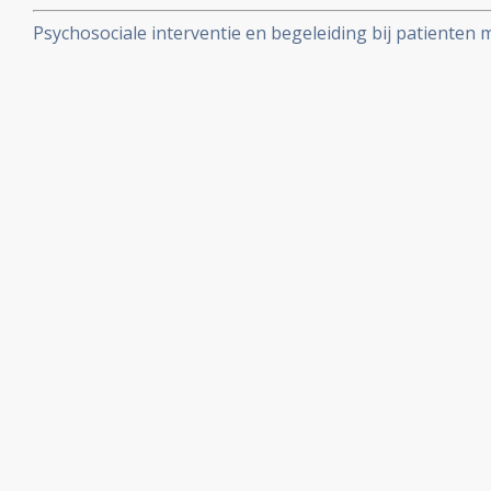
een negatieve invloed op verloop van borstkanker.
Psychosociale interventie en begeleiding bij patienten 
belangrijke artikelen