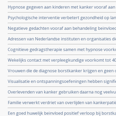
en depressie is van invloed op levensduur blijkt uit enke
Hypnose gegeven aan kinderen met kanker vooraf aan 
juli 2010
geeft significante vermindering van stress. Ook bij de ou
Psychologische interventie verbetert gezondheid op la
gerandomiseerde studie.
borstkanker blijkt uit gerandomiseerde studie. Artikel g
Negatieve gedachten vooraf aan behandeling beïnvloed 
van leven na de behandeling van patienten met hoofd-, 
Adressen van Nederlandse instituten en organisaties di
Nederlandse vergelijkende studie.
vindt u onder nuttige adressen.
Cognitieve gedragstherapie samen met hypnose voorko
significant vermoeidheid na bestraling bij borstkanker 
Wekelijks contact met verpleegkundige voorkomt tot 40%
zorg, aldus 2 gerandomiseerde studies.
succesvol behandelde kankerpatiënten aldus Schotse s
Vrouwen die de diagnose borstkanker krijgen en geen 
kankerpatienten.
familie en/of vrienden hebben 50% meer kans te overli
Visualisatie en ontspanningsoefeningen hebben signific
vrouwen met borstkanker die wel ondersteuning krijgen 
immuunwaarden (o.a. T-killercells) in het bloed van bo
Overlevenden van kanker gebruiken daarna nog veelvu
II en III.
en behandelingen om een recidief te voorkomen toont
Familie verwerkt verdriet van overlijden van kankerpat
onderzoek onder 4134 overlevenden van kanker aan.
als de kankerpatiënt sterft door natuurlijk stervensproc
Een goed huwelijk beïnvloed positief verloop bij borstk