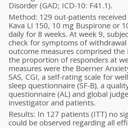
Disorder (GAD; ICD-10: F41.1).
Method: 129 out-patients received
Kava LI 150, 10 mg Buspirone or
daily for 8 weeks. At week 9, subje
check for symptoms of withdrawal 
outcome measures comprised the
the proportion of responders at w
measures were the Boerner Anxiety
SAS, CGI, a self-rating scale for well
sleep questionnaire (SF-B), a quality
questionnaire (AL) and global jud
investigator and patients.
Results: In 127 patients (ITT) no si
could be observed regarding all eff