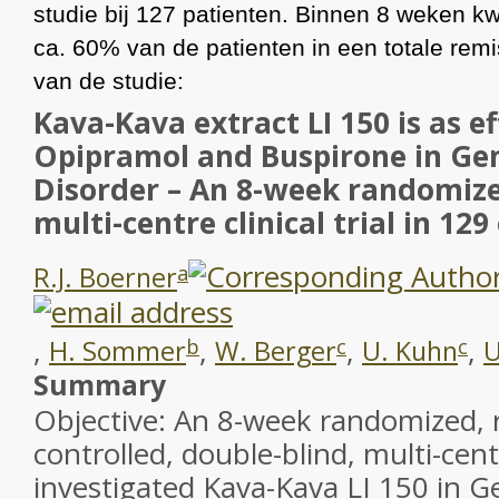
studie bij 127 patienten. Binnen 8 weken k
ca. 60% van de patienten in een totale remis
van de studie:
Kava-Kava extract LI 150 is as ef
Opipramol and Buspirone in Gen
Disorder – An 8-week randomize
multi-centre clinical trial in 12
R.J. Boerner
a
,
,
,
,
H. Sommer
W. Berger
U. Kuhn
U
b
c
c
Summary
Objective: An 8-week randomized, 
controlled, double-blind, multi-centre
investigated Kava-Kava LI 150 in G