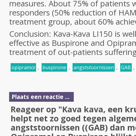
measures. About 75% of patients we
responders (50% reduction of HAMA
treatment group, about 60% achiev
Conclusion: Kava-Kava LI150 is well
effective as Buspirone and Opipram
treatment of out-patients sufferi
opipramol
,
buspirone
,
angststoornissen
,
GAB
,
Plaats een reactie ...
Reageer op "Kava kava, een kr
helpt net zo goed tegen algem
angststoornissen ((GAB) dan me