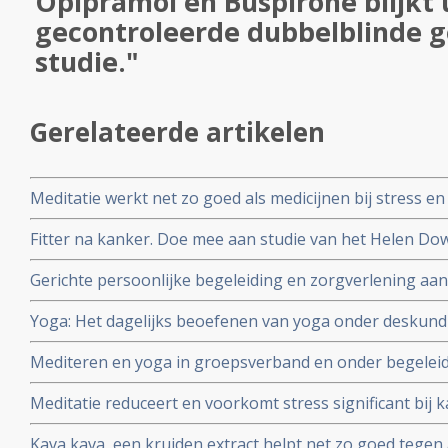
Opipramol en Buspirone blijkt 
gecontroleerde dubbelblinde 
studie."
Gerelateerde artikelen
Meditatie werkt net zo goed als medicijnen bij stress en d
analyse van 47 studies
Fitter na kanker. Doe mee aan studie van het Helen Dowl
effecten van vermoeidheid na te zijn behandeld voor k
Gerichte persoonlijke begeleiding en zorgverlening aa
vermindert sterfte met 60% op 5-jaars basis in vergelij
Yoga: Het dagelijks beoefenen van yoga onder deskund
depressieve ouderen. Vooral geldt dit voor ouderen me
significant psychische klachten en herstelt abnormale c
Mediteren en yoga in groepsverband en onder begeleidi
immuunfunctie bij patiënten met uitgezaaide borstkank
kwaliteit van leven en psychologische klachten bij men
Meditatie reduceert en voorkomt stress significant bij 
overleven..Vooral (ex) borstkankerpatienten hebben hier
positieve invloed op kwaliteit van leven en verwerking v
Kava kava, een kruiden extract helpt net zo goed tege