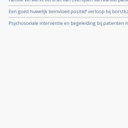
onderzoek onder 4134 overlevenden van kanker aan.
als de kankerpatiënt sterft door natuurlijk stervensproc
Een goed huwelijk beïnvloed positief verloop bij borstk
een negatieve invloed op verloop van borstkanker.
Psychosociale interventie en begeleiding bij patienten 
belangrijke artikelen