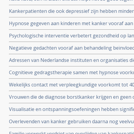
((GAB) dan medicijnen als Opipramol en Buspirone blijk
Kankerpatienten die ook depressief zijn hebben minder
dubbelblinde gerandomiseerde studie.
en depressie is van invloed op levensduur blijkt uit enke
Hypnose gegeven aan kinderen met kanker vooraf aan 
juli 2010
geeft significante vermindering van stress. Ook bij de ou
Psychologische interventie verbetert gezondheid op la
gerandomiseerde studie.
borstkanker blijkt uit gerandomiseerde studie. Artikel g
Negatieve gedachten vooraf aan behandeling beïnvloed 
van leven na de behandeling van patienten met hoofd-, 
Adressen van Nederlandse instituten en organisaties di
Nederlandse vergelijkende studie.
vindt u onder nuttige adressen.
Cognitieve gedragstherapie samen met hypnose voorko
significant vermoeidheid na bestraling bij borstkanker 
Wekelijks contact met verpleegkundige voorkomt tot 40%
zorg, aldus 2 gerandomiseerde studies.
succesvol behandelde kankerpatiënten aldus Schotse s
Vrouwen die de diagnose borstkanker krijgen en geen 
kankerpatienten.
familie en/of vrienden hebben 50% meer kans te overli
Visualisatie en ontspanningsoefeningen hebben signific
vrouwen met borstkanker die wel ondersteuning krijgen 
immuunwaarden (o.a. T-killercells) in het bloed van bo
Overlevenden van kanker gebruiken daarna nog veelvu
II en III.
en behandelingen om een recidief te voorkomen toont
Familie verwerkt verdriet van overlijden van kankerpat