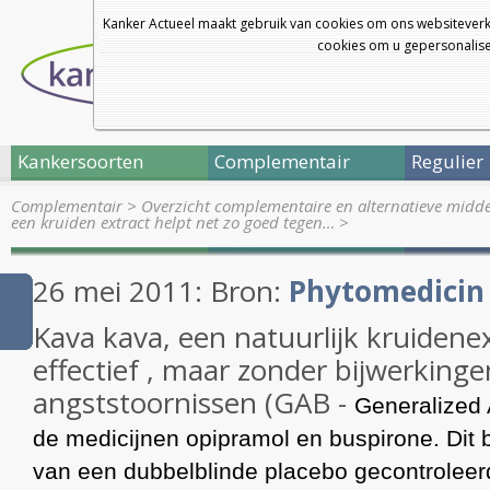
Kanker Actueel maakt gebruik van cookies om ons websiteverk
cookies om u gepersonalisee
Kankersoorten
Complementair
Regulier
Complementair
>
Overzicht complementaire en alternatieve midd
een kruiden extract helpt net zo goed tegen…
>
26 mei 2011: Bron:
Phytomedicin
Kava kava, een natuurlijk kruidenex
effectief , maar zonder bijwerkinge
angststoornissen (GAB -
Generalized 
de medicijnen opipramol en buspirone. Dit bl
van een dubbelblinde placebo gecontrolee