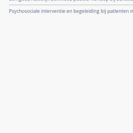
een negatieve invloed op verloop van borstkanker.
Psychosociale interventie en begeleiding bij patienten 
belangrijke artikelen