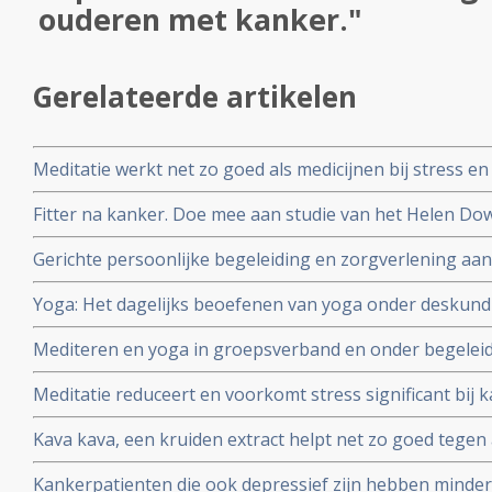
ouderen met kanker."
Gerelateerde artikelen
Meditatie werkt net zo goed als medicijnen bij stress en d
analyse van 47 studies
Fitter na kanker. Doe mee aan studie van het Helen Dowl
effecten van vermoeidheid na te zijn behandeld voor k
Gerichte persoonlijke begeleiding en zorgverlening aa
vermindert sterfte met 60% op 5-jaars basis in vergelij
Yoga: Het dagelijks beoefenen van yoga onder deskund
depressieve ouderen. Vooral geldt dit voor ouderen me
significant psychische klachten en herstelt abnormale c
Mediteren en yoga in groepsverband en onder begeleidi
immuunfunctie bij patiënten met uitgezaaide borstkank
kwaliteit van leven en psychologische klachten bij men
Meditatie reduceert en voorkomt stress significant bij 
overleven..Vooral (ex) borstkankerpatienten hebben hier
positieve invloed op kwaliteit van leven en verwerking v
Kava kava, een kruiden extract helpt net zo goed tege
((GAB) dan medicijnen als Opipramol en Buspirone blijk
Kankerpatienten die ook depressief zijn hebben minder
dubbelblinde gerandomiseerde studie.