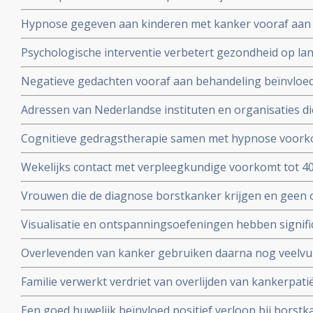
en depressie is van invloed op levensduur blijkt uit enke
Hypnose gegeven aan kinderen met kanker vooraf aan 
juli 2010
geeft significante vermindering van stress. Ook bij de ou
Psychologische interventie verbetert gezondheid op la
gerandomiseerde studie.
borstkanker blijkt uit gerandomiseerde studie. Artikel g
Negatieve gedachten vooraf aan behandeling beïnvloed 
van leven na de behandeling van patienten met hoofd-, 
Adressen van Nederlandse instituten en organisaties di
Nederlandse vergelijkende studie.
vindt u onder nuttige adressen.
Cognitieve gedragstherapie samen met hypnose voorko
significant vermoeidheid na bestraling bij borstkanker 
Wekelijks contact met verpleegkundige voorkomt tot 40%
zorg, aldus 2 gerandomiseerde studies.
succesvol behandelde kankerpatiënten aldus Schotse s
Vrouwen die de diagnose borstkanker krijgen en geen 
kankerpatienten.
familie en/of vrienden hebben 50% meer kans te overli
Visualisatie en ontspanningsoefeningen hebben signific
vrouwen met borstkanker die wel ondersteuning krijgen 
immuunwaarden (o.a. T-killercells) in het bloed van bo
Overlevenden van kanker gebruiken daarna nog veelvu
II en III.
en behandelingen om een recidief te voorkomen toont
Familie verwerkt verdriet van overlijden van kankerpat
onderzoek onder 4134 overlevenden van kanker aan.
als de kankerpatiënt sterft door natuurlijk stervensproc
Een goed huwelijk beïnvloed positief verloop bij borstk