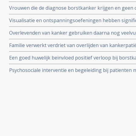
succesvol behandelde kankerpatiënten aldus Schotse s
Vrouwen die de diagnose borstkanker krijgen en geen 
kankerpatienten.
familie en/of vrienden hebben 50% meer kans te overli
Visualisatie en ontspanningsoefeningen hebben signific
vrouwen met borstkanker die wel ondersteuning krijgen 
immuunwaarden (o.a. T-killercells) in het bloed van bo
Overlevenden van kanker gebruiken daarna nog veelvu
II en III.
en behandelingen om een recidief te voorkomen toont
Familie verwerkt verdriet van overlijden van kankerpat
onderzoek onder 4134 overlevenden van kanker aan.
als de kankerpatiënt sterft door natuurlijk stervensproc
Een goed huwelijk beïnvloed positief verloop bij borstk
een negatieve invloed op verloop van borstkanker.
Psychosociale interventie en begeleiding bij patienten 
belangrijke artikelen