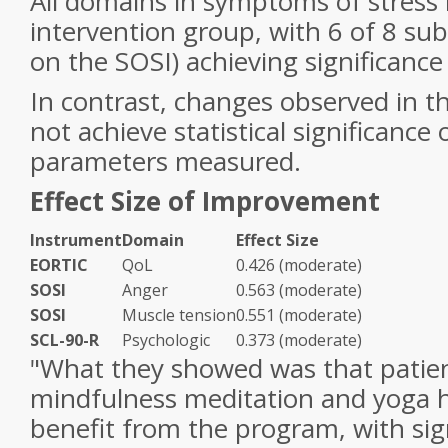
All domains in symptoms of stress
intervention group, with 6 of 8 su
on the SOSI) achieving significance 
In contrast, changes observed in t
not achieve statistical significance
parameters measured.
Effect Size of Improvement
Instrument
Domain
Effect Size
EORTIC
QoL
0.426 (moderate)
SOSI
Anger
0.563 (moderate)
SOSI
Muscle tension
0.551 (moderate)
SCL-90-R
Psychologic
0.373 (moderate)
"What they showed was that patie
mindfulness meditation and yoga
benefit from the program, with sig