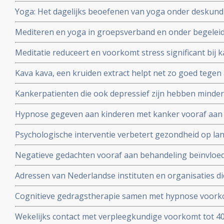
vermindert sterfte met 60% op 5-jaars basis in vergelij
Yoga: Het dagelijks beoefenen van yoga onder deskund
depressieve ouderen. Vooral geldt dit voor ouderen me
significant psychische klachten en herstelt abnormale c
Mediteren en yoga in groepsverband en onder begeleidi
immuunfunctie bij patiënten met uitgezaaide borstkank
kwaliteit van leven en psychologische klachten bij men
Meditatie reduceert en voorkomt stress significant bij 
overleven..Vooral (ex) borstkankerpatienten hebben hier
positieve invloed op kwaliteit van leven en verwerking v
Kava kava, een kruiden extract helpt net zo goed tege
((GAB) dan medicijnen als Opipramol en Buspirone blijk
Kankerpatienten die ook depressief zijn hebben minder
dubbelblinde gerandomiseerde studie.
en depressie is van invloed op levensduur blijkt uit enke
Hypnose gegeven aan kinderen met kanker vooraf aan 
juli 2010
geeft significante vermindering van stress. Ook bij de ou
Psychologische interventie verbetert gezondheid op la
gerandomiseerde studie.
borstkanker blijkt uit gerandomiseerde studie. Artikel g
Negatieve gedachten vooraf aan behandeling beïnvloed 
van leven na de behandeling van patienten met hoofd-, 
Adressen van Nederlandse instituten en organisaties di
Nederlandse vergelijkende studie.
vindt u onder nuttige adressen.
Cognitieve gedragstherapie samen met hypnose voorko
significant vermoeidheid na bestraling bij borstkanker 
Wekelijks contact met verpleegkundige voorkomt tot 40%
zorg, aldus 2 gerandomiseerde studies.