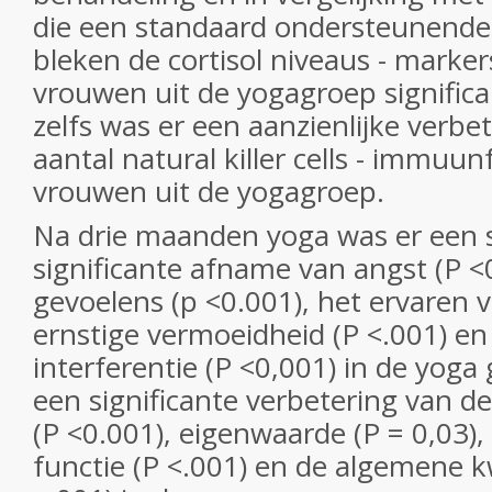
die een standaard ondersteunende
bleken de cortisol niveaus - markers
vrouwen uit de yogagroep significa
zelfs was er een aanzienlijke verbe
aantal natural killer cells - immuunf
vrouwen uit de yogagroep.
Na drie maanden yoga was er een s
significante afname van angst (P <
gevoelens (p <0.001), het ervaren va
ernstige vermoeidheid (P <.001) e
interferentie (P <0,001) in de yoga
een significante verbetering van d
(P <0.001), eigenwaarde (P = 0,03),
functie (P <.001) en de algemene kw