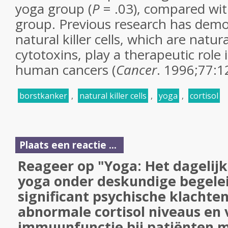
yoga group (
P
= .03), compared wit
group. Previous research has demo
natural killer cells, which are natur
cytotoxins, play a therapeutic role
human cancers (
Cancer
. 1996;77:1
borstkanker
,
natural killer cells
,
yoga
,
cortisol
Plaats een reactie ...
Reageer op "Yoga: Het dagelij
yoga onder deskundige begele
significant psychische klachten
abnormale cortisol niveaus en 
immuunfunctie bij patiënten m