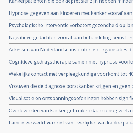
Kankerpatienten die ook depressief zijn hebben minder
dubbelblinde gerandomiseerde studie.
en depressie is van invloed op levensduur blijkt uit enke
Hypnose gegeven aan kinderen met kanker vooraf aan 
juli 2010
geeft significante vermindering van stress. Ook bij de ou
Psychologische interventie verbetert gezondheid op la
gerandomiseerde studie.
borstkanker blijkt uit gerandomiseerde studie. Artikel g
Negatieve gedachten vooraf aan behandeling beïnvloed 
van leven na de behandeling van patienten met hoofd-, 
Adressen van Nederlandse instituten en organisaties di
Nederlandse vergelijkende studie.
vindt u onder nuttige adressen.
Cognitieve gedragstherapie samen met hypnose voorko
significant vermoeidheid na bestraling bij borstkanker 
Wekelijks contact met verpleegkundige voorkomt tot 40%
zorg, aldus 2 gerandomiseerde studies.
succesvol behandelde kankerpatiënten aldus Schotse s
Vrouwen die de diagnose borstkanker krijgen en geen 
kankerpatienten.
familie en/of vrienden hebben 50% meer kans te overli
Visualisatie en ontspanningsoefeningen hebben signific
vrouwen met borstkanker die wel ondersteuning krijgen 
immuunwaarden (o.a. T-killercells) in het bloed van bo
Overlevenden van kanker gebruiken daarna nog veelvu
II en III.
en behandelingen om een recidief te voorkomen toont
Familie verwerkt verdriet van overlijden van kankerpat
onderzoek onder 4134 overlevenden van kanker aan.
als de kankerpatiënt sterft door natuurlijk stervensproc