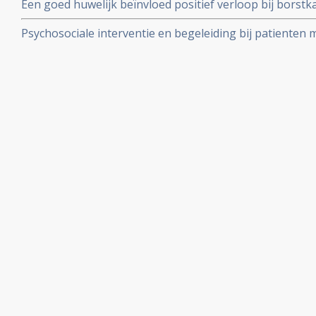
Een goed huwelijk beïnvloed positief verloop bij borstk
een negatieve invloed op verloop van borstkanker.
Psychosociale interventie en begeleiding bij patienten 
belangrijke artikelen