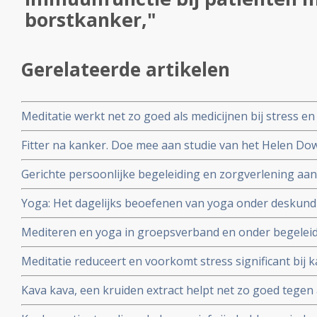
borstkanker,"
Gerelateerde artikelen
Meditatie werkt net zo goed als medicijnen bij stress en d
analyse van 47 studies
Fitter na kanker. Doe mee aan studie van het Helen Dowl
effecten van vermoeidheid na te zijn behandeld voor k
Gerichte persoonlijke begeleiding en zorgverlening aa
vermindert sterfte met 60% op 5-jaars basis in vergelij
Yoga: Het dagelijks beoefenen van yoga onder deskund
depressieve ouderen. Vooral geldt dit voor ouderen me
significant psychische klachten en herstelt abnormale c
Mediteren en yoga in groepsverband en onder begeleidi
immuunfunctie bij patiënten met uitgezaaide borstkank
kwaliteit van leven en psychologische klachten bij men
Meditatie reduceert en voorkomt stress significant bij 
overleven..Vooral (ex) borstkankerpatienten hebben hier
positieve invloed op kwaliteit van leven en verwerking v
Kava kava, een kruiden extract helpt net zo goed tege
((GAB) dan medicijnen als Opipramol en Buspirone blijk