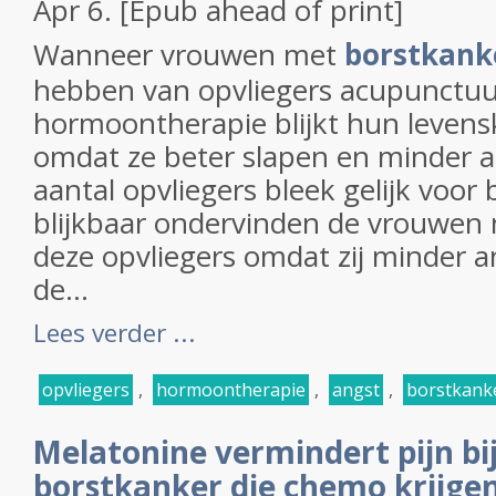
Apr 6. [Epub ahead of print]
Wanneer vrouwen met
borstkank
hebben van opvliegers acupunctuur 
hormoontherapie blijkt hun levensk
omdat ze beter slapen en minder 
aantal opvliegers bleek gelijk voo
blijkbaar ondervinden de vrouwen 
deze opvliegers omdat zij minder a
de...
Lees verder ...
opvliegers
,
hormoontherapie
,
angst
,
borstkank
Melatonine vermindert pijn bi
borstkanker die chemo krijge