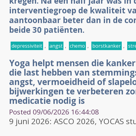
kregen. Na een half jaar was in 
interventiegroep de kwaliteit v
aantoonbaar beter dan in de co
beide 30 patiënten.
depressiviteit
,
angst
,
chemo
,
borstkanker
,
str
Yoga helpt mensen die kanker
die last hebben van stemming
angst, vermoeidheid of slapel
bijwerkingen te verbeteren zo
medicatie nodig is
Posted 09/06/2026 16:44:08
9 juni 2026: ASCO 2026, YOCAS st