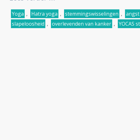
Yoga
,
Hatra yoga
,
stemmingswisselingen
,
angst
slapeloosheid
,
overlevenden van kanker
,
YOCAS st