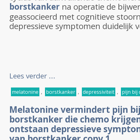
borstkanker
na operatie de bijwe
geassocieerd met cognitieve stoorn
depressieve symptomen duidelijk 
Lees verder ...
melatonine
,
borstkanker
,
depressiviteit
,
pijn bi
Melatonine vermindert pijn bi
borstkanker die chemo krijge
ontstaan depressieve sympto
van borstkanker copy 1