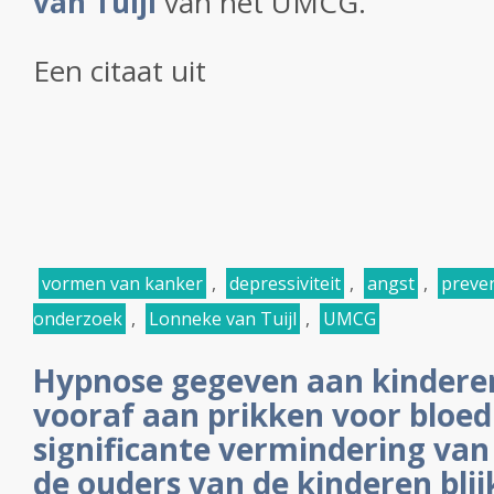
van Tuijl
van het UMCG.
Een citaat uit
vormen van kanker
,
depressiviteit
,
angst
,
preven
onderzoek
,
Lonneke van Tuijl
,
UMCG
Hypnose gegeven aan kindere
vooraf aan prikken voor bloe
significante vermindering van 
de ouders van de kinderen blij