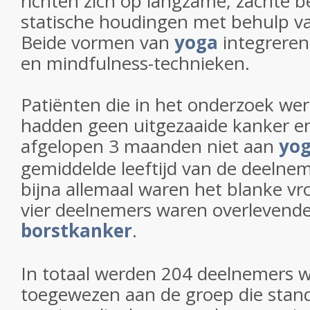
richten zich op langzame, zachte 
statische houdingen met behulp v
Beide vormen van
yoga
integrere
en mindfulness-technieken.
Patiënten die in het onderzoek w
hadden geen uitgezaaide kanker e
afgelopen 3 maanden niet aan
yo
gemiddelde leeftijd van de deelnem
bijna allemaal waren het blanke vr
vier deelnemers waren overlevend
borstkanker
.
In totaal werden 204 deelnemers wi
toegewezen aan de groep die stan