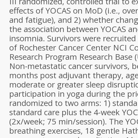
III randomized, controlled trial to 
effects of YOCAS on MoD (i.e., over
and fatigue), and 2) whether chan
the association between YOCAS an
insomnia. Survivors were recruited 
of Rochester Cancer Center NCI 
Research Program Research Base
Non-metastatic cancer survivors, 
months post adjuvant therapy, aged
moderate or greater sleep disrupti
participation in yoga during the p
randomized to two arms: 1) standa
standard care plus the 4-week YOC
(2x/week; 75 min/session). The YO
breathing exercises, 18 gentle Hat