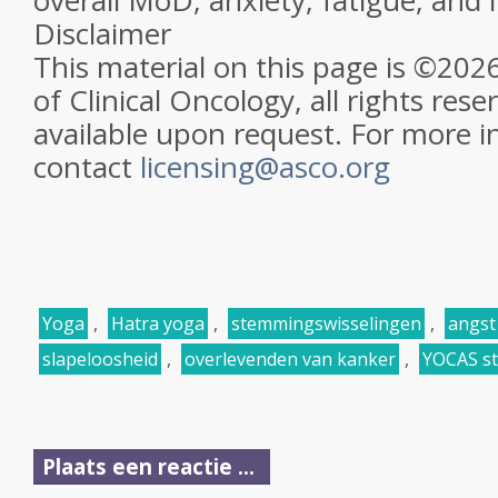
overall MoD, anxiety, fatigue, and
Disclaimer
This material on this page is ©202
of Clinical Oncology, all rights rese
available upon request. For more i
contact
licensing@asco.org
Yoga
,
Hatra yoga
,
stemmingswisselingen
,
angst
slapeloosheid
,
overlevenden van kanker
,
YOCAS st
Plaats een reactie ...