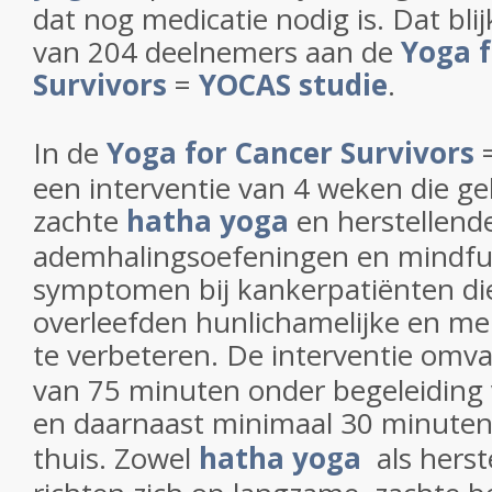
dat nog medicatie nodig is. Dat blij
van 204 deelnemers aan de
Yoga f
Survivors
=
YOCAS studie
.
In de
Yoga for Cancer Survivors
een interventie van 4 weken die g
zachte
hatha yoga
en herstellend
ademhalingsoefeningen en mindfu
symptomen bij kankerpatiënten di
overleefden hunlichamelijke en me
te verbeteren. De interventie omv
van 75 minuten onder begeleiding 
en daarnaast minimaal 30 minute
thuis. Zowel
hatha yoga
als herst