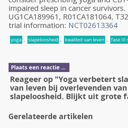
impaired sleep in cancer survivors.
UG1CA189961, R01CA181064, T32C
trial information:
NCT02613364
yoga
,
slapeloosheid
,
kwaliteit van leven
,
fase III
Plaats een reactie ...
Reageer op "Yoga verbetert sla
van leven bij overlevenden va
slapeloosheid. Blijkt uit grote f
Gerelateerde artikelen