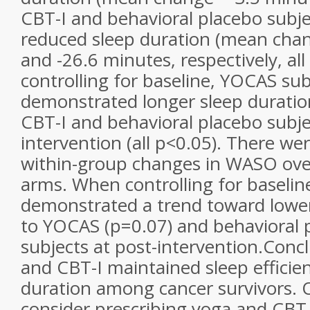
CBT-I and behavioral placebo subjec
reduced sleep duration (mean cha
and -26.6 minutes, respectively, al
controlling for baseline, YOCAS sub
demonstrated longer sleep durati
CBT-I and behavioral placebo subje
intervention (all p<0.05). There wer
within-group changes in WASO over
arms. When controlling for baselin
demonstrated a trend toward lo
to YOCAS (p=0.07) and behavioral 
subjects at post-intervention.
Concl
and CBT-I maintained sleep efficie
duration among cancer survivors. 
consider prescribing yoga and CBT-I