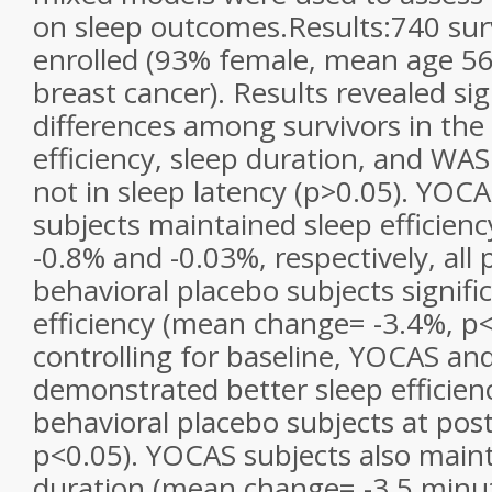
on sleep outcomes.
Results:
740 sur
enrolled (93% female, mean age 5
breast cancer). Results revealed si
differences among survivors in the
efficiency, sleep duration, and WAS
not in sleep latency (p>0.05). YOC
subjects maintained sleep efficie
-0.8% and -0.03%, respectively, all 
behavioral placebo subjects signifi
efficiency (mean change= -3.4%, p
controlling for baseline, YOCAS an
demonstrated better sleep efficie
behavioral placebo subjects at post-
p<0.05). YOCAS subjects also main
duration (mean change= -3.5 minut