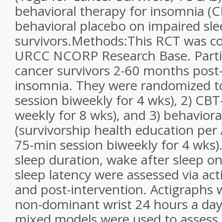
behavioral therapy for insomnia (C
behavioral placebo on impaired sle
survivors.
Methods:
This RCT was co
URCC NCORP Research Base. Parti
cancer survivors 2-60 months post
insomnia. They were randomized t
session biweekly for 4 wks), 2) CBT
weekly for 8 wks), and 3) behaviora
(survivorship health education per
75-min session biweekly for 4 wks). 
sleep duration, wake after sleep o
sleep latency were assessed via act
and post-intervention. Actigraphs
non-dominant wrist 24 hours a day 
mixed models were used to assess i