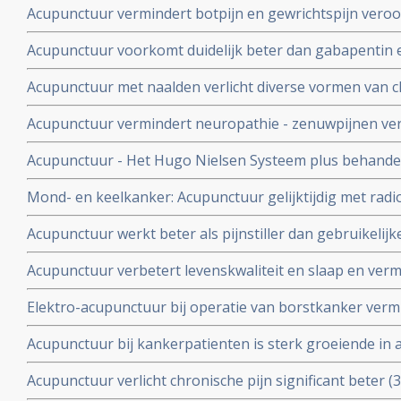
Acupunctuur vermindert botpijn en gewrichtspijn vero
aromataseremmers bij borstkanker met de helft t.o.v. 
Acupunctuur voorkomt duidelijk beter dan gabapentin en
procent versus 30 procent. copy 1
borstkankerpatiënten. En met veel minder bijwerkinge
Acupunctuur met naalden verlicht diverse vormen van ch
dan gebruikelijke zorg en placebo.
Acupunctuur vermindert neuropathie - zenuwpijnen v
Acupunctuur - Het Hugo Nielsen Systeem plus behandel
pijnverlichtend en levensverlengend als aanvulling op c
Mond- en keelkanker: Acupunctuur gelijktijdig met radi
kankerpatiënten, ook bij termnale kankerpatiënten.
keelkanker vermindert significant optreden van droge
Acupunctuur werkt beter als pijnstiller dan gebruikelijk
speekselvorming - xerostomie - en verbetert significant 
morfine blijkt uit gerandomiseerde studie
Acupunctuur verbetert levenskwaliteit en slaap en verm
borstkankerpatienten, die last hebben van opvliegers in
Elektro-acupunctuur bij operatie van borstkanker verm
hormoontherapie.
medicatie, geeft stabielere bloeddruk, minder stress en 
Acupunctuur bij kankerpatienten is sterk groeiende in
Amerika, maar vereist ook specifieke training voor ac
Acupunctuur verlicht chronische pijn significant beter (
acupunctuur juist bij kankerpatienten aldus oncoloog Pr
dubbelblinde gerandomiseerde studie.