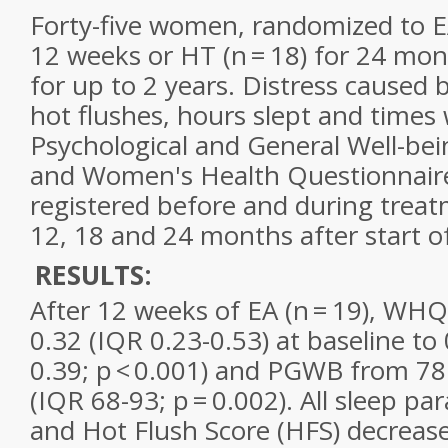
Forty-five women, randomized to EA
12 weeks or HT (n = 18) for 24 mon
for up to 2 years. Distress caused
hot flushes, hours slept and times
Psychological and General Well-be
and Women's Health Questionnair
registered before and during treat
12, 18 and 24 months after start o
RESULTS:
After 12 weeks of EA (n = 19), WH
0.32 (IQR 0.23-0.53) at baseline to
0.39; p < 0.001) and PGWB from 78
(IQR 68-93; p = 0.002). All sleep p
and Hot Flush Score (HFS) decreas