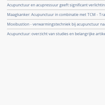
vergevorderde nierkanker. Artikel geplaatst februari 2
Acupunctuur en acupressuur geeft significant verlichtin
moeheid veroorzaakt door chemokuren bij kankerpatie
Maagkanker: Acupunctuur in combinatie met TCM - Trad
(kruiden) vermindert bijwerkingen en bevordert sneller 
Moxibustion - verwarmingstechniek bij acupunctuur na
maagkanker.
vermindert significant bijwerkingen en vergroot 5 jaars 
Acupunctuur: overzicht van studies en belangrijke artik
neuskeelkankerpatiënten van 35,7 naar 50 procent blij