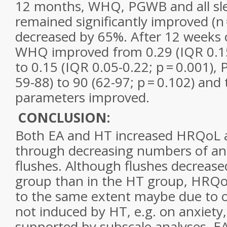
12 months, WHQ, PGWB and all sl
remained significantly improved (n
decreased by 65%. After 12 weeks o
WHQ improved from 0.29 (IQR 0.15-
to 0.15 (IQR 0.05-0.22; p = 0.001)
59-88) to 90 (62-97; p = 0.102) and 
parameters improved.
CONCLUSION:
Both EA and HT increased HRQoL a
through decreasing numbers of and
flushes. Although flushes decreased
group than in the HT group, HRQo
to the same extent maybe due to ot
not induced by HT, e.g. on anxiety, 
supported by subscale analyses. EA