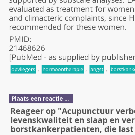
evaluated as treatment for women 
and climacteric complaints, since 
recommended for these women.
PMID:
21468626
[PubMed - as supplied by publisher
opvliegers
,
hormoontherapie
,
angst
,
borstkank
Plaats een reactie ...
Reageer op "Acupunctuur verb
levenskwaliteit en slaap en ve
borstkankerpatienten, die las