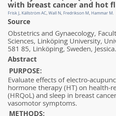
with breast cancer and hot f
Frisk J
,
Källström AC
,
Wall N
,
Fredrikson M
,
Hammar M
.
Source
Obstetrics and Gynaecology, Facult
Sciences, Linköping University, Uni
581 85, Linköping, Sweden, Jessica.
Abstract
PURPOSE:
Evaluate effects of electro-acupunc
hormone therapy (HT) on health-rela
(HRQoL) and sleep in breast cancer
vasomotor symptoms.
METHODS: