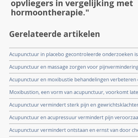
opvliegers in vergelijking met
hormoontherapie."
Gerelateerde artikelen
Acupunctuur in placebo gecontroleerde onderzoeken is m
acupunctuur in de praktijk: aldus reviewstudie naar a
Acupunctuur en massage zorgen voor pijnvermindering
veroorzaakte opvliegers
slapeloosheid en kwaliteit van leven. Onderling zagen d
Acupunctuur en moxibustie behandelingen verbeteren
het Chronisch VermoeidheidsSyndroom (CVS) beter dan 
Moxibustion, een vorm van acupunctuur, voorkomt lat
beste uit de TCM - Traditionele Chinese Medicijnen - Kr
irinotecan veroorzaakt bij patienten met gevorderde d
Acupunctuur vermindert sterk pijn en gewrichtsklachte
die aromatase remmers gebruiken. En verbetering blijkt
Acupunctuur en acupressuur vermindert pijn veroorzaakt
analyse van 17 gerandomiseerde studies
Acupunctuur vermindert ontstaan en ernst van door c
perifere neuropathie bij overlevenden van borstkanker st