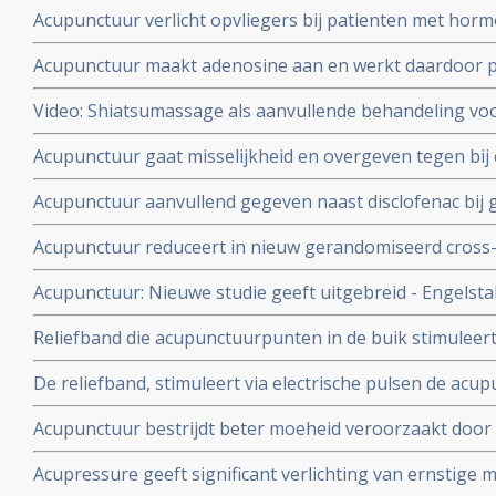
Acupunctuur verlicht opvliegers bij patienten met hor
zo goed als Effexor - Venlafaxine.
Acupunctuur maakt adenosine aan en werkt daardoor pijns
met muizen.
Video: Shiatsumassage als aanvullende behandeling voo
chemo ondergaan. Een voorlichtingsvideo is hier te zien.
Acupunctuur gaat misselijkheid en overgeven tegen bij
een specifiek acupunctuurpunt op de hand - Pericardiu
Acupunctuur aanvullend gegeven naast disclofenac bij 
het meeste effect (30% minder misselijkheid en overgeve
gewrichtspijn geeft significant minder pijn en minder st
Acupunctuur reduceert in nieuw gerandomiseerd cross-
en gerandomiseerde studie bij 88 patiënten met ernstig
de bijwerkingen van chemo.
Acupunctuur: Nieuwe studie geeft uitgebreid - Engelstal
therapeutische waarde van behandelingen met acupunc
Reliefband die acupunctuurpunten in de buik stimuleert
van kanker.
significant verbetering tegen misselijkheid en overgev
De reliefband, stimuleert via electrische pulsen de acu
middelen faalden, aldus dubbelblinde gerandomiseerde kl
geeft beter effect op tegengaan en voorkomen van miss
gepl
Acupunctuur bestrijdt beter moeheid veroorzaakt door
kankerpatiënten met gynaecologische kanker die een 
acupressuur, hoewel ook deze verbeteringen gaven te z
infuus
Acupressure geeft significant verlichting van ernstige