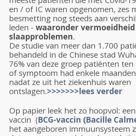
meeste patiënten die met Covid-19
en / of IC waren opgenomen, zes
besmetting nog steeds aan versch
leden -
waaronder vermoeidheid
slaapproblemen
.
De studie van meer dan 1.700 pati
behandeld in de Chinese stad Wuh
76% van deze groep patiënten ten 
of symptoom had enkele maanden t
nadat ze uit het ziekenhuis waren
ontslagen.
>>>>>>>lees verder
Op papier leek het zo hoopvol: ee
vaccin (
BCG-vaccin (Bacille Calm
het aangeboren immuunsysteem z