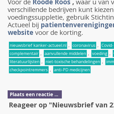
Voor de
Roode Roos
,
waar u van v
verschillende bedrijven kunt kiezen
voedingssuppletie, gebruik Sticht
Actueel bij
patientenverenigingen
website
voor de korting.
nieuwsbrief kanker-actueel.nl
,
coronavirus
,
Covid-
complementair
,
aanvullende middelen
,
voeding
,
literatuurlijsten
,
niet-toxische behandelingen
,
imm
checkpointremmers
,
anti-PD medicijnen
Plaats een reactie ...
Reageer op "Nieuwsbrief van 2