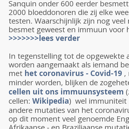
Sanquin onder 600 eerder besmet
2000 bloeddonoren die zij elke we
testen. Waarschijnlijk zijn nog vee
besmet geweest en immuun voor h
>>>>>>>lees verder
In tegenstelling tot de opgewekte a
worden aangemaakt als iemand b
met
het coronavirus - Covid-19
,
minder worden, blijken de zogeh
cellen uit ons immuunsysteem
(
cellen:
Wikipedia
) wel immuniteit 
andere mutaties van het coronavir
op dit moment veel genoemde Engel
Afrikaanse - en Braziliaanse mutatie