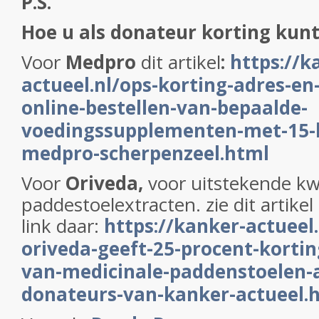
P.S.
H
oe u als donateur korting kunt
Voor
Medpro
dit artikel
:
https://k
actueel.nl/ops-korting-adres-en
online-bestellen-van-bepaalde-
voedingssupplementen-met-15-k
medpro-scherpenzeel.html
Voor
Oriveda,
voor uitstekende kwa
paddestoelextracten.
zie dit artike
link daar:
https://kanker-actueel.
oriveda-geeft-25-procent-kortin
van-medicinale-paddenstoelen-
donateurs-van-kanker-actueel.