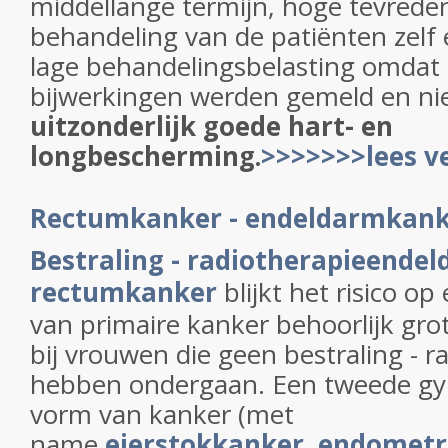
middellange termijn, hoge tevrede
behandeling van de patiënten zelf 
lage behandelingsbelasting omdat 
bijwerkingen werden gemeld en nie
uitzonderlijk goede hart- en
longbescherming.
>>>>>>>lees v
Rectumkanker - endeldarmkank
Bestraling - radiotherapie
endel
rectumkanker
blijkt het risico 
van primaire kanker behoorlijk gr
bij vrouwen die geen bestraling - r
hebben ondergaan. Een tweede gy
vorm van kanker (met
name
eierstokkanker
,
endometr