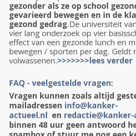
gezonder als ze op school gezon
gevarieerd bewegen
en in de kl
gezond gedrag
.
De universiteit va
vier lang onderzoek op vier basiss
effect van een gezonde lunch en m
bewegen / sporten per dag. Geldt n
volwassenen.
>>>>>>>lees verder
FAQ - veelgestelde vragen:
Vragen kunnen zoals altijd gest
mailadressen
info@kanker-
actueel.nl
en
redactie@kanker-a
binnen 48 uur geen antwoord he
spambox of stuur me nog een ke