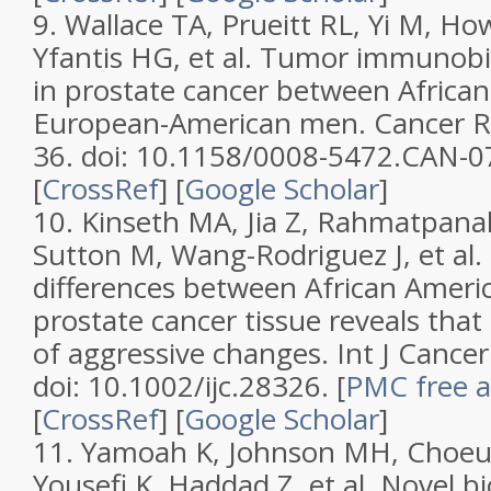
9. Wallace TA, Prueitt RL, Yi M, Ho
Yfantis HG, et al. Tumor immunobio
in prostate cancer between Africa
European-American men. Cancer R
36. doi: 10.1158/0008-5472.CAN-07
[
CrossRef
] [
Google Scholar
]
10. Kinseth MA, Jia Z, Rahmatpana
Sutton M, Wang-Rodriguez J, et al.
differences between African Ameri
prostate cancer tissue reveals that 
of aggressive changes. Int J Cance
doi: 10.1002/ijc.28326. [
PMC free ar
[
CrossRef
] [
Google Scholar
]
11. Yamoah K, Johnson MH, Choeurn
Yousefi K, Haddad Z, et al. Novel 