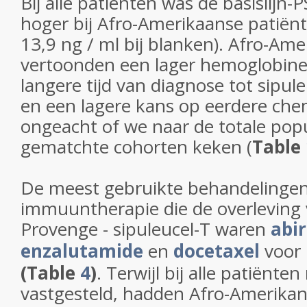
Bij alle patiënten was de basislijn-P
hoger bij Afro-Amerikaanse patiënt
13,9 ng / ml bij blanken). Afro-Am
vertoonden een lager hemoglobine
langere tijd van diagnose tot sipul
en een lagere kans op eerdere che
ongeacht of we naar de totale popu
gematchte cohorten keken (
Table
De meest gebruikte behandelingen
immuuntherapie die de overleving
Provenge - sipuleucel-T waren
abi
enzalutamide
en
docetaxel
voor 
(Table
4
)
. Terwijl bij alle patiën
vastgesteld, hadden Afro-Amerika