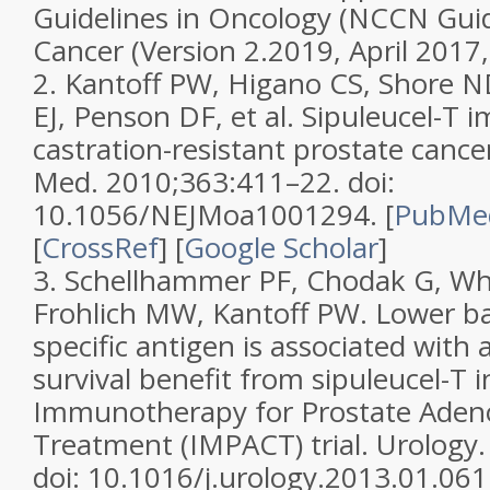
Guidelines in Oncology (NCCN Guid
Cancer (Version 2.2019, April 2017,
2. Kantoff PW, Higano CS, Shore N
EJ, Penson DF, et al. Sipuleucel-T
castration-resistant prostate cancer
Med. 2010;363:411–22. doi:
10.1056/NEJMoa1001294. [
PubMe
[
CrossRef
] [
Google Scholar
]
3. Schellhammer PF, Chodak G, Whi
Frohlich MW, Kantoff PW. Lower ba
specific antigen is associated with 
survival benefit from sipuleucel-T i
Immunotherapy for Prostate Aden
Treatment (IMPACT) trial. Urology
doi: 10.1016/j.urology.2013.01.061.