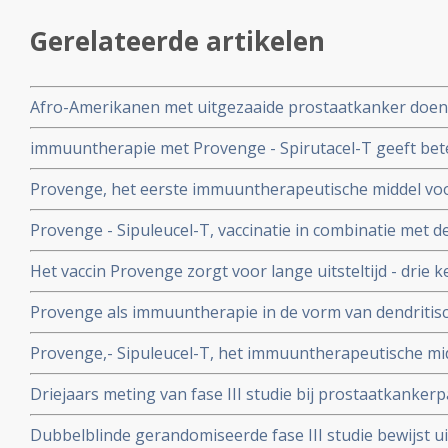
Gerelateerde artikelen
Afro-Amerikanen met uitgezaaide prostaatkanker doen
na immuuntherapie met Provenge - sipuleucel-T. Overal
immuuntherapie met Provenge - Spirutacel-T geeft bete
beter
overleving bij gevorderde prostaatkanker als deze gevo
Provenge, het eerste immuuntherapeutische middel voo
celtherapie
discussie wegens twijfels over opzet van studies. Ook
Provenge - Sipuleucel-T, vaccinatie in combinatie met de
dendreon verdacht van fraude en oplichting
nieuwe studies te zorgen voor significante levensverlen
Het vaccin Provenge zorgt voor lange uitsteltijd - drie 
hormoonresistente prostaatkanker. Lees hier volledige
Provenge - van PSA stijging na eerste lijnsbehandeling.
Provenge als immuuntherapie in de vorm van dendritisch
hormoonresistente gevorderde prostaatkanker geeft sig
Provenge,- Sipuleucel-T, het immuuntherapeutische mid
jaars overleving gaat 38% omhoog. FDA geeft goedkeu
31.000 per injectie. Voor een minimale kuur van 3 injecties
studierapport.
Driejaars meting van fase III studie bij prostaatkankerp
II studie met gevorderde prostaatkankerpatiënten bewij
Dubbelblinde gerandomiseerde fase III studie bewijst u
resultaten dan placebo van behandeling met Provenge 