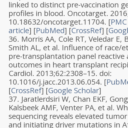
linked to distinct pre-vaccination 
profiles in blood. Oncotarget. 201
10.18632/oncotarget.11704. [
PMC 
article
] [
PubMed
] [
CrossRef
] [
Googl
36. Morris AA, Cole RT, Veledar E, 
Smith AL, et al. Influence of race/e
pre-transplantation panel reactive
outcomes in heart transplant recipi
Cardiol. 2013;62:2308–15. doi:
10.1016/j.jacc.2013.06.054. [
PubM
[
CrossRef
] [
Google Scholar
]
37. Jaratlerdsiri W, Chan EKF, Gon
Kalsbeek AMF, Venter PA, et al. 
sequencing reveals elevated tumo
and initiating driver mutations in 