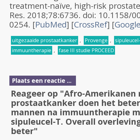
treatment-naïve, high-risk prostat
Res. 2018;78:6736. doi: 10.1158/
0254. [
PubMed
] [
CrossRef
] [
Google
uitgezaaide prostaatkanker
,
Provenge
,
sipuleucel
immuuntherapie
,
fase III studie PROCEED
Plaats een reactie ...
Reageer op "Afro-Amerikanen 
prostaatkanker doen het beter
mannen na immuuntherapie me
sipuleucel-T. Overall overlevin
beter"