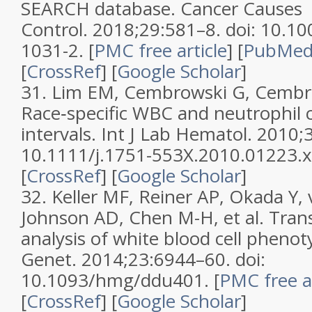
SEARCH database. Cancer Causes
Control. 2018;29:581–8. doi: 10.1
1031-2. [
PMC free article
] [
PubMe
[
CrossRef
] [
Google Scholar
]
31. Lim EM, Cembrowski G, Cembro
Race‐specific WBC and neutrophil 
intervals. Int J Lab Hematol. 2010;
10.1111/j.1751-553X.2010.01223.x.
[
CrossRef
] [
Google Scholar
]
32. Keller MF, Reiner AP, Okada Y, 
Johnson AD, Chen M-H, et al. Tran
analysis of white blood cell phen
Genet. 2014;23:6944–60. doi:
10.1093/hmg/ddu401. [
PMC free ar
[
CrossRef
] [
Google Scholar
]