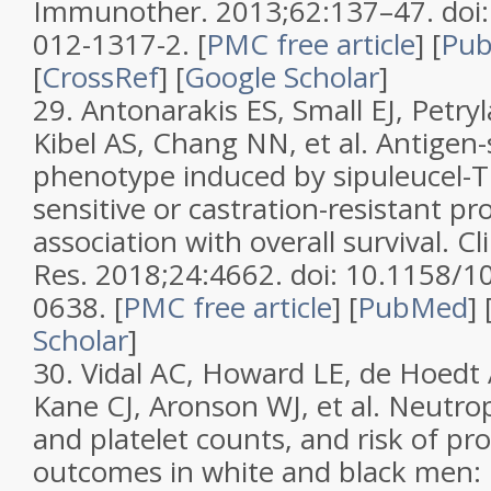
Immunother. 2013;62:137–47. doi:
012-1317-2. [
PMC free article
] [
Pu
[
CrossRef
] [
Google Scholar
]
29. Antonarakis ES, Small EJ, Petry
Kibel AS, Chang NN, et al. Antigen-s
phenotype induced by sipuleucel-T
sensitive or castration-resistant p
association with overall survival. C
Res. 2018;24:4662. doi: 10.1158/
0638. [
PMC free article
] [
PubMed
] 
Scholar
]
30. Vidal AC, Howard LE, de Hoedt
Kane CJ, Aronson WJ, et al. Neutro
and platelet counts, and risk of pr
outcomes in white and black men: 