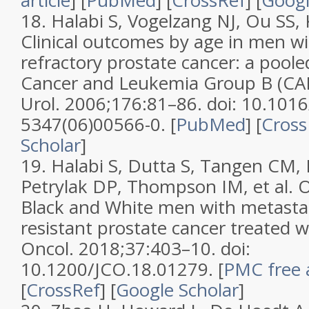
article
] [
PubMed
] [
CrossRef
] [
Googl
18. Halabi S, Vogelzang NJ, Ou SS, 
Clinical outcomes by age in men 
refractory prostate cancer: a poole
Cancer and Leukemia Group B (CAL
Urol. 2006;176:81–86. doi: 10.101
5347(06)00566-0. [
PubMed
] [
Cross
Scholar
]
19. Halabi S, Dutta S, Tangen CM,
Petrylak DP, Thompson IM, et al. Ov
Black and White men with metastat
resistant prostate cancer treated wi
Oncol. 2018;37:403–10. doi:
10.1200/JCO.18.01279. [
PMC free a
[
CrossRef
] [
Google Scholar
]