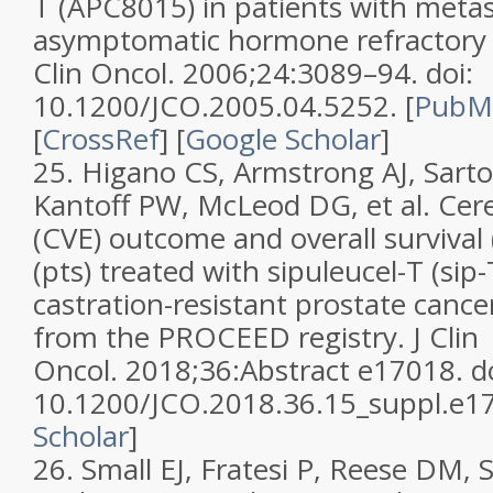
T (APC8015) in patients with metas
asymptomatic hormone refractory p
Clin Oncol. 2006;24:3089–94. doi:
10.1200/JCO.2005.04.5252. [
PubM
[
CrossRef
] [
Google Scholar
]
25. Higano CS, Armstrong AJ, Sarto
Kantoff PW, McLeod DG, et al. Cer
(CVE) outcome and overall survival 
(pts) treated with sipuleucel-T (sip-
castration-resistant prostate cance
from the PROCEED registry. J Clin
Oncol. 2018;36:Abstract e17018. do
10.1200/JCO.2018.36.15_suppl.e17
Scholar
]
26. Small EJ, Fratesi P, Reese DM, 