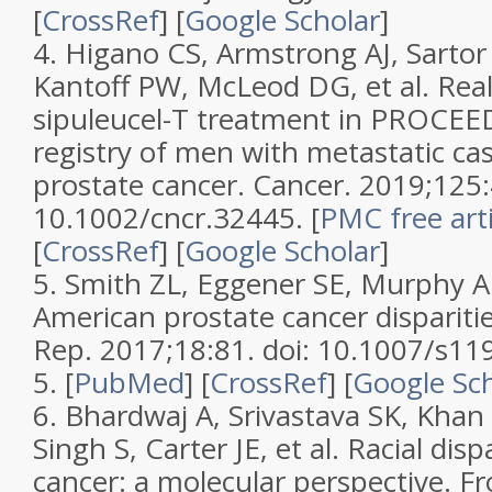
[
CrossRef
] [
Google Scholar
]
4. Higano CS, Armstrong AJ, Sartor
Kantoff PW, McLeod DG, et al. Rea
sipuleucel-T treatment in PROCEED
registry of men with metastatic cas
prostate cancer. Cancer. 2019;125:
10.1002/cncr.32445. [
PMC free arti
[
CrossRef
] [
Google Scholar
]
5. Smith ZL, Eggener SE, Murphy AB
American prostate cancer disparitie
Rep. 2017;18:81. doi: 10.1007/s11
5. [
PubMed
] [
CrossRef
] [
Google Sc
6. Bhardwaj A, Srivastava SK, Khan
Singh S, Carter JE, et al. Racial disp
cancer: a molecular perspective. Fr