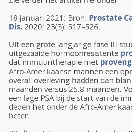
Zie verder het artikel hieronder
18 januari 2021: Bron:
Prostate C
Dis
.
2020; 23(3): 517–526.
Uit een grote langjarige fase III s
uitgezaaide hormoonresistente
pr
dat immuuntherapie met
provenge
Afro-Amerikaanse mannen een opm
overall overleving hadden dan bla
maanden versus 25.8 maanden. V
een lage PSA bij de start van de 
deden het onder de Afro-Amerika
beter.