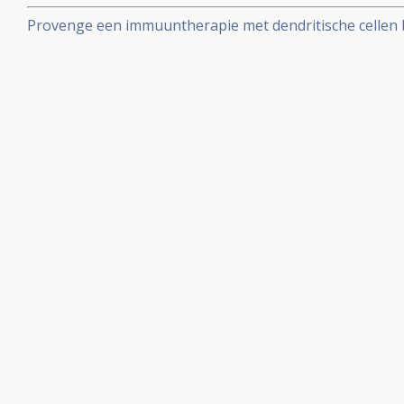
3,5 keer langere overlevingstijd en minder pijn.
Provenge een immuuntherapie met dendritische cellen b
artikelen bij elkaar gezet