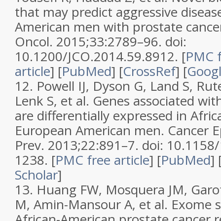
that may predict aggressive disease
American men with prostate cancer.
Oncol. 2015;33:2789–96. doi:
10.1200/JCO.2014.59.8912. [
PMC f
article
] [
PubMed
] [
CrossRef
] [
Googl
12. Powell IJ, Dyson G, Land S, Ru
Lenk S, et al. Genes associated wit
are differentially expressed in Afr
European American men. Cancer E
Prev. 2013;22:891–7. doi: 10.1158
1238. [
PMC free article
] [
PubMed
] 
Scholar
]
13. Huang FW, Mosquera JM, Garof
M, Amin-Mansour A, et al. Exome 
African-American prostate cancer re