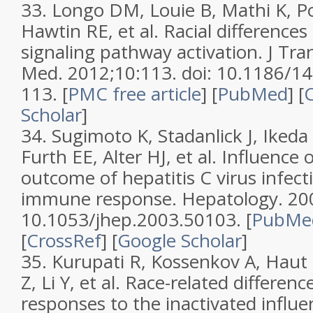
33. Longo DM, Louie B, Mathi K, P
Hawtin RE, et al. Racial differences 
signaling pathway activation. J Tra
Med. 2012;10:113. doi: 10.1186/1
113. [
PMC free article
] [
PubMed
] [
Scholar
]
34. Sugimoto K, Stadanlick J, Ikeda
Furth EE, Alter HJ, et al. Influence o
outcome of hepatitis C virus infecti
immune response. Hepatology. 200
10.1053/jhep.2003.50103. [
PubMe
[
CrossRef
] [
Google Scholar
]
35. Kurupati R, Kossenkov A, Haut 
Z, Li Y, et al. Race-related differen
responses to the inactivated influe