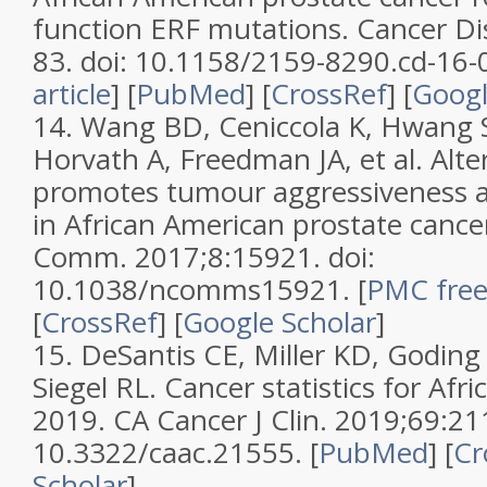
function ERF mutations. Cancer Di
83. doi: 10.1158/2159-8290.cd-16-0
article
] [
PubMed
] [
CrossRef
] [
Googl
14. Wang BD, Ceniccola K, Hwang S
Horvath A, Freedman JA, et al. Alter
promotes tumour aggressiveness a
in African American prostate cance
Comm. 2017;8:15921. doi:
10.1038/ncomms15921. [
PMC free 
[
CrossRef
] [
Google Scholar
]
15. DeSantis CE, Miller KD, Goding 
Siegel RL. Cancer statistics for Afr
2019. CA Cancer J Clin. 2019;69:21
10.3322/caac.21555. [
PubMed
] [
Cr
Scholar
]