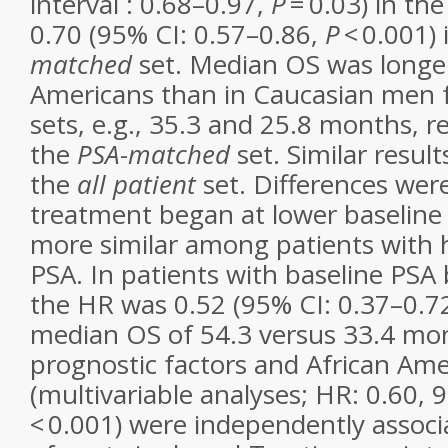
interval : 0.68–0.97,
P
= 0.03) in th
0.70 (95% CI: 0.57–0.86,
P
< 0.001) 
matched
set. Median OS was longer
Americans than in Caucasian men f
sets, e.g., 35.3 and 25.8 months, re
the
PSA-matched
set. Similar resul
the
all patient
set. Differences wer
treatment began at lower baseline
more similar among patients with 
PSA. In patients with baseline PSA
the HR was 0.52 (95% CI: 0.37–0.7
median OS of 54.3 versus 33.4 m
prognostic factors and African Ame
(multivariable analyses; HR: 0.60, 
< 0.001) were independently associ