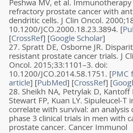
Peshwa MV, et al. Immunotherapy
refractory prostate cancer with an
dendritic cells. J Clin Oncol. 2000;
10.1200/JCO.2000.18.23.3894. [
Pu
[
CrossRef
] [
Google Scholar
]
27. Spratt DE, Osborne JR. Dispariti
resistant prostate cancer trials. J Cl
Oncol. 2015;33:1101–3. doi:
10.1200/JCO.2014.58.1751. [
PMC f
article
] [
PubMed
] [
CrossRef
] [
Googl
28. Sheikh NA, Petrylak D, Kantoff
Stewart FP, Kuan LY. Sipuleucel-
correlate with survival: an analysi
phase 3 clinical trials in men with c
prostate cancer. Cancer Immunol