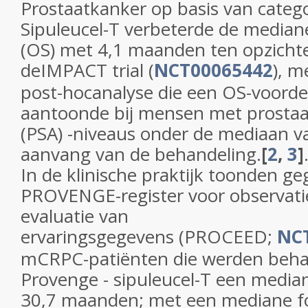
Prostaatkanker op basis van catego
Sipuleucel-T verbeterde de mediane
(OS) met 4,1 maanden ten opzichte
deIMPACT trial (
NCT00065442
), m
post-hocanalyse die een OS-voord
aantoonde bij mensen met prostaat
(PSA) -niveaus onder de mediaan va
aanvang van de behandeling.
[
2
,
3
]
In de klinische praktijk toonden g
PROVENGE-register voor observati
evaluatie van
ervaringsgegevens (PROCEED;
NC
mCRPC-patiënten die werden beh
Provenge - sipuleucel-T een medi
30,7 maanden; met een mediane fo