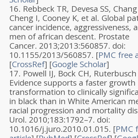
16. Rebbeck TR, Devesa SS, Chang
Cheng I, Cooney K, et al. Global pa
cancer incidence, aggressiveness, a
men of african descent. Prostate
Cancer. 2013;2013:560857. doi:
10.1155/2013/560857. [
PMC free a
[
CrossRef
] [
Google Scholar
]
17. Powell IJ, Bock CH, Ruterbusch 
Evidence supports a faster growth 
transformation to clinically signifi
in black than in White American me
racial progression and mortality disp
Urol. 2010;183:1792–7. doi:
10.1016/j.juro.2010.01.015. [
PMC f