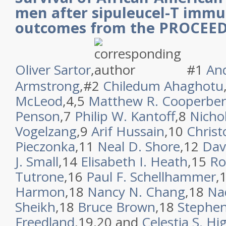
men after sipuleucel-T imm
outcomes from the PROCEED 
Oliver Sartor
,
#1
And
Armstrong
,#2
Chiledum Ahaghotu
McLeod
,4,5
Matthew R. Cooperbe
Penson
,7
Philip W. Kantoff
,8
Nichol
Vogelzang
,9
Arif Hussain
,10
Christ
Pieczonka
,11
Neal D. Shore
,12
Dav
J. Small
,14
Elisabeth I. Heath
,15
Ro
Tutrone
,16
Paul F. Schellhammer
,
Harmon
,18
Nancy N. Chang
,18
Na
Sheikh
,18
Bruce Brown
,18
Stephen
Freedland
,19,20 and
Celestia S. Hi