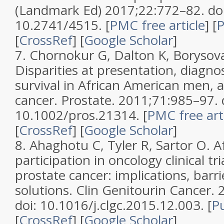
(Landmark Ed) 2017;22:772–82. doi
10.2741/4515. [
PMC free article
] [
[
CrossRef
] [
Google Scholar
]
7. Chornokur G, Dalton K, Boryso
Disparities at presentation, diagno
survival in African American men, a
cancer. Prostate. 2011;71:985–97. 
10.1002/pros.21314. [
PMC free art
[
CrossRef
] [
Google Scholar
]
8. Ahaghotu C, Tyler R, Sartor O. 
participation in oncology clinical tr
prostate cancer: implications, barri
solutions. Clin Genitourin Cancer.
doi: 10.1016/j.clgc.2015.12.003. [
P
[
CrossRef
] [
Google Scholar
]