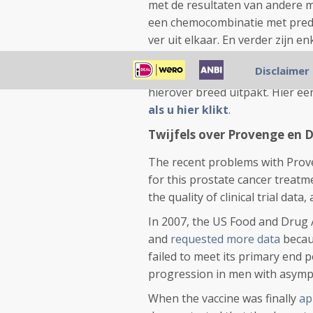
met de resultaten van andere m
een chemocombinatie met predni
ver uit elkaar. En verder zijn
oplichting en is Dendreon, het
Disclaimer
gekomen. Of dit allemaal waar i
hierover breed uitpakt. Hier een
als u hier klikt
.
Twijfels over Provenge en 
The recent problems with Proven
for this prostate cancer treatm
the quality of clinical trial da
In 2007, the US Food and Drug 
and
requested more data
becau
failed to meet its primary end p
progression in men with asym
When the vaccine was finally
ap