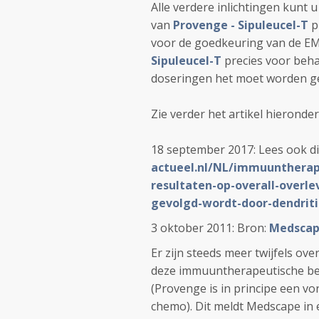
Alle verdere inlichtingen kunt 
van
Provenge - Sipuleucel-T
p
voor de goedkeuring van de EM
Sipuleucel-T
precies voor behan
doseringen het moet worden 
Zie verder het artikel hieronder
18 september 2017: Lees ook dit
actueel.nl/NL/immuuntherap
resultaten-op-overall-overl
gevolgd-wordt-door-dendriti
3 oktober 2011: Bron:
Medsca
Er zijn steeds meer twijfels ov
deze immuuntherapeutische b
(Provenge is in principe een v
chemo). Dit meldt Medscape in e