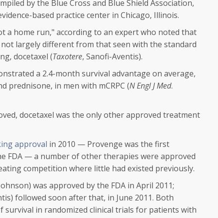
mpiled by the Blue Cross and Blue Shield Association,
idence-based practice center in Chicago, Illinois.
t a home run," according to an expert who noted that
s not largely different from that seen with the standard
ng, docetaxel (
Taxotere
, Sanofi-Aventis).
nstrated a 2.4-month survival advantage on average,
d prednisone, in men with mCRPC (
N Engl J Med
.
oved, docetaxel was the only other approved treatment
ing approval
in 2010 — Provenge was the first
e FDA — a number of other therapies were approved
eating competition where little had existed previously.
Johnson) was approved by the FDA in April 2011;
ntis) followed soon after that, in June 2011. Both
urvival in randomized clinical trials for patients with