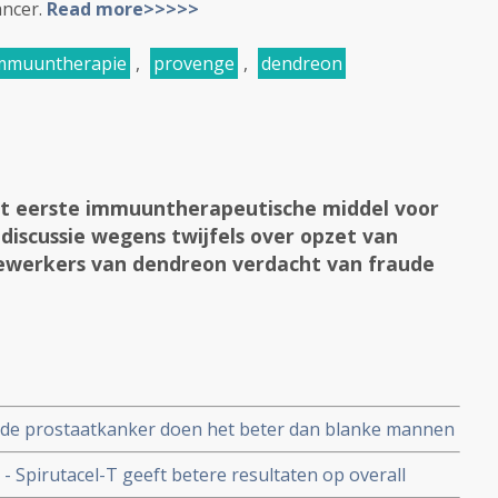
ancer.
Read more>>>>>
mmuuntherapie
,
provenge
,
dendreon
et eerste immuuntherapeutische middel voor
discussie wegens twijfels over opzet van
ewerkers van dendreon verdacht van fraude
ide prostaatkanker doen het beter dan blanke mannen
 - sipuleucel-T. Overall overleving was 12 procent
Spirutacel-T geeft betere resultaten op overall