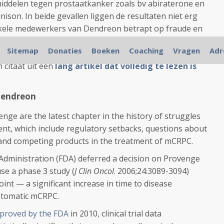
iddelen tegen prostaatkanker zoals bv abiraterone en
son. In beide gevallen liggen de resultaten niet erg
 enkele medewerkers van Dendreon betrapt op fraude en
 moederbedrijf van Provenge, hiermee in opspraak
Sitemap
Donaties
Boeken
Coaching
Vragen
Adr
s weet ik ook niet. Het is wel opvallend dat Medscape
 citaat uit een
lang artikel dat volledig te lezen is
Dendreon
ge are the latest chapter in the history of struggles
ent, which include regulatory setbacks, questions about
ta, and competing products in the treatment of mCRPC.
Administration (FDA) deferred a decision on Provenge
se a phase 3 study (
J Clin Oncol
. 2006;24:3089-3094)
oint — a significant increase in time to disease
ptomatic mCRPC.
proved by the FDA
in 2010, clinical trial data