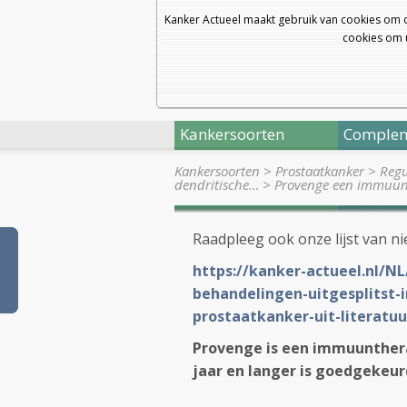
Kanker Actueel maakt gebruik van cookies om 
cookies om u
Kankersoorten
Complem
Kankersoorten
>
Prostaatkanker
>
Regu
dendritische…
>
Provenge een immuunt
Raadpleeg ook onze lijst van ni
https://kanker-actueel.nl/NL
behandelingen-uitgesplitst-i
prostaatkanker-uit-literatuu
Provenge is een immuunthera
jaar en langer is goedgekeur