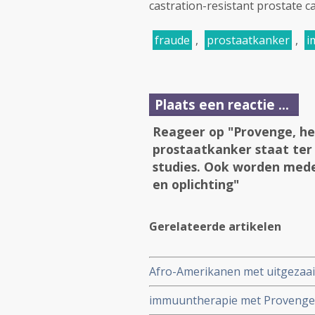
castration-resistant prostate c
fraude
,
prostaatkanker
,
i
Plaats een reactie ...
Reageer op "Provenge, h
prostaatkanker staat ter 
studies. Ook worden med
en oplichting"
Gerelateerde artikelen
Afro-Amerikanen met uitgezaa
na immuuntherapie met Provenge
immuuntherapie met Provenge - 
beter