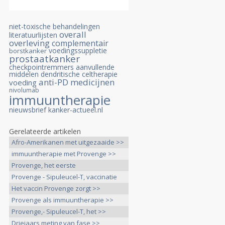
niet-toxische behandelingen
overall
literatuurlijsten
overleving
complementair
voedingssuppletie
borstkanker
prostaatkanker
checkpointremmers
aanvullende
middelen
dendritische celtherapie
anti-PD medicijnen
voeding
nivolumab
immuuntherapie
nieuwsbrief kanker-actueel.nl
Gerelateerde artikelen
Afro-Amerikanen met uitgezaaide >>
immuuntherapie met Provenge >>
Provenge, het eerste
immuuntherapeutische >>
Provenge - Sipuleucel-T, vaccinatie
>>
Het vaccin Provenge zorgt >>
Provenge als immuuntherapie >>
Provenge,- Sipuleucel-T, het >>
Driejaars meting van fase >>