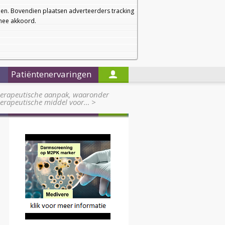
a
a
Startpagina
Nieuwsbrief
a
en. Bovendien plaatsen adverteerders tracking
rmee akkoord.
Alleen in de titels zoeken
Patiëntenervaringen
rapeutische aanpak, waaronder
herapeutische middel voor…
>