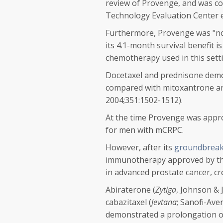
review of Provenge, and was co
Technology Evaluation Center ev
Furthermore, Provenge was "no
its 4.1-month survival benefit i
chemotherapy used in this setti
Docetaxel and prednisone demo
compared with mitoxantrone an
2004;351:1502-1512).
At the time Provenge was appr
for men with mCRPC.
However, after its
groundbreak
immunotherapy approved by th
in advanced prostate cancer, cr
Abiraterone (
Zytiga
, Johnson & 
cabazitaxel (
Jevtana
; Sanofi-Ave
demonstrated a prolongation of s