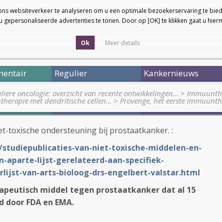
ons websiteverkeer te analyseren om u een optimale bezoekerservaring te bied
 gepersonaliseerde advertenties te tonen. Door op [OK] te klikken gaat u hie
Ok
Meer details
entair
Regulier
Kankernieuws
liere oncologie: overzicht van recente ontwikkelingen…
>
Immuunthe
herapie met dendritische cellen…
>
Provenge, het eerste immuunt
et-toxische ondersteuning bij prostaatkanker. :
/studiepublicaties-van-niet-toxische-middelen-en-
n-aparte-lijst-gerelateerd-aan-specifiek-
rlijst-van-arts-bioloog-drs-engelbert-valstar.html
peutisch middel tegen prostaatkanker dat al 15
d door FDA en EMA.