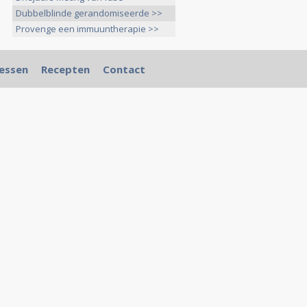
Dubbelblinde gerandomiseerde >>
Provenge een immuuntherapie >>
essen
Recepten
Contact