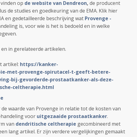
u vinden op
de website van Dendreon
,
de producent
lus de studies en goedkeuring van de EMA. Klik hier
A en gedetailleerde beschrijving wat
Provenge -
deling is, voor wie is het is bedoeld en in welke
gegeven.
 en in gerelateerde artikelen.
 artikel:
https://kanker-
ie-met-provenge-spirutacel-t-geeft-betere-
eving-bij-gevorderde-prostaatkanker-als-deze-
sche-celtherapie.html
pe
er de waarde van Provenge in relatie tot de kosten van
ehandeling voor
uitgezaaide prostaatkanker
.
orm van
dendritische celtherapie
gecombineerd met
en lang artikel. Er zijn verdere vergelijkingen gemaakt